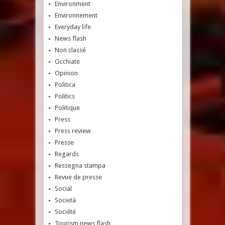
Environment
Environnement
Everyday life
News flash
Non classé
Occhiate
Opinion
Politica
Politics
Politique
Press
Press review
Presse
Regards
Ressegna stampa
Revue de presse
Social
Società
Société
Tourism news flash