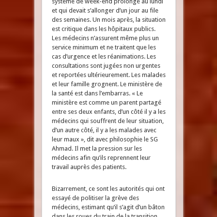
système de week-end prolongé au lundi
et qui devait s’allonger d’un jour au file
des semaines. Un mois après, la situation
est critique dans les hôpitaux publics.
Les médecins n’assurent même plus un
service minimum et ne traitent que les
cas d’urgence et les réanimations. Les
consultations sont jugées non urgentes
et reportées ultérieurement. Les malades
et leur famille grognent. Le ministère de
la santé est dans l’embarras. « Le
ministère est comme un parent partagé
entre ses deux enfants, d’un côté il y a les
médecins qui souffrent de leur situation,
d’un autre côté, il y a les malades avec
leur maux », dit avec philosophie le SG
Ahmad. Il met la pression sur les
médecins afin qu’ils reprennent leur
travail auprès des patients.
Bizarrement, ce sont les autorités qui ont
essayé de politiser la grève des
médecins, estimant qu’il s’agit d’un bâton
dans les roues du train de la transition.