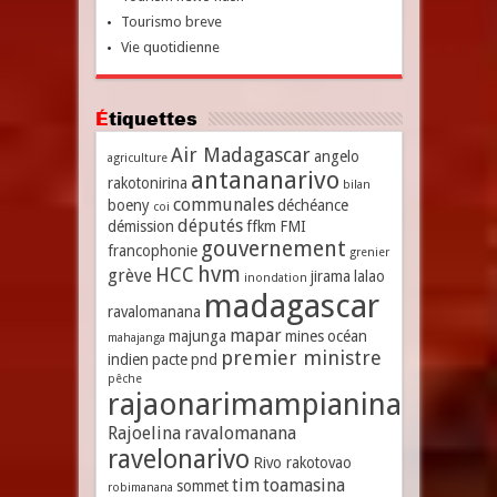
Tourismo breve
Vie quotidienne
Étiquettes
Air Madagascar
angelo
agriculture
antananarivo
rakotonirina
bilan
communales
boeny
déchéance
coi
députés
démission
ffkm
FMI
gouvernement
francophonie
grenier
hvm
HCC
grève
jirama
lalao
inondation
madagascar
ravalomanana
mapar
majunga
mines
océan
mahajanga
premier ministre
indien
pacte
pnd
pêche
rajaonarimampianina
Rajoelina
ravalomanana
ravelonarivo
Rivo rakotovao
tim
toamasina
sommet
robimanana