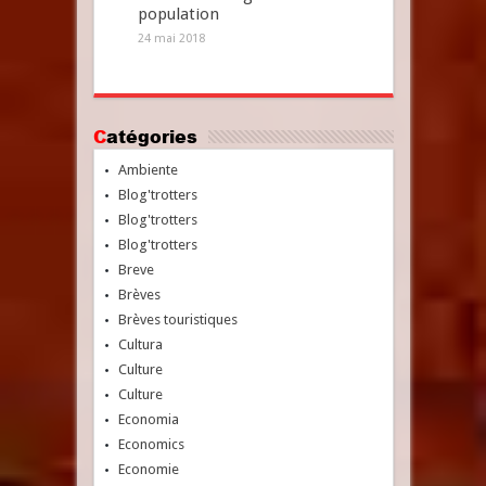
population
24 mai 2018
Catégories
Ambiente
Blog'trotters
Blog'trotters
Blog'trotters
Breve
Brèves
Brèves touristiques
Cultura
Culture
Culture
Economia
Economics
Economie