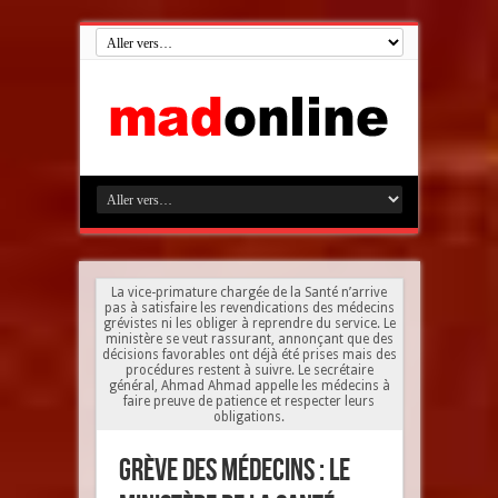
La vice-primature chargée de la Santé n’arrive
pas à satisfaire les revendications des médecins
grévistes ni les obliger à reprendre du service. Le
ministère se veut rassurant, annonçant que des
décisions favorables ont déjà été prises mais des
procédures restent à suivre. Le secrétaire
général, Ahmad Ahmad appelle les médecins à
faire preuve de patience et respecter leurs
obligations.
Grève des médecins : le