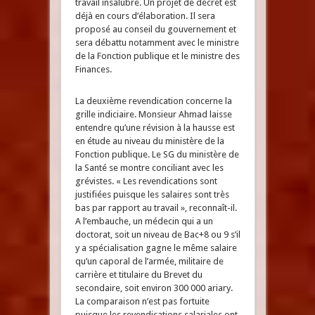
travail insalubre. Un projet de décret est
déjà en cours d’élaboration. Il sera
proposé au conseil du gouvernement et
sera débattu notamment avec le ministre
de la Fonction publique et le ministre des
Finances.
La deuxième revendication concerne la
grille indiciaire. Monsieur Ahmad laisse
entendre qu’une révision à la hausse est
en étude au niveau du ministère de la
Fonction publique. Le SG du ministère de
la Santé se montre conciliant avec les
grévistes. « Les revendications sont
justifiées puisque les salaires sont très
bas par rapport au travail », reconnaît-il.
A l’embauche, un médecin qui a un
doctorat, soit un niveau de Bac+8 ou 9 s’il
y a spécialisation gagne le même salaire
qu’un caporal de l’armée, militaire de
carrière et titulaire du Brevet du
secondaire, soit environ 300 000 ariary.
La comparaison n’est pas fortuite
puisque les revendications salariales ont