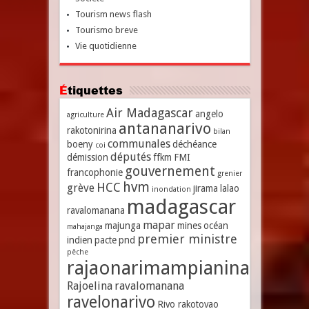
Tourism news flash
Tourismo breve
Vie quotidienne
Étiquettes
Air Madagascar
angelo
agriculture
antananarivo
rakotonirina
bilan
communales
boeny
déchéance
coi
députés
démission
ffkm
FMI
gouvernement
francophonie
grenier
hvm
HCC
grève
jirama
lalao
inondation
madagascar
ravalomanana
mapar
majunga
mines
océan
mahajanga
premier ministre
indien
pacte
pnd
pêche
rajaonarimampianina
Rajoelina
ravalomanana
ravelonarivo
Rivo rakotovao