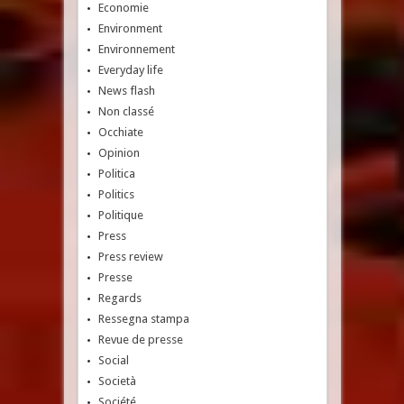
Economie
Environment
Environnement
Everyday life
News flash
Non classé
Occhiate
Opinion
Politica
Politics
Politique
Press
Press review
Presse
Regards
Ressegna stampa
Revue de presse
Social
Società
Société