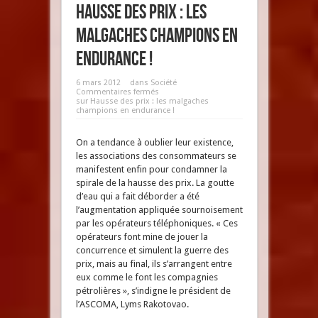
Hausse des prix : les
malgaches champions en
endurance !
6 mars 2012
dans
Société
Commentaires fermés
sur Hausse des prix : les malgaches
champions en endurance !
On a tendance à oublier leur existence,
les associations des consommateurs se
manifestent enfin pour condamner la
spirale de la hausse des prix. La goutte
d’eau qui a fait déborder a été
l’augmentation appliquée sournoisement
par les opérateurs téléphoniques. « Ces
opérateurs font mine de jouer la
concurrence et simulent la guerre des
prix, mais au final, ils s’arrangent entre
eux comme le font les compagnies
pétrolières », s’indigne le président de
l’ASCOMA, Lyms Rakotovao.