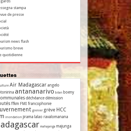
egards
essegna stampa
evue de presse
cial
cietà
ciété
urism news flash
ourismo breve
e quotidienne
iquettes
Air Madagascar
angelo
culture
antananarivo
tonirina
boeny
bilan
communales
déchéance
démission
putés
ffkm
FMI
francophonie
uvernement
HCC
grève
grenier
vm
jirama
lalao ravalomanana
inondation
adagascar
majunga
mahajanga