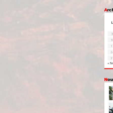
Ar
L
3
1
1
2
3
« N
No