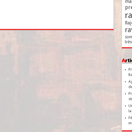
ma
pr
r
Raj
ra
som
trés
Ar
Pr
Ra
Ag
de
Pr
st
Un
la
Fé
ma