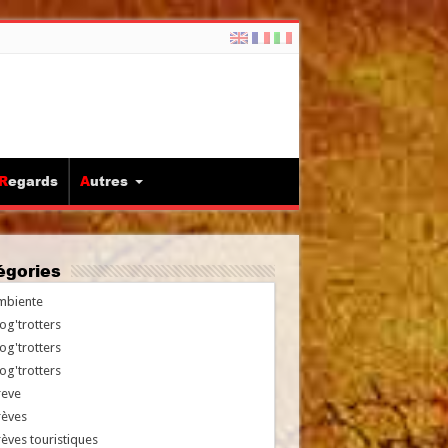
Regards
Autres
tégories
mbiente
og'trotters
og'trotters
og'trotters
reve
rèves
èves touristiques