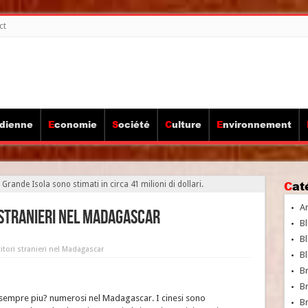
ct
idienne
Economie
Société
Culture
Environnement
Ca
a Grande Isola sono stimati in circa 41 milioni di dollari.
A
i stranieri nel Madagascar
Bl
Bl
titori stranieri nel Madagascar
Bl
B
B
 sempre piu? numerosi nel Madagascar. I cinesi sono
Br