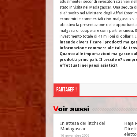
attualmente i secondi investitori stranieri ne
stato in visita nel Madagascar. Una seduta d
si e? svolto nel Ministero degli Affari Ester
economici e commerciali cino-malgascio si e?
obiettivo la presentazione delle opportunita
malgasci di cooperare con i partner cinesi. 
investimento totale di 41 milioni di dollari?. 
intende diversificare i prodotti malgas
informazione commerciale tali da trova
Quanto alle importazioni malgasce dalla 
prodotti principali. Il tessile e? sempr
effettuati nei paesi asiatici?.
Partager !
Voir aussi
In attesa dei litchi del
Haja 
Madagascar
Diret
elett
16 novembre 2006