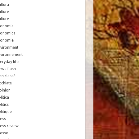
ltura
lture
lture
conomia
conomics
conomie
nvironment
nvironnement
eryday life
ews flash
n classé
chiate
pinion
litica
litics
litique
ess
ess review
resse