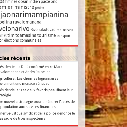
par
mines
océan indien
pacte
pnd
emier ministre
pêche
ajaonarimampianina
oelina
ravalomanana
velonarivo
Rivo rakotovao
robimanana
tim
toamasina
tourisme
met
transport
or
élections communales
ticles récents
ésidentielle : Duel confirmé entre Marc
valomanana et Andry Rajoelina
riculture : Les chenilles légionnaires
viennent une menace sérieuse
ésidentielle : Les deux favoris peaufinent leur
ratégie
e nouvelle stratégie pour améliorer l’accès de
 population aux services financiers
nérive-Est : Le syndicat de la police dénonce le
ssacre de trois inspecteurs