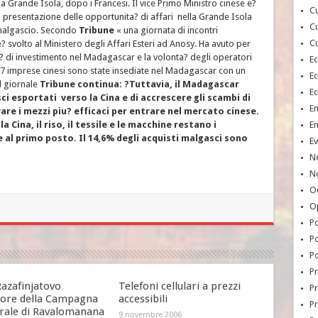
lla Grande Isola, dopo i Francesi. Il vice Primo Ministro cinese e?
Cu
i presentazione delle opportunita? di affari nella Grande Isola
Cu
i malgascio. Secondo
Tribune
« una giornata di incontri
Cu
 svolto al Ministero degli Affari Esteri ad Anosy. Ha avuto per
? di investimento nel Madagascar e la volonta? degli operatori
E
87 imprese cinesi sono state insediate nel Madagascar con un
E
Il giornale
Tribune
continua: ?Tuttavia, il Madagascar
E
ci esportati verso la Cina e di accrescere gli scambi di
E
re i mezzi piu? efficaci per entrare nel mercato cinese.
Cina, il riso, il tessile e le macchine restano i
E
e al primo posto. Il 14,6% degli acquisti malgasci sono
Ev
N
No
Oc
O
Po
Po
Po
Pr
Razafinjatovo
Telefoni cellulari a prezzi
Pr
tore della Campagna
accessibili
P
orale di Ravalomanana
9 novembre 2006