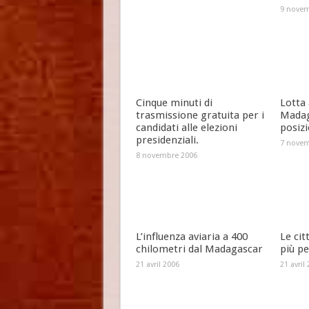
9 novem
Cinque minuti di
Lotta 
trasmissione gratuita per i
Madag
candidati alle elezioni
posizi
presidenziali.
7 novem
8 novembre 2006
L’influenza aviaria a 400
Le ci
chilometri dal Madagascar
più p
21 avril 2006
21 avril