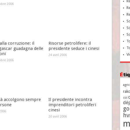
R
bre 2006
R
R
So
So
So
To
alla corruzione: il
Risorse petrolifere: il
T
ascar guadagna delle
presidente seduce i cinesi
oni
Vi
24 avril 2006
bre 2006
Ét
agri
rako
coi
ttà accolgono sempre
Il presidente incontra
dé
ersone
imprenditori petroliferi
go
cinesi
 2006
h
20 avril 2006
m