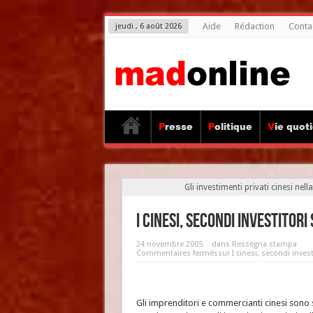
Aide
Rédaction
Conta
jeudi , 6 août 2026
Presse
Politique
Vie quot
Gli investimenti privati cinesi nell
I cinesi, secondi investitor
24 novembre 2005
dans
Ressegna stampa
Commentaires fermés
sur I cinesi, secondi inves
Gli imprenditori e commercianti cinesi sono