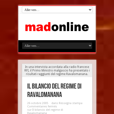
In una intervista accordata alla radio francese
RFI, il Primo Ministro malgascio ha presentato i
risultati raggiunti del regime Ravalomanana.
Il bilancio del regime di
Ravalomanana
26 octobre 2005
dans
Ressegna stampa
Commentaires fermés
sur Il bilancio del regime di
Ravalomanana