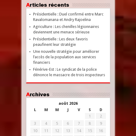
Articles récents
Présidentielle : Duel confirmé entre Marc
Ravalomanana et Andry Rajoelina
Agriculture : Les chenilles légionnaires
deviennent une menace sérieuse
Présidentielle : Les deux favoris
peaufinent leur stratégie
Une nouvelle stratégie pour améliorer
l’accès de la population aux services
financiers
Fénérive-Est : Le syndicat de la police
dénonce le massacre de trois inspecteurs
Archives
août 2026
L
M
M
J
V
S
D
1
2
3
4
5
6
7
8
9
10
11
12
13
14
15
16