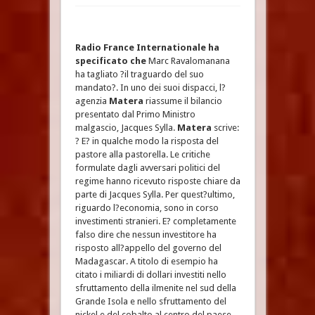
Radio France Internationale
ha
specificato che
Marc Ravalomanana
ha tagliato ?il traguardo del suo
mandato?. In uno dei suoi dispacci, l?
agenzia
Matera
riassume il bilancio
presentato dal Primo Ministro
malgascio, Jacques Sylla.
Matera
scrive:
? E? in qualche modo la risposta del
pastore alla pastorella. Le critiche
formulate dagli avversari politici del
regime hanno ricevuto risposte chiare da
parte di Jacques Sylla. Per quest?ultimo,
riguardo l?economia, sono in corso
investimenti stranieri. E? completamente
falso dire che nessun investitore ha
risposto all?appello del governo del
Madagascar. A titolo di esempio ha
citato i miliardi di dollari investiti nello
sfruttamento della ilmenite nel sud della
Grande Isola e nello sfruttamento del
nickel e del cobalto al centro del paese.