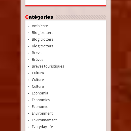
Catégories
Ambiente
Blog'trotters
Blog'trotters
Blog'trotters
Breve
Brèves
Brèves touristiques
Cultura
Culture
Culture
Economia
Economics
Economie
Environment
Environnement
Everyday life