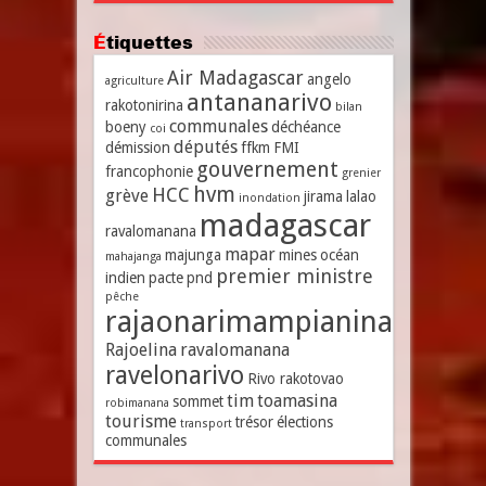
Étiquettes
Air Madagascar
angelo
agriculture
antananarivo
rakotonirina
bilan
communales
boeny
déchéance
coi
députés
démission
ffkm
FMI
gouvernement
francophonie
grenier
hvm
HCC
grève
jirama
lalao
inondation
madagascar
ravalomanana
mapar
majunga
mines
océan
mahajanga
premier ministre
indien
pacte
pnd
pêche
rajaonarimampianina
Rajoelina
ravalomanana
ravelonarivo
Rivo rakotovao
tim
toamasina
sommet
robimanana
tourisme
trésor
élections
transport
communales