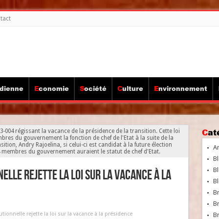
tact
idienne
Economie
Société
Culture
Environnement
Ca
13-004 régissant la vacance de la présidence de la transition. Cette loi
res du gouvernement la fonction de chef de l'Etat à la suite de la
tion, Andry Rajoelina, si celui-ci est candidat à la future élection
A
 34 membres du gouvernement auraient le statut de chef d'Etat.
Bl
Bl
elle rejette la loi sur la vacance à la
Bl
B
B
ionnelle rejette la loi sur la vacance à la présidence
Br