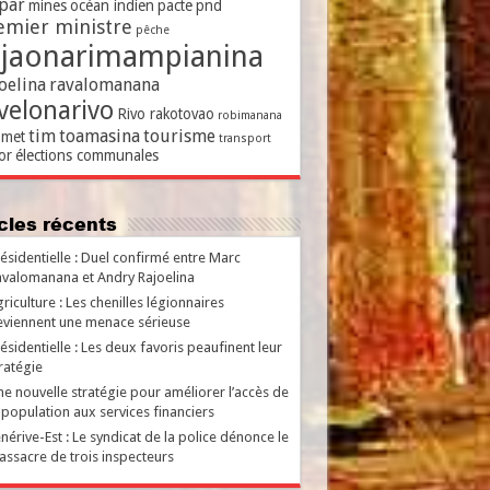
par
mines
océan indien
pacte
pnd
emier ministre
pêche
ajaonarimampianina
oelina
ravalomanana
velonarivo
Rivo rakotovao
robimanana
tim
toamasina
tourisme
met
transport
or
élections communales
ticles récents
ésidentielle : Duel confirmé entre Marc
valomanana et Andry Rajoelina
riculture : Les chenilles légionnaires
viennent une menace sérieuse
ésidentielle : Les deux favoris peaufinent leur
ratégie
e nouvelle stratégie pour améliorer l’accès de
 population aux services financiers
nérive-Est : Le syndicat de la police dénonce le
ssacre de trois inspecteurs