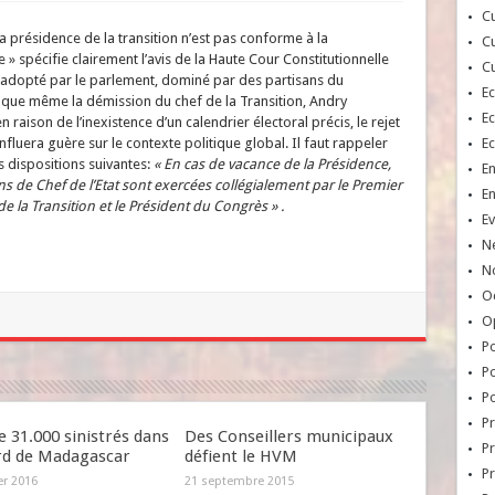
Cu
a présidence de la transition n’est pas conforme à la
Cu
 » spécifie clairement l’avis de la Haute Cour Constitutionnelle
Cu
déjà adopté par le parlement, dominé par des partisans du
E
é que même la démission du chef de la Transition, Andry
E
n raison de l’inexistence d’un calendrier électoral précis, le rejet
influera guère sur le contexte politique global. Il faut rappeler
E
es dispositions suivantes:
« En cas de vacance de la Présidence,
E
ns de Chef de l’Etat sont exercées collégialement par le Premier
E
e la Transition et le Président du Congrès » .
Ev
N
No
Oc
O
Po
Po
Po
Pr
e 31.000 sinistrés dans
Des Conseillers municipaux
Pr
rd de Madagascar
défient le HVM
P
er 2016
21 septembre 2015