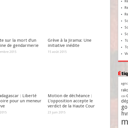
R
R
R
So
So
So
e sur la mort d’un
Grève à la Jirama: Une
To
aine de gendarmerie
initiative inédite
T
embre 2015
15 août 2015
Vi
Ét
agri
rako
dagascar : Liberté
Motion de déchéance :
coi
soire pour un meneur
L’opposition accepte le
dé
ève
verdict de la Haute Cour
go
h
 2015
23 juin 2015
m