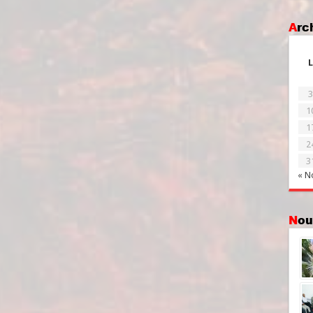
Ar
L
3
1
1
2
3
« N
No