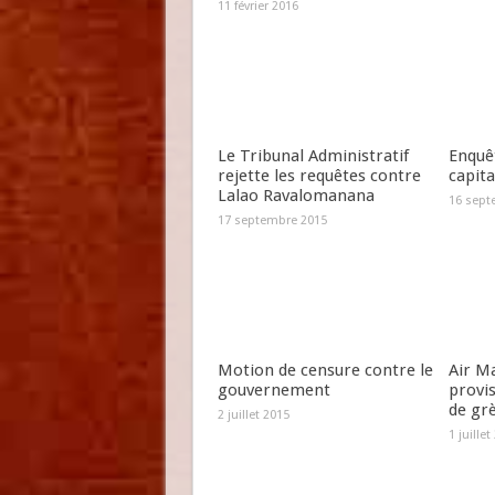
11 février 2016
Le Tribunal Administratif
Enquêt
rejette les requêtes contre
capit
Lalao Ravalomanana
16 sept
17 septembre 2015
Motion de censure contre le
Air Ma
gouvernement
provi
de gr
2 juillet 2015
1 juillet