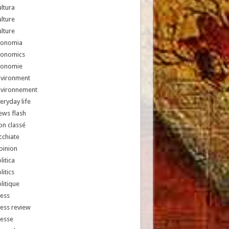
ltura
lture
lture
conomia
conomics
conomie
nvironment
nvironnement
eryday life
ews flash
n classé
chiate
pinion
litica
litics
litique
ess
ess review
resse