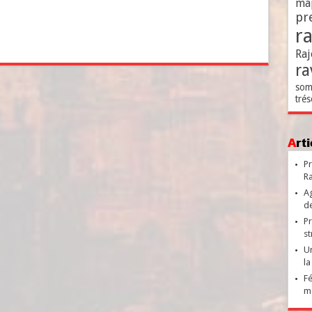
ma
pr
r
Raj
ra
som
trés
Ar
Pr
Ra
Ag
de
Pr
st
Un
la
Fé
ma