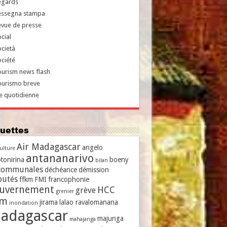
egards
essegna stampa
evue de presse
cial
cietà
ciété
urism news flash
ourismo breve
e quotidienne
iquettes
Air Madagascar
angelo
culture
antananarivo
tonirina
boeny
bilan
communales
déchéance
démission
putés
ffkm
FMI
francophonie
uvernement
HCC
grève
grenier
vm
jirama
lalao ravalomanana
inondation
adagascar
majunga
mahajanga