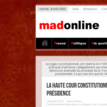
Aide
Rédaction
Con
samedi , 8 août 2026
Presse
Politique
Vie quot
Les Juges Constitutionnels ont rejeté la loi n°20
prévoyait d'attribuer collégialement aux memb
démission éventuelle du président de la Transi
présidentielle. Ce qui veut dire que les
La Haute Cour Constitutionn
présidence
18 juillet 2013
dans
Brèves
Commentaires fermés
sur La Haute Cour Constitut