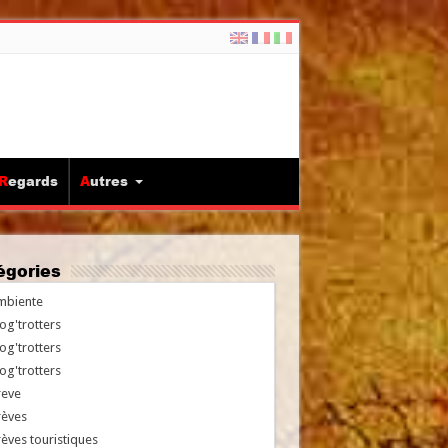
Regards
Autres
tégories
mbiente
og'trotters
og'trotters
og'trotters
reve
rèves
èves touristiques