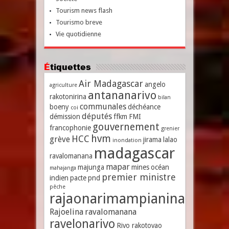
Tourism news flash
Tourismo breve
Vie quotidienne
Étiquettes
Air Madagascar
angelo
agriculture
antananarivo
rakotonirina
bilan
communales
boeny
déchéance
coi
députés
démission
ffkm
FMI
gouvernement
francophonie
grenier
hvm
HCC
grève
jirama
lalao
inondation
madagascar
ravalomanana
mapar
majunga
mines
océan
mahajanga
premier ministre
indien
pacte
pnd
pêche
rajaonarimampianina
Rajoelina
ravalomanana
ravelonarivo
Rivo rakotovao