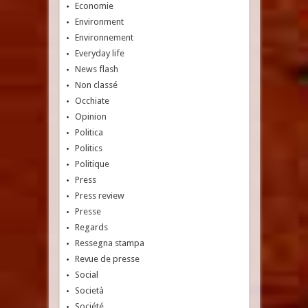
Economie
Environment
Environnement
Everyday life
News flash
Non classé
Occhiate
Opinion
Politica
Politics
Politique
Press
Press review
Presse
Regards
Ressegna stampa
Revue de presse
Social
Società
Société