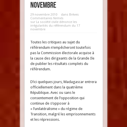
novembre
29 novembre 2010
dans
Brèves
Commentaires fermés
sur La société civile dénonce les
irrégularités du référendum du 17
novembre
Toutes les critiques au sujet du
référendum n’empêcheront toutefois
pas la Commission électorale acquise à
la cause des dirigeants de la Grande Ile
de publier les résultats complets du
référendum.
D’ici quelques jours, Madagascar entrera
officiellement dans la quatrième
République. Avec ou sans le
consentement de l’opposition qui
continue de s’opposer à
« l’unilatéralisme » du régime de
Transition, malgré les emprisonnements
et les répressions.