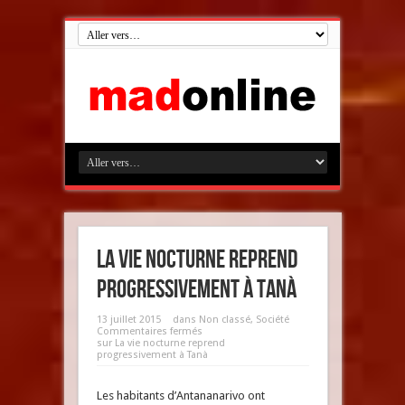
La vie nocturne reprend
progressivement à Tanà
13 juillet 2015
dans
Non classé
,
Société
Commentaires fermés
sur La vie nocturne reprend
progressivement à Tanà
Les habitants d’Antananarivo ont