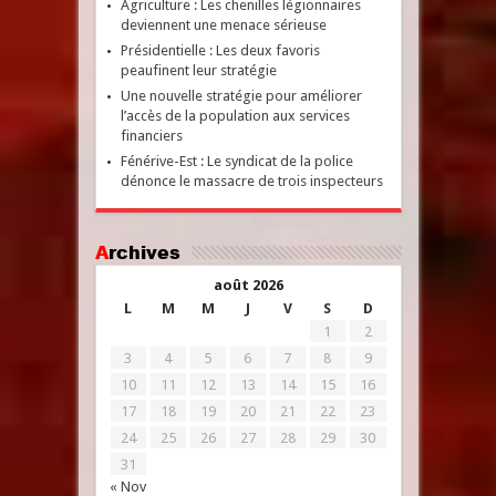
Agriculture : Les chenilles légionnaires
deviennent une menace sérieuse
Présidentielle : Les deux favoris
peaufinent leur stratégie
Une nouvelle stratégie pour améliorer
l’accès de la population aux services
financiers
Fénérive-Est : Le syndicat de la police
dénonce le massacre de trois inspecteurs
Archives
août 2026
L
M
M
J
V
S
D
1
2
3
4
5
6
7
8
9
10
11
12
13
14
15
16
17
18
19
20
21
22
23
24
25
26
27
28
29
30
31
« Nov