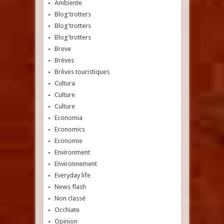
Ambiente
Blog'trotters
Blog'trotters
Blog'trotters
Breve
Brèves
Brèves touristiques
Cultura
Culture
Culture
Economia
Economics
Economie
Environment
Environnement
Everyday life
News flash
Non classé
Occhiate
Opinion