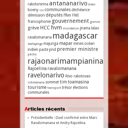
antananarivo
rakotonirina
bilan
communales
boeny
déchéance
coi
députés
démission
ffkm
FMI
gouvernement
francophonie
grenier
hvm
HCC
grève
jirama
lalao
inondation
madagascar
ravalomanana
mapar
majunga
mines
océan
mahajanga
premier ministre
indien
pacte
pnd
pêche
rajaonarimampianina
Rajoelina
ravalomanana
ravelonarivo
Rivo rakotovao
tim
toamasina
sommet
robimanana
tourisme
trésor
élections
transport
communales
Articles récents
Présidentielle : Duel confirmé entre Marc
Ravalomanana et Andry Rajoelina