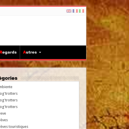
Regards
Autres
tégories
mbiente
og'trotters
og'trotters
og'trotters
reve
rèves
èves touristiques