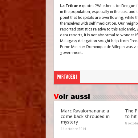
La Tribune
quotes ?Whether it be Dengue fe
in the population, especially in the east an
point that hospitals are overflowing, while 
themselves with self medication. Our neighbo
reported statistics relative to this epidemic
data reports, it is not abnormal to wonder if
Malagasy delegation sought help from French
Prime Minister Dominique de Villepin was vis
government.
Partager !
Voir aussi
Marc Ravalomanana: a
The P
come back shrouded in
to hit
mystery
8 octob
14 octobre 2014