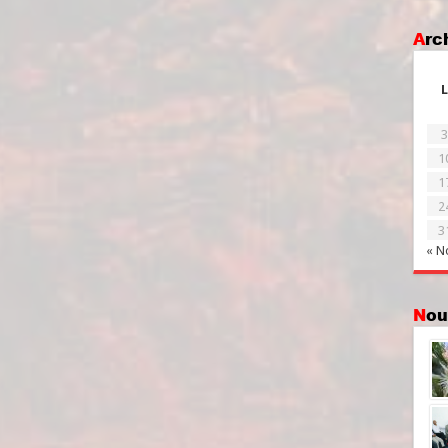
Ar
L
3
1
1
2
3
« N
No