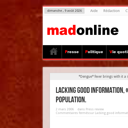
Aide
Rédaction
C
dimanche , 9 août 2026
Presse
Politique
Vie quot
*Dengue* fever brings with it a 
Lacking good information, «
population.
2 mars 2006
dans
Press review
Commentaires fermés
sur Lacking good informat