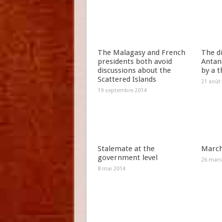
The Malagasy and French
The di
presidents both avoid
Antana
discussions about the
by a 
Scattered Islands
21 août
19 septembre 2014
Stalemate at the
March
government level
26 mars
8 mai 2014