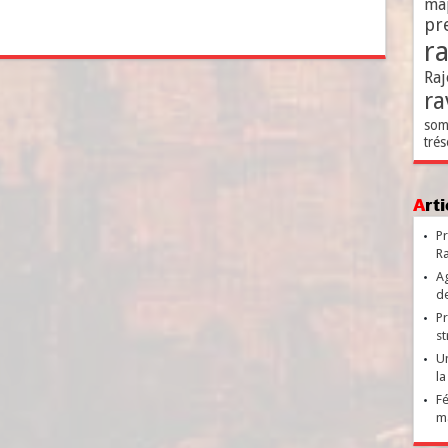
ma
pr
r
Raj
ra
som
trés
Ar
Pr
Ra
Ag
de
Pr
st
Un
la
Fé
ma