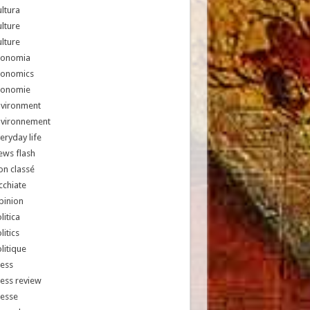
ltura
lture
lture
conomia
conomics
conomie
nvironment
nvironnement
eryday life
ews flash
n classé
chiate
pinion
litica
litics
litique
ess
ess review
resse