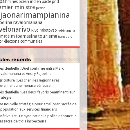
par
mines
océan indien
pacte
pnd
emier ministre
pêche
ajaonarimampianina
oelina
ravalomanana
velonarivo
Rivo rakotovao
robimanana
tim
toamasina
tourisme
met
transport
or
élections communales
ticles récents
ésidentielle : Duel confirmé entre Marc
valomanana et Andry Rajoelina
riculture : Les chenilles légionnaires
viennent une menace sérieuse
ésidentielle : Les deux favoris peaufinent leur
ratégie
e nouvelle stratégie pour améliorer l’accès de
 population aux services financiers
nérive-Est : Le syndicat de la police dénonce le
ssacre de trois inspecteurs