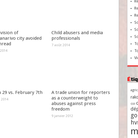
R
R
R
So
So
vision of
Child abusers and media
So
narivo city avoided
professionals
thread
To
7 août 2014
T
 2014
Vi
Ét
agri
 29 vs. February 7th
A trade union for reporters
rako
as a counterweight to
 2014
abuses against press
coi
dé
freedom
go
9 janvier 2012
h
m