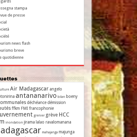
egards
essegna stampa
evue de presse
cial
cietà
ciété
urism news flash
ourismo breve
e quotidienne
iquettes
Air Madagascar
angelo
culture
antananarivo
tonirina
boeny
bilan
communales
déchéance
démission
putés
ffkm
FMI
francophonie
uvernement
HCC
grève
grenier
vm
jirama
lalao ravalomanana
inondation
adagascar
majunga
mahajanga