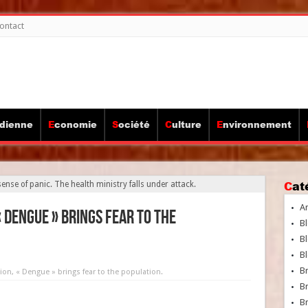
ontact
idienne
Economie
Société
Culture
Environnement
Ca
sense of panic. The health ministry falls under attack.
A
 Dengue » brings fear to the
Bl
Bl
Bl
B
ion, « Dengue » brings fear to the population.
B
Br