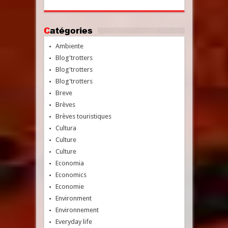
Catégories
Ambiente
Blog'trotters
Blog'trotters
Blog'trotters
Breve
Brèves
Brèves touristiques
Cultura
Culture
Culture
Economia
Economics
Economie
Environment
Environnement
Everyday life