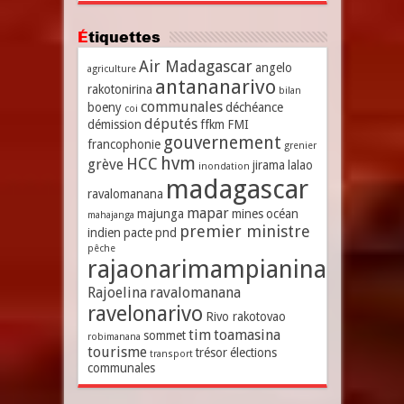
Étiquettes
Air Madagascar
angelo
agriculture
antananarivo
rakotonirina
bilan
communales
boeny
déchéance
coi
députés
démission
ffkm
FMI
gouvernement
francophonie
grenier
hvm
HCC
grève
jirama
lalao
inondation
madagascar
ravalomanana
mapar
majunga
mines
océan
mahajanga
premier ministre
indien
pacte
pnd
pêche
rajaonarimampianina
Rajoelina
ravalomanana
ravelonarivo
Rivo rakotovao
tim
toamasina
sommet
robimanana
tourisme
trésor
élections
transport
communales