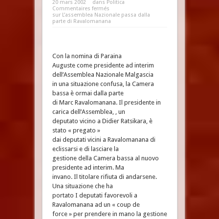
20 mars 2002
dans
Politica
Commentaires fermés
sur L’assemblea Nazionale passa dalla
parte di Ravalomanana
Con la nomina di Paraina
Auguste come presidente ad interim
dell’Assemblea Nazionale Malgascia
in una situazione confusa, la Camera
bassa è ormai dalla parte
di Marc Ravalomanana. Il presidente in
carica dell’Assemblea, , un
deputato vicino a Didier Ratsikara, è
stato « pregato »
dai deputati vicini a Ravalomanana di
eclissarsi e di lasciare la
gestione della Camera bassa al nuovo
presidente ad interim. Ma
invano. Il titolare rifiuta di andarsene.
Una situazione che ha
portato I deputati favorevoli a
Ravalomanana ad un « coup de
force » per prendere in mano la gestione