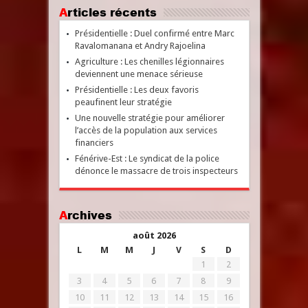
Articles récents
Présidentielle : Duel confirmé entre Marc
Ravalomanana et Andry Rajoelina
Agriculture : Les chenilles légionnaires
deviennent une menace sérieuse
Présidentielle : Les deux favoris
peaufinent leur stratégie
Une nouvelle stratégie pour améliorer
l’accès de la population aux services
financiers
Fénérive-Est : Le syndicat de la police
dénonce le massacre de trois inspecteurs
Archives
août 2026
L
M
M
J
V
S
D
1
2
3
4
5
6
7
8
9
10
11
12
13
14
15
16