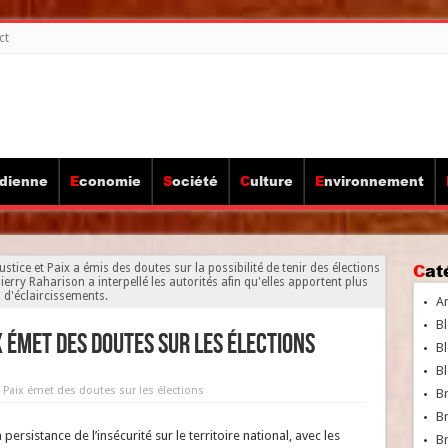
ct
idienne
Economie
Société
Culture
Environnement
Ca
ustice et Paix a émis des doutes sur la possibilité de tenir des élections
rry Raharison a interpellé les autorités afin qu'elles apportent plus
d'éclaircissements.
A
Bl
x émet des doutes sur les élections
Bl
Bl
et Paix émet des doutes sur les élections
B
B
 persistance de l’insécurité sur le territoire national, avec les
Br