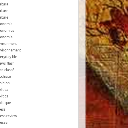
ltura
lture
lture
conomia
conomics
conomie
nvironment
nvironnement
eryday life
ews flash
n classé
chiate
pinion
litica
litics
litique
ess
ess review
resse