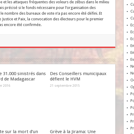
le et les attaques fréquentes des voleurs de zébus dans le milieu
Cu
mais précisé si le fonds nécessaire pour l’organisation des
Cu
, le nombre des bureaux de vote n’a pas encore été défini. Et
Cu
e Justice et Paix, la convocation des électeurs pour le premier
pas encore été confirmée.
E
E
E
E
E
Ev
N
e 31.000 sinistrés dans
Des Conseillers municipaux
No
rd de Madagascar
défient le HVM
Oc
er 2016
21 septembre 2015
O
Po
Po
Po
Pr
Pr
P
e sur la mort d’un
Grève à la Jirama: Une