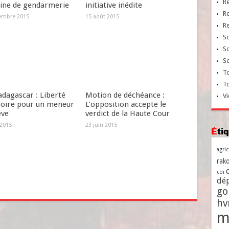
R
aine de gendarmerie
initiative inédite
R
embre 2015
15 août 2015
R
So
So
So
To
T
dagascar : Liberté
Motion de déchéance :
Vi
soire pour un meneur
L’opposition accepte le
ève
verdict de la Haute Cour
 2015
23 juin 2015
Ét
agri
rako
coi
dé
go
h
m