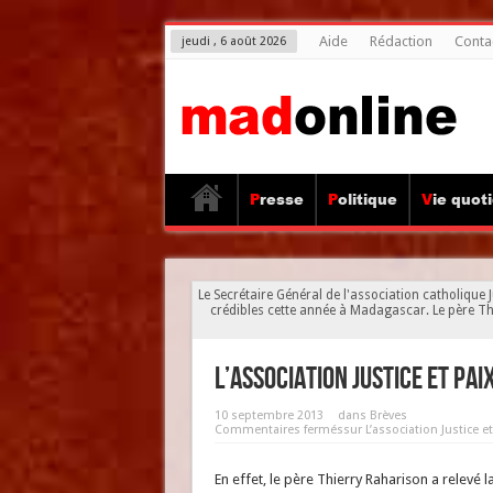
Aide
Rédaction
Conta
jeudi , 6 août 2026
Presse
Politique
Vie quot
Le Secrétaire Général de l'association catholique J
crédibles cette année à Madagascar. Le père Thie
L’association Justice et Pai
10 septembre 2013
dans
Brèves
Commentaires fermés
sur L’association Justice 
En effet, le père Thierry Raharison a relevé la