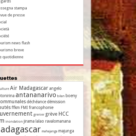
egards
essegna stampa
evue de presse
cial
cietà
ciété
urism news flash
ourismo breve
e quotidienne
iquettes
Air Madagascar
angelo
culture
antananarivo
tonirina
boeny
bilan
communales
déchéance
démission
putés
ffkm
FMI
francophonie
uvernement
HCC
grève
grenier
vm
jirama
lalao ravalomanana
inondation
adagascar
majunga
mahajanga