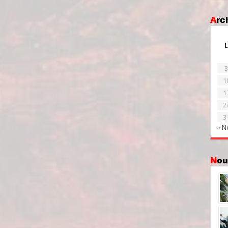
Ar
L
3
1
1
2
3
« N
No