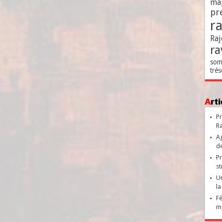
ma
pr
r
Raj
ra
som
trés
Ar
Pr
Ra
Ag
de
Pr
st
Un
la
Fé
ma