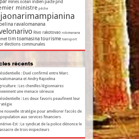
par
mines
océan indien
pacte
pnd
emier ministre
pêche
ajaonarimampianina
oelina
ravalomanana
velonarivo
Rivo rakotovao
robimanana
tim
toamasina
tourisme
met
transport
or
élections communales
ticles récents
ésidentielle : Duel confirmé entre Marc
valomanana et Andry Rajoelina
riculture : Les chenilles légionnaires
viennent une menace sérieuse
ésidentielle : Les deux favoris peaufinent leur
ratégie
e nouvelle stratégie pour améliorer l’accès de
 population aux services financiers
nérive-Est : Le syndicat de la police dénonce le
ssacre de trois inspecteurs