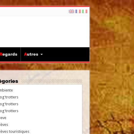
Regards
Autres
tégories
mbiente
og'trotters
og'trotters
og'trotters
reve
rèves
èves touristiques