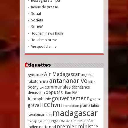
Ressegna stampa
Revue de presse
Social
Società
Société
Tourism news flash
Tourismo breve
Vie quotidienne
Étiquettes
Air Madagascar
angelo
agriculture
antananarivo
rakotonirina
bilan
communales
boeny
déchéance
coi
députés
démission
ffkm
FMI
gouvernement
francophonie
grenier
hvm
HCC
grève
jirama
lalao
inondation
madagascar
ravalomanana
mapar
majunga
mines
océan
mahajanga
premier ministre
indien
pacte
pnd