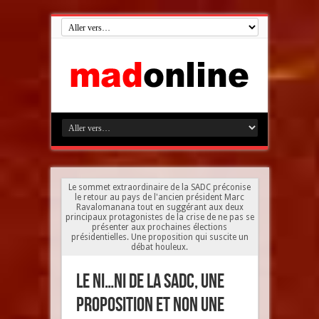
Le sommet extraordinaire de la SADC préconise
le retour au pays de l'ancien président Marc
Ravalomanana tout en suggérant aux deux
principaux protagonistes de la crise de ne pas se
présenter aux prochaines élections
présidentielles. Une proposition qui suscite un
débat houleux.
Le ni…ni de la SADC, une
proposition et non une