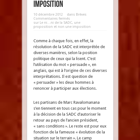
imposition
10 décembre 2012
dans
Brèves
Commentaires fermés
sur Le ni…ni de la SADC, une
proposition et non une imposition
Comme à chaque fois, en effet, la
résolution de la SADC est interprétée de
diverses manières, selon la position
politique de ceux qui la lisent. C’est
l’utilisation du mot « persuade », en
anglais, qui est à l’origine de ces diverses
interprétations. Il est question de
« persuader » les deux hommes à
renoncer à participer aux élections.
Les partisans de Marc Ravalomanana
s’en tiennent en tous cas pour le moment
à la décision de la SADC d’autoriser le
retour au pays de l’ancien président,
« sans conditions ». Le reste est pour eux
fonction de la fameuse « évolution de la
situation sur le terrain ». Le camp