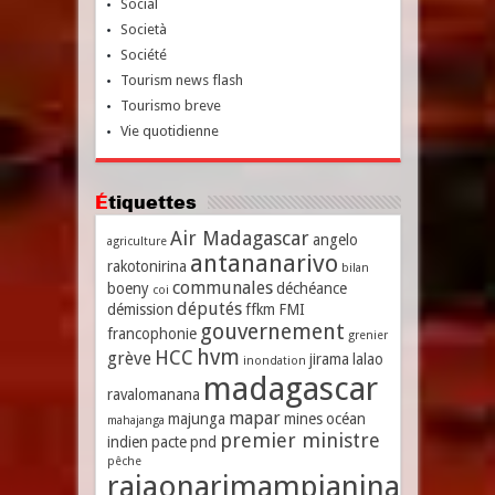
Social
Società
Société
Tourism news flash
Tourismo breve
Vie quotidienne
Étiquettes
Air Madagascar
angelo
agriculture
antananarivo
rakotonirina
bilan
communales
boeny
déchéance
coi
députés
démission
ffkm
FMI
gouvernement
francophonie
grenier
hvm
HCC
grève
jirama
lalao
inondation
madagascar
ravalomanana
mapar
majunga
mines
océan
mahajanga
premier ministre
indien
pacte
pnd
pêche
rajaonarimampianina