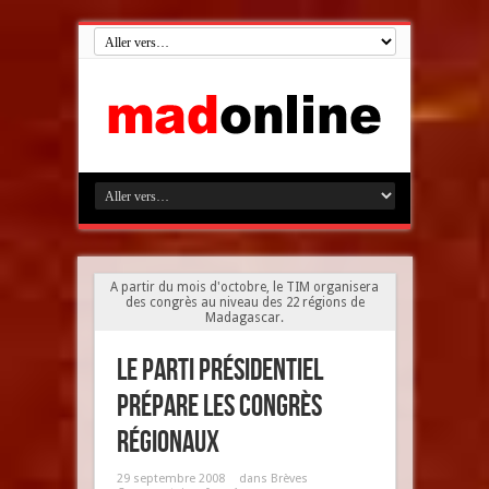
A partir du mois d'octobre, le TIM organisera
des congrès au niveau des 22 régions de
Madagascar.
Le parti présidentiel
prépare les congrès
régionaux
29 septembre 2008
dans
Brèves