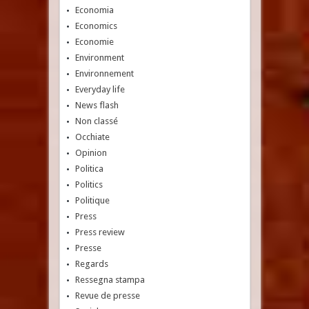
Economia
Economics
Economie
Environment
Environnement
Everyday life
News flash
Non classé
Occhiate
Opinion
Politica
Politics
Politique
Press
Press review
Presse
Regards
Ressegna stampa
Revue de presse