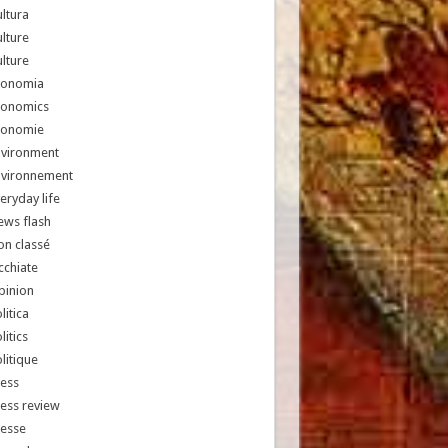
ltura
lture
lture
conomia
conomics
conomie
nvironment
nvironnement
eryday life
ews flash
n classé
chiate
pinion
litica
litics
litique
ess
ess review
resse