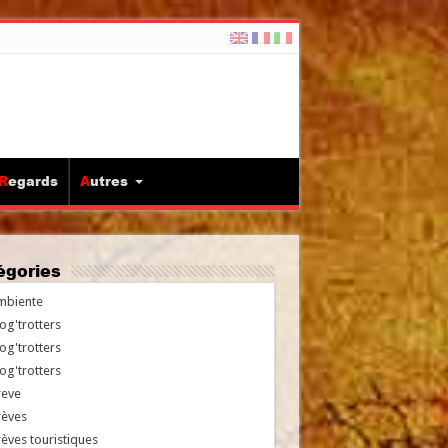
Regards
Autres
tégories
mbiente
og'trotters
og'trotters
og'trotters
reve
rèves
èves touristiques