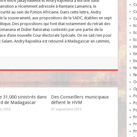
re entre Jakay Kikwete et Andry Rajoelina a été une suite
Cu
 Transition a récemment adressée à Ramtane Lamamra, le
Cu
urité au sein de l’Union Africaine. Dans cette lettre, Andry
 la souveraineté, aux propositions de la SADC, établies en sept
Cu
olitique. Des propositions qui font état notamment du retrait des
E
lomanana et Didier Ratsiraka) contestés par une partie de la
E
ce d’une nouvelle Cour électorale Spéciale. On ne sait rien pour
E
s Salam. Andry Rajoelina est retourné à Madagascar en catimini,
E
E
Ev
N
No
Oc
O
Po
e 31.000 sinistrés dans
Des Conseillers municipaux
rd de Madagascar
défient le HVM
Po
er 2016
21 septembre 2015
Po
Pr
Pr
P