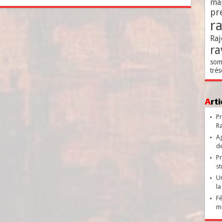
ma
pr
r
Raj
ra
som
trés
Ar
Pr
Ra
Ag
de
Pr
st
Un
la
Fé
ma