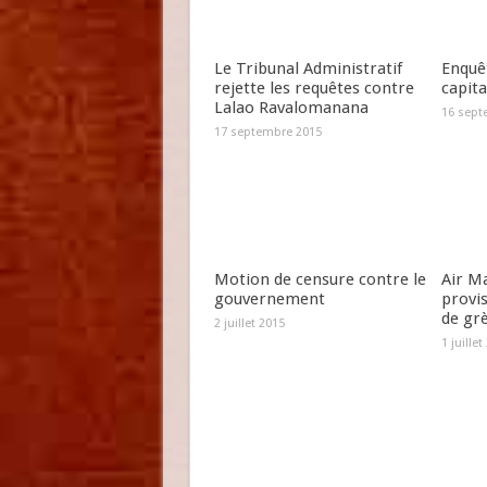
Le Tribunal Administratif
Enquêt
rejette les requêtes contre
capit
Lalao Ravalomanana
16 sept
17 septembre 2015
Motion de censure contre le
Air Ma
gouvernement
provi
de gr
2 juillet 2015
1 juillet