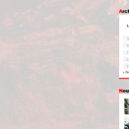
Ar
L
3
1
1
2
3
« N
No