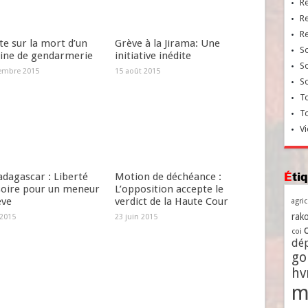
R
R
R
e sur la mort d’un
Grève à la Jirama: Une
So
aine de gendarmerie
initiative inédite
So
embre 2015
15 août 2015
So
To
T
Vi
Ét
dagascar : Liberté
Motion de déchéance :
soire pour un meneur
L’opposition accepte le
ève
verdict de la Haute Cour
agri
rako
 2015
23 juin 2015
coi
dé
go
h
m