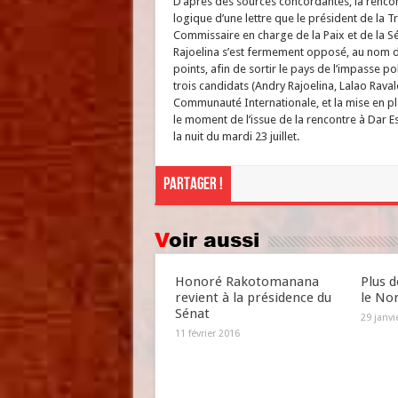
D’après des sources concordantes, la rencont
logique d’une lettre que le président de la
Commissaire en charge de la Paix et de la Séc
Rajoelina s’est fermement opposé, au nom de
points, afin de sortir le pays de l’impasse p
trois candidats (Andry Rajoelina, Lalao Rava
Communauté Internationale, et la mise en pla
le moment de l’issue de la rencontre à Dar E
la nuit du mardi 23 juillet.
Partager !
Voir aussi
Honoré Rakotomanana
Plus d
revient à la présidence du
le No
Sénat
29 janvi
11 février 2016