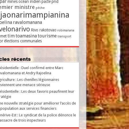
par
mines
océan indien
pacte
pnd
emier ministre
pêche
ajaonarimampianina
oelina
ravalomanana
velonarivo
Rivo rakotovao
robimanana
tim
toamasina
tourisme
met
transport
or
élections communales
ticles récents
ésidentielle : Duel confirmé entre Marc
valomanana et Andry Rajoelina
riculture : Les chenilles légionnaires
viennent une menace sérieuse
ésidentielle : Les deux favoris peaufinent leur
ratégie
e nouvelle stratégie pour améliorer l’accès de
 population aux services financiers
nérive-Est : Le syndicat de la police dénonce le
ssacre de trois inspecteurs