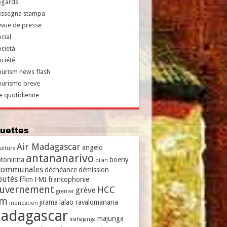
egards
essegna stampa
evue de presse
cial
cietà
ciété
urism news flash
ourismo breve
e quotidienne
iquettes
Air Madagascar
angelo
culture
antananarivo
tonirina
boeny
bilan
communales
déchéance
démission
putés
ffkm
FMI
francophonie
uvernement
HCC
grève
grenier
vm
jirama
lalao ravalomanana
inondation
adagascar
majunga
mahajanga