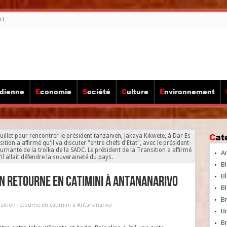
ct
idienne
Economie
Société
Culture
Environnement
Ca
uillet pour rencontrer le président tanzanien, Jakaya Kikwete, à Dar Es
tion a affirmé qu'il va discuter "entre chefs d'Etat", avec le président
rnante de la troïka de la SADC. Le président de la Transition a affirmé
A
l allait défendre la souveraineté du pays.
Bl
Bl
on retourne en catimini à Antananarivo
Bl
B
nsition retourne en catimini à Antananarivo
B
Br