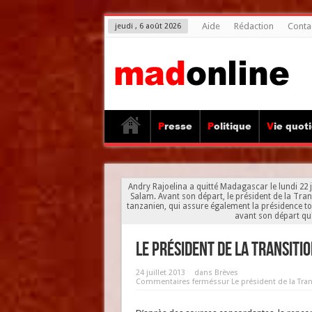
Aide
Rédaction
Conta
jeudi , 6 août 2026
Presse
Politique
Vie quot
Andry Rajoelina a quitté Madagascar le lundi 22 j
Salam. Avant son départ, le président de la Transi
tanzanien, qui assure également la présidence tou
avant son départ qu'i
Le président de la Transiti
24 juillet 2013
dans
Brèves
Commentaires fermés
sur Le président de la Tra