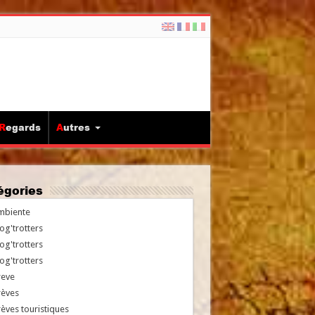
Regards
Autres
tégories
mbiente
og'trotters
og'trotters
og'trotters
reve
rèves
èves touristiques