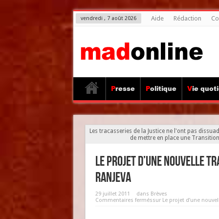
Aide
Rédaction
Co
vendredi , 7 août 2026
Presse
Politique
Vie quot
Les tracasseries de la Justice ne l'ont pas dissu
de mettre en place une Transition n
Le projet d’une nouvelle T
Ranjeva
29 juillet 2011
dans
Brèves
Commentaires fermés
sur Le projet d’une nouve