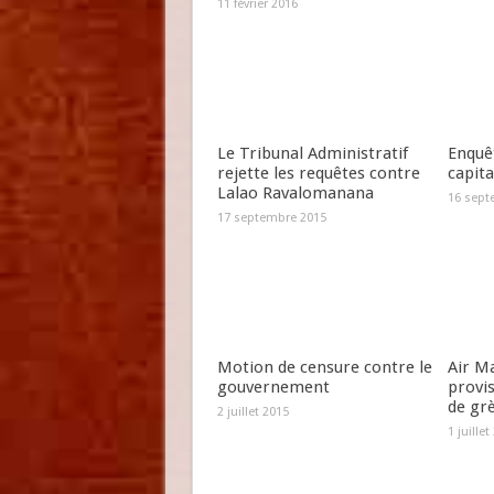
11 février 2016
Le Tribunal Administratif
Enquêt
rejette les requêtes contre
capit
Lalao Ravalomanana
16 sept
17 septembre 2015
Motion de censure contre le
Air Ma
gouvernement
provi
de gr
2 juillet 2015
1 juillet