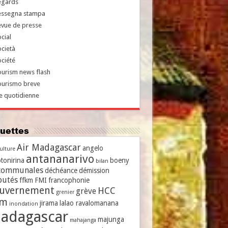
egards
essegna stampa
evue de presse
cial
cietà
ciété
urism news flash
ourismo breve
e quotidienne
iquettes
Air Madagascar
angelo
culture
antananarivo
tonirina
boeny
bilan
communales
déchéance
démission
putés
ffkm
FMI
francophonie
uvernement
HCC
grève
grenier
vm
jirama
lalao ravalomanana
inondation
adagascar
majunga
mahajanga