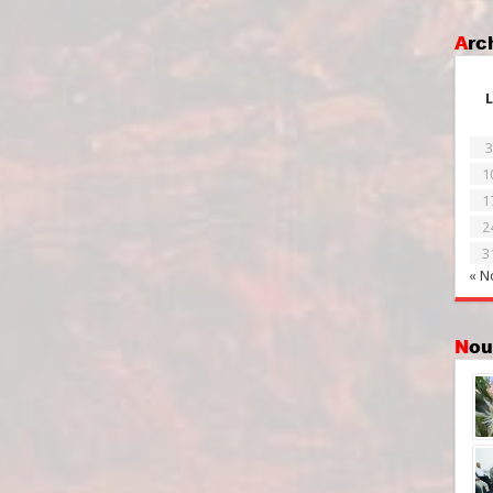
Ar
L
3
1
1
2
3
« N
No