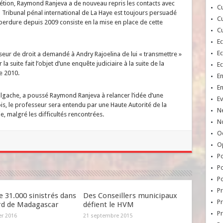
étion, Raymond Ranjeva a de nouveau repris les contacts avec
Cu
u Tribunal pénal international de La Haye est toujours persuadé
Cu
 perdure depuis 2009 consiste en la mise en place de cette
Cu
E
E
sseur de droit a demandé à Andry Rajoelina de lui « transmettre »
la suite fait l’objet d’une enquête judiciaire à la suite de la
E
e 2010.
E
E
malgache, a poussé Raymond Ranjeva à relancer l’idée d’une
Ev
fois, le professeur sera entendu par une Haute Autorité de la
N
e, malgré les difficultés rencontrées.
No
Oc
O
Po
Po
Po
Pr
e 31.000 sinistrés dans
Des Conseillers municipaux
Pr
rd de Madagascar
défient le HVM
P
er 2016
21 septembre 2015