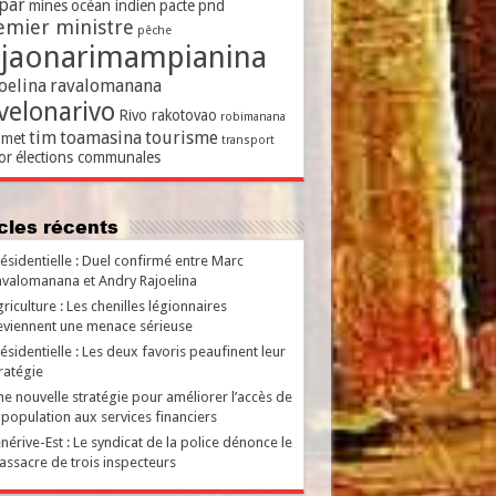
par
mines
océan indien
pacte
pnd
emier ministre
pêche
ajaonarimampianina
oelina
ravalomanana
velonarivo
Rivo rakotovao
robimanana
tim
toamasina
tourisme
met
transport
or
élections communales
ticles récents
ésidentielle : Duel confirmé entre Marc
valomanana et Andry Rajoelina
riculture : Les chenilles légionnaires
viennent une menace sérieuse
ésidentielle : Les deux favoris peaufinent leur
ratégie
e nouvelle stratégie pour améliorer l’accès de
 population aux services financiers
nérive-Est : Le syndicat de la police dénonce le
ssacre de trois inspecteurs