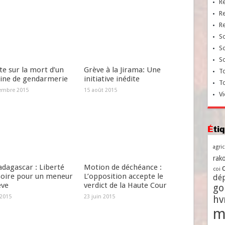
R
R
R
So
So
So
e sur la mort d’un
Grève à la Jirama: Une
To
aine de gendarmerie
initiative inédite
T
embre 2015
15 août 2015
Vi
Ét
agri
rako
dagascar : Liberté
Motion de déchéance :
coi
soire pour un meneur
L’opposition accepte le
dé
ève
verdict de la Haute Cour
go
 2015
23 juin 2015
h
m