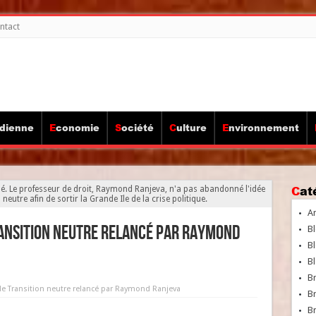
ntact
idienne
Economie
Société
Culture
Environnement
Ca
adé. Le professeur de droit, Raymond Ranjeva, n'a pas abandonné l'idée
eutre afin de sortir la Grande Ile de la crise politique.
A
ransition neutre relancé par Raymond
Bl
Bl
Bl
B
lle Transition neutre relancé par Raymond Ranjeva
B
Br