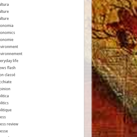
ltura
lture
lture
conomia
conomics
conomie
nvironment
nvironnement
eryday life
ews flash
n classé
chiate
pinion
litica
litics
litique
ess
ess review
resse