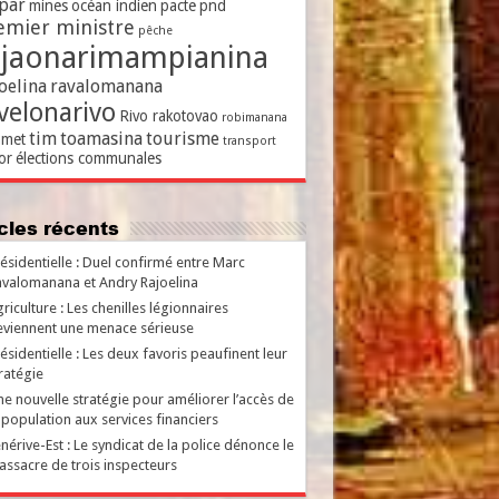
par
mines
océan indien
pacte
pnd
emier ministre
pêche
ajaonarimampianina
oelina
ravalomanana
velonarivo
Rivo rakotovao
robimanana
tim
toamasina
tourisme
met
transport
or
élections communales
ticles récents
ésidentielle : Duel confirmé entre Marc
valomanana et Andry Rajoelina
riculture : Les chenilles légionnaires
viennent une menace sérieuse
ésidentielle : Les deux favoris peaufinent leur
ratégie
e nouvelle stratégie pour améliorer l’accès de
 population aux services financiers
nérive-Est : Le syndicat de la police dénonce le
ssacre de trois inspecteurs