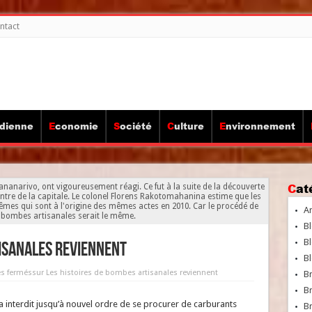
ntact
idienne
Economie
Société
Culture
Environnement
Ca
tananarivo, ont vigoureusement réagi. Ce fut à la suite de la découverte
ntre de la capitale. Le colonel Florens Rakotomahanina estime que les
mêmes qui sont à l'origine des mêmes actes en 2010. Car le procédé de
A
 bombes artisanales serait le même.
Bl
Bl
tisanales reviennent
Bl
s fermés
sur Les histoires de bombes artisanales reviennent
B
B
a interdit jusqu’à nouvel ordre de se procurer de carburants
Br