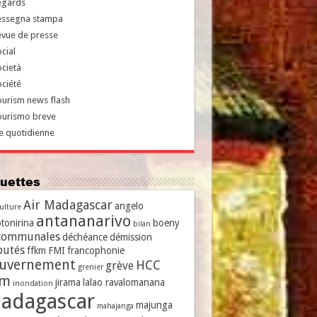
egards
essegna stampa
evue de presse
cial
cietà
ciété
urism news flash
ourismo breve
e quotidienne
iquettes
Air Madagascar
angelo
culture
antananarivo
tonirina
boeny
bilan
communales
déchéance
démission
putés
ffkm
FMI
francophonie
uvernement
HCC
grève
grenier
vm
jirama
lalao ravalomanana
inondation
adagascar
majunga
mahajanga