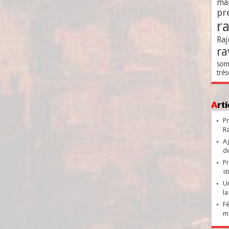
ma
pr
r
Raj
ra
som
trés
Ar
Pr
Ra
Ag
de
Pr
st
Un
la
Fé
ma