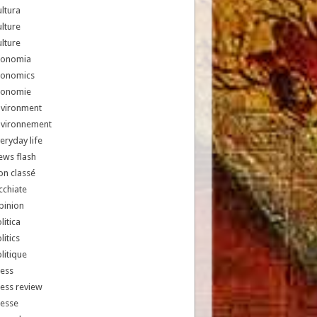
ltura
lture
lture
conomia
conomics
conomie
nvironment
nvironnement
eryday life
ews flash
n classé
chiate
pinion
litica
litics
litique
ess
ess review
resse