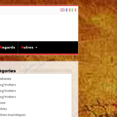
Regards
Autres
tégories
mbiente
og'trotters
og'trotters
og'trotters
reve
rèves
èves touristiques