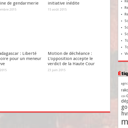
R
aine de gendarmerie
initiative inédite
R
embre 2015
15 août 2015
R
So
So
So
To
T
dagascar : Liberté
Motion de déchéance :
Vi
soire pour un meneur
L’opposition accepte le
ève
verdict de la Haute Cour
 2015
23 juin 2015
Ét
agri
rako
coi
dé
go
h
m