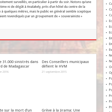
oitement surveillés, en particulier à partir du soir. Notons qu’une
Cu
time ni de dégât à Analakely, près d’un hôtel du centre de la
Cu
 à quelques mètres, mais le public en général semble sceptique
Cu
eraient revendiqués par un groupement de « souverainiste »
E
E
E
E
E
Ev
N
No
e 31.000 sinistrés dans
Des Conseillers municipaux
rd de Madagascar
défient le HVM
Oc
er 2016
21 septembre 2015
O
Po
Po
Po
Pr
Pr
P
e sur la mort d’un
Grève à la Jirama: Une