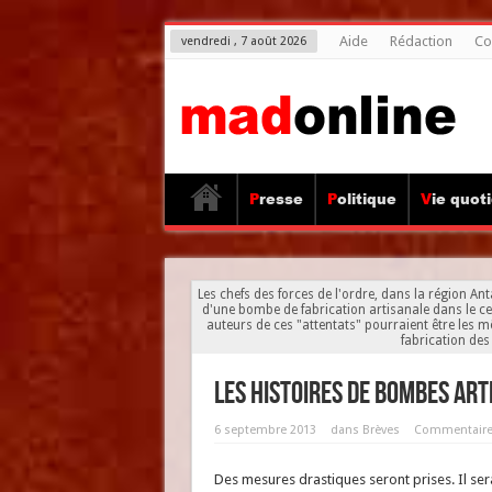
Aide
Rédaction
Co
vendredi , 7 août 2026
Presse
Politique
Vie quot
Les chefs des forces de l'ordre, dans la région An
d'une bombe de fabrication artisanale dans le ce
auteurs de ces "attentats" pourraient être les 
fabrication des
Les histoires de bombes ar
6 septembre 2013
dans
Brèves
Commentaire
Des mesures drastiques seront prises. Il ser