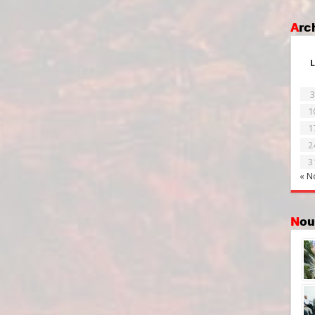
Ar
L
3
1
1
2
3
« N
No