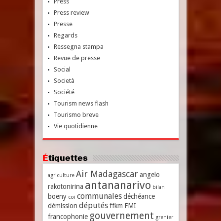
Press
Press review
Presse
Regards
Ressegna stampa
Revue de presse
Social
Società
Société
Tourism news flash
Tourismo breve
Vie quotidienne
Étiquettes
Air Madagascar
angelo
agriculture
antananarivo
rakotonirina
bilan
communales
boeny
déchéance
coi
députés
démission
ffkm
FMI
gouvernement
francophonie
grenier