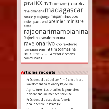
hvm
HCC
grève
jirama
lalao
inondation
madagascar
ravalomanana
mapar
majunga
mines
océan
mahajanga
premier ministre
indien
pacte
pnd
pêche
rajaonarimampianina
Rajoelina
ravalomanana
ravelonarivo
Rivo rakotovao
tim
toamasina
sommet
robimanana
tourisme
trésor
élections
transport
communales
Articles récents
Présidentielle : Duel confirmé entre Marc
Ravalomanana et Andry Rajoelina
Agriculture : Les chenilles légionnaires
deviennent une menace sérieuse
Présidentielle : Les deux favoris
peaufinent leur stratégie