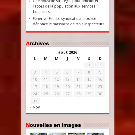
Une nouvelle stratégie pour améliorer
l’accès de la population aux services
financiers
Fénérive-Est : Le syndicat de la police
dénonce le massacre de trois inspecteurs
Archives
août 2026
L
M
M
J
V
S
D
1
2
3
4
5
6
7
8
9
10
11
12
13
14
15
16
17
18
19
20
21
22
23
24
25
26
27
28
29
30
31
« Nov
Nouvelles en images