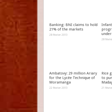
Banking: BNI claims to hold
Infant
21% of the markets
progr
under
28 février 2013
28 févri
Ambatovy: 29 million Ariary
Rice 
for the Lycée Technique of
to pu
Moramanga
Madag
22 février 2013
21 févri