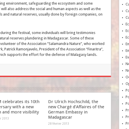
ecting environment, safeguarding the ecosystem and some
Cu
” will also address the social and human aspects as well as the
Cu
ds and natural reserves, usually done by foreign companies, on
Cu
E
E
 during the festival, some individuals will bring testimonies
E
natural reserves plundering in Madagascar. Some of these
co-volunteer of the Association “Salamandra Nature”, who worked
E
, Patrick Ramonjavelo, President of the Association “Finaritra”,
E
ich supports the effort for the defense of Malagasy lands.
Ev
N
No
Oc
O
Po
Po
celebrates its 10th
Dr Ulrich Hochschild, the
Po
ersary with a new
new Chargé d’Affaires of the
Pr
 and more visibility
German Embassy in
Madagascar
Pr
er 2013
P
28 février 2013