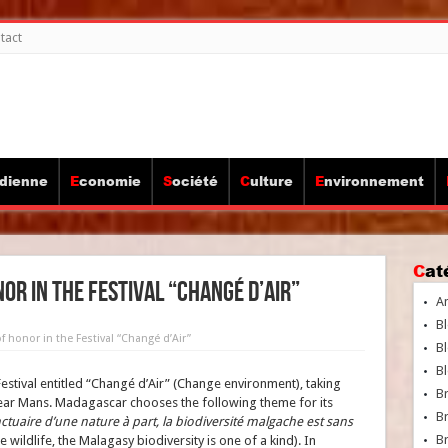
tact
idienne
Economie
Société
Culture
Environnement
Ca
r in the Festival “Changé d’Air”
A
Bl
 honor in the Festival “Changé d’Air”
Bl
Bl
estival entitled “Changé d’Air” (Change environment), taking
B
ear Mans. Madagascar chooses the following theme for its
B
tuaire d’une nature à part, la biodiversité malgache est sans
Br
wildlife, the Malagasy biodiversity is one of a kind). In