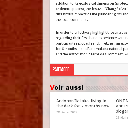
addition to its ecological dimension (prot
endemic species), the festival “Changé d’Air
disastrous impacts of the plundering of lan
the local community.
In order to effectively highlight those issues
regarding their first-hand experience with 
participants include, Franck Fretzner, an e
for 6 months in the Ranomafana national park
and the Association “Terre des Hommes”, wh
Partager !
Voir aussi
Andohan’Ilakaka: living in
ONTM 
the dark for 2 months now
anniv
slogan
28 février 2013
28 févri