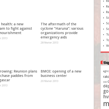
R
R
R
So
So
 health: a new
The aftermath of the
am to fight against
cyclone “Haruna”: various
So
nourishment
organizations provide
To
emergency aids
er 2013
T
28 février 2013
Vi
Ét
growing: Reunion plans
BMOI: opening of a new
agri
rchase paddies from
business center
rako
ascar
20 février 2013
coi
dé
er 2013
go
h
m