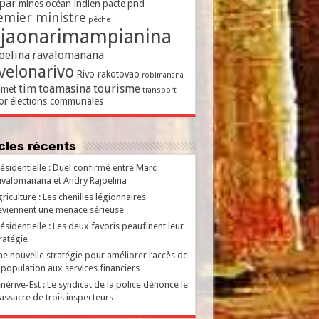
par
mines
océan indien
pacte
pnd
emier ministre
pêche
ajaonarimampianina
oelina
ravalomanana
velonarivo
Rivo rakotovao
robimanana
tim
toamasina
tourisme
met
transport
or
élections communales
ticles récents
ésidentielle : Duel confirmé entre Marc
valomanana et Andry Rajoelina
riculture : Les chenilles légionnaires
viennent une menace sérieuse
ésidentielle : Les deux favoris peaufinent leur
ratégie
e nouvelle stratégie pour améliorer l’accès de
 population aux services financiers
nérive-Est : Le syndicat de la police dénonce le
ssacre de trois inspecteurs