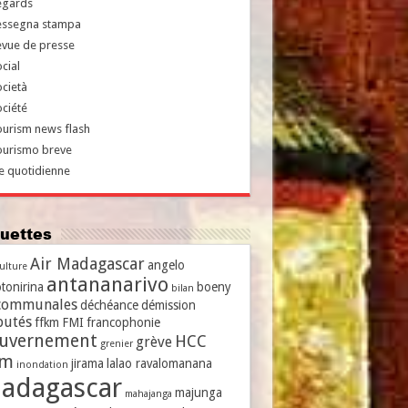
egards
essegna stampa
evue de presse
cial
cietà
ciété
urism news flash
ourismo breve
e quotidienne
iquettes
Air Madagascar
angelo
culture
antananarivo
tonirina
boeny
bilan
communales
déchéance
démission
putés
ffkm
FMI
francophonie
uvernement
HCC
grève
grenier
vm
jirama
lalao ravalomanana
inondation
adagascar
majunga
mahajanga