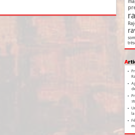
ma
pr
r
Raj
ra
som
trés
Ar
Pr
Ra
Ag
de
Pr
st
Un
la
Fé
ma