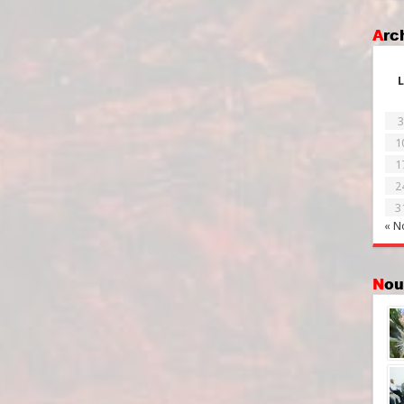
Ar
L
3
1
1
2
3
« N
No