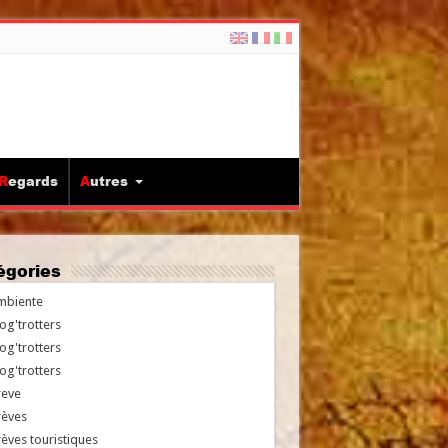
Regards
Autres
tégories
mbiente
og'trotters
og'trotters
og'trotters
reve
rèves
èves touristiques