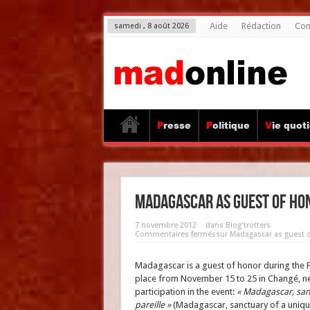
Aide
Rédaction
Con
samedi , 8 août 2026
Presse
Politique
Vie quot
Madagascar as guest of hono
7 novembre 2012
dans
Blog'trotters
Commentaires fermés
sur Madagascar as guest of
Madagascar is a guest of honor during the F
place from November 15 to 25 in Changé, n
participation in the event:
« Madagascar, sanc
pareille »
(Madagascar, sanctuary of a unique 