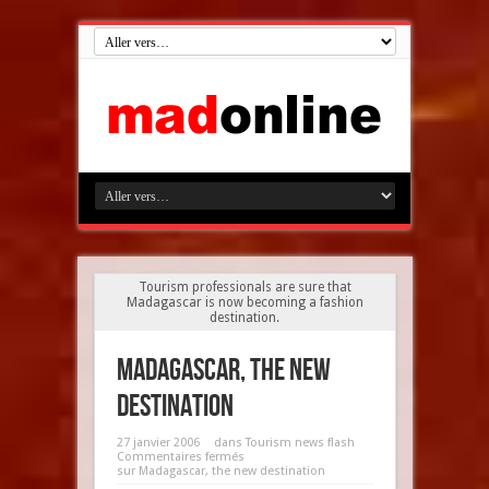
Tourism professionals are sure that
Madagascar is now becoming a fashion
destination.
Madagascar, the new
destination
27 janvier 2006
dans
Tourism news flash
Commentaires fermés
sur Madagascar, the new destination