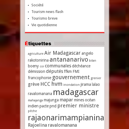
Société
Tourism news flash
Tourismo breve
Vie quotidienne
Étiquettes
Air Madagascar
angelo
agriculture
antananarivo
rakotonirina
bilan
communales
boeny
déchéance
coi
députés
démission
ffkm
FMI
gouvernement
francophonie
grenier
hvm
HCC
grève
jirama
lalao
inondation
madagascar
ravalomanana
mapar
majunga
mines
océan
mahajanga
premier ministre
indien
pacte
pnd
pêche
rajaonarimampianina
Rajoelina
ravalomanana