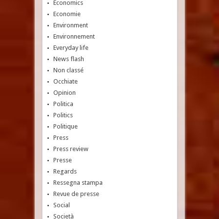
Economics
Economie
Environment
Environnement
Everyday life
News flash
Non classé
Occhiate
Opinion
Politica
Politics
Politique
Press
Press review
Presse
Regards
Ressegna stampa
Revue de presse
Social
Società