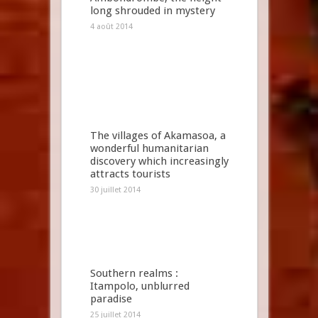
long shrouded in mystery
4 août 2014
The villages of Akamasoa, a
wonderful humanitarian
discovery which increasingly
attracts tourists
30 juillet 2014
Southern realms :
Itampolo, unblurred
paradise
25 juillet 2014