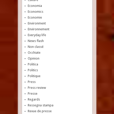
Economia
Economics
Economie
Environment
Environnement
Everyday life
News flash
Non classé
Occhiate
Opinion
Politica
Politics
Politique
Press
Press review
Presse
Regards
Ressegna stampa
Revue de presse