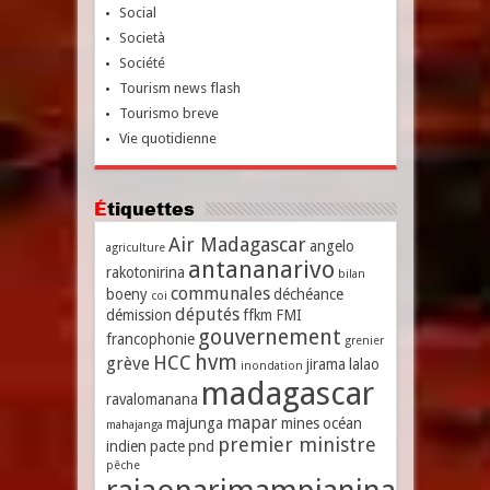
Social
Società
Société
Tourism news flash
Tourismo breve
Vie quotidienne
Étiquettes
Air Madagascar
angelo
agriculture
antananarivo
rakotonirina
bilan
communales
boeny
déchéance
coi
députés
démission
ffkm
FMI
gouvernement
francophonie
grenier
hvm
HCC
grève
jirama
lalao
inondation
madagascar
ravalomanana
mapar
majunga
mines
océan
mahajanga
premier ministre
indien
pacte
pnd
pêche