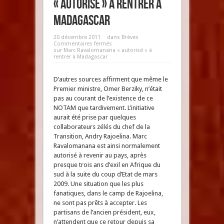
« autorisé » à rentrer à
Madagascar
20 décembre 2011
dans
Brèves
Commentaires fermés
sur Marc Ravalomanana « autorisé » à
rentrer à Madagascar
D’autres sources affirment que même le
Premier ministre, Omer Berziky, n’était
pas au courant de l’existence de ce
NOTAM que tardivement. L’initiative
aurait été prise par quelques
collaborateurs zélés du chef de la
Transition, Andry Rajoelina. Marc
Ravalomanana est ainsi normalement
autorisé à revenir au pays, après
presque trois ans d’exil en Afrique du
sud à la suite du coup d’Etat de mars
2009. Une situation que les plus
fanatiques, dans le camp de Rajoelina,
ne sont pas prêts à accepter. Les
partisans de l’ancien président, eux,
n’attendent que ce retour depuis sa