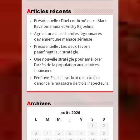
Articles récents
Présidentielle : Duel confirmé entre Marc
Ravalomanana et Andry Rajoelina
Agriculture : Les chenilles légionnaires
deviennent une menace sérieuse
Présidentielle : Les deux favoris
peaufinent leur stratégie
Une nouvelle stratégie pour améliorer
l’accès de la population aux services
financiers
Fénérive-Est : Le syndicat de la police
dénonce le massacre de trois inspecteurs
Archives
août 2026
L
M
M
J
V
S
D
1
2
3
4
5
6
7
8
9