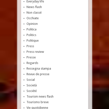
Everyday life
News flash
Non classé
Occhiate
Opinion
Politica
Politics
Politique
Press
Press review
Presse
Regards
Ressegna stampa
Revue de presse
Social
Società
Société
Tourism news flash
Tourismo breve
Vie quotidienne