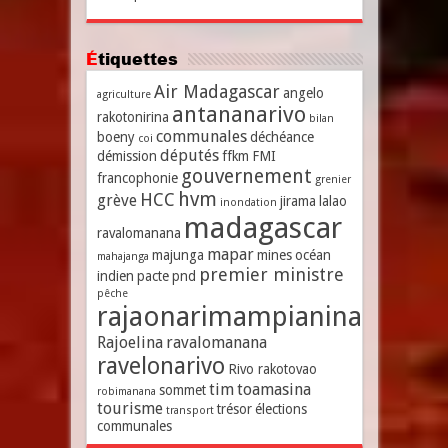
Étiquettes
Air Madagascar
angelo
agriculture
antananarivo
rakotonirina
bilan
communales
boeny
déchéance
coi
députés
démission
ffkm
FMI
gouvernement
francophonie
grenier
hvm
HCC
grève
jirama
lalao
inondation
madagascar
ravalomanana
mapar
majunga
mines
océan
mahajanga
premier ministre
indien
pacte
pnd
pêche
rajaonarimampianina
Rajoelina
ravalomanana
ravelonarivo
Rivo rakotovao
tim
toamasina
sommet
robimanana
tourisme
trésor
élections
transport
communales