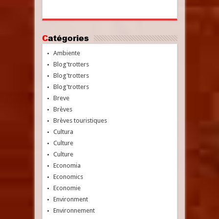
Catégories
Ambiente
Blog'trotters
Blog'trotters
Blog'trotters
Breve
Brèves
Brèves touristiques
Cultura
Culture
Culture
Economia
Economics
Economie
Environment
Environnement