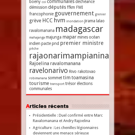
communales
boeny
déchéance
coi
députés
démission
ffkm
FMI
gouvernement
francophonie
grenier
hvm
HCC
grève
jirama
lalao
inondation
madagascar
ravalomanana
mapar
majunga
mines
océan
mahajanga
premier ministre
indien
pacte
pnd
pêche
rajaonarimampianina
Rajoelina
ravalomanana
ravelonarivo
Rivo rakotovao
tim
toamasina
sommet
robimanana
tourisme
trésor
élections
transport
communales
Articles récents
Présidentielle : Duel confirmé entre Marc
Ravalomanana et Andry Rajoelina
Agriculture : Les chenilles légionnaires
deviennent une menace sérieuse