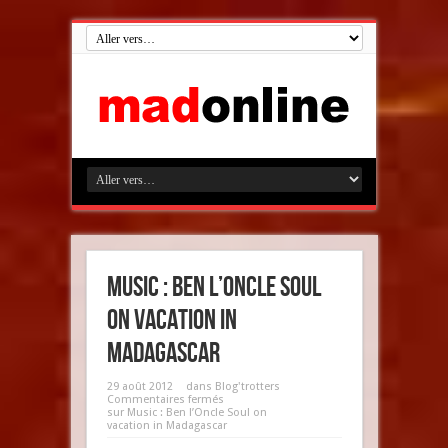
Music : Ben l’Oncle Soul
on vacation in
Madagascar
29 août 2012
dans
Blog'trotters
Commentaires fermés
sur Music : Ben l’Oncle Soul on
vacation in Madagascar