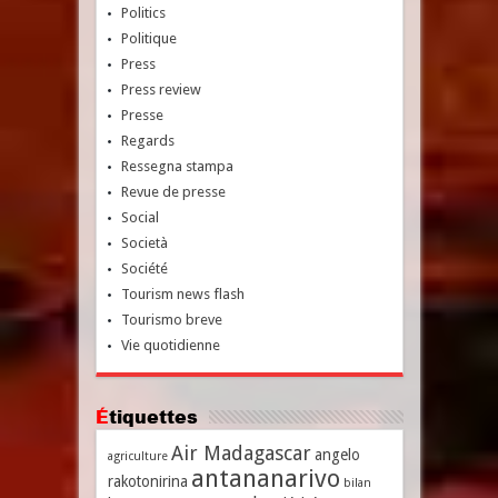
Politics
Politique
Press
Press review
Presse
Regards
Ressegna stampa
Revue de presse
Social
Società
Société
Tourism news flash
Tourismo breve
Vie quotidienne
Étiquettes
Air Madagascar
angelo
agriculture
antananarivo
rakotonirina
bilan