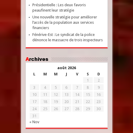
Présidentielle : Les deux favoris
peaufinent leur stratégie
Une nouvelle stratégie pour améliorer
l’accès de la population aux services
financiers
Fénérive-Est : Le syndicat de la police
dénonce le massacre de trois inspecteurs
Archives
août 2026
L
M
M
J
V
S
D
1
2
3
4
5
6
7
8
9
10
11
12
13
14
15
16
17
18
19
20
21
22
23
24
25
26
27
28
29
30
31
« Nov