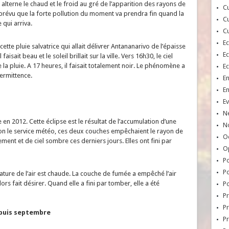
alterne le chaud et le froid au gré de l’apparition des rayons de
Cu
a prévu que la forte pollution du moment va prendra fin quand la
Cu
 qui arriva.
Cu
E
cette pluie salvatrice qui allait délivrer Antananarivo de l’épaisse
E
isait beau et le soleil brillait sur la ville. Vers 16h30, le ciel
la pluie. A 17 heures, il faisait totalement noir. Le phénomène a
E
ermittence.
E
E
Ev
N
 en 2012. Cette éclipse est le résultat de l’accumulation d’une
No
n le service météo, ces deux couches empêchaient le rayon de
Oc
lement et de ciel sombre ces derniers jours. Elles ont fini par
O
Po
Po
ure de l’air est chaude. La couche de fumée a empêché l’air
ors fait désirer. Quand elle a fini par tomber, elle a été
Po
Pr
Pr
epuis septembre
P