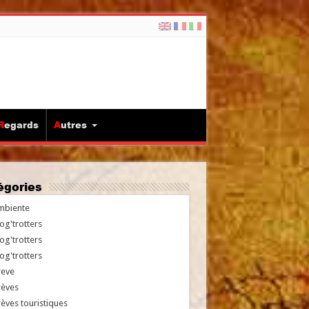
Regards
Autres
tégories
mbiente
og'trotters
og'trotters
og'trotters
reve
rèves
èves touristiques