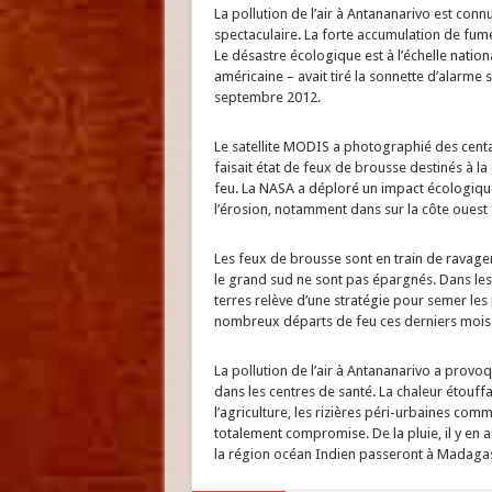
La pollution de l’air à Antananarivo est con
spectaculaire. La forte accumulation de fumé
Le désastre écologique est à l’échelle natio
américaine – avait tiré la sonnette d’alarm
septembre 2012.
Le satellite MODIS a photographié des centa
faisait état de feux de brousse destinés à la
feu. La NASA a déploré un impact écologique 
l’érosion, notamment dans sur la côte ouest 
Les feux de brousse sont en train de ravager
le grand sud ne sont pas épargnés. Dans les 
terres relève d’une stratégie pour semer les 
nombreux départs de feu ces derniers mois
La pollution de l’air à Antananarivo a prov
dans les centres de santé. La chaleur étouffa
l’agriculture, les rizières péri-urbaines com
totalement compromise. De la pluie, il y en
la région océan Indien passeront à Madagasca