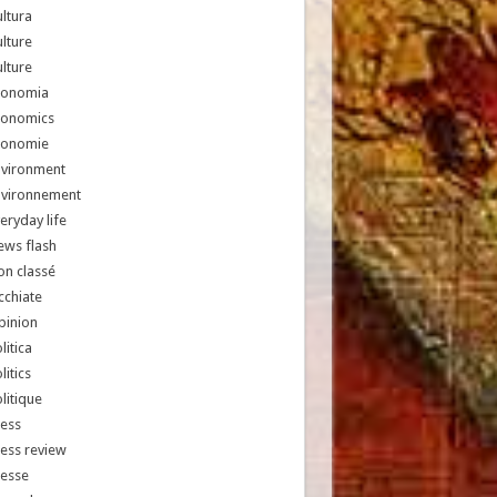
ltura
lture
lture
conomia
conomics
conomie
nvironment
nvironnement
eryday life
ews flash
n classé
chiate
pinion
litica
litics
litique
ess
ess review
resse