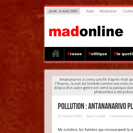
Aide
Rédaction
Conta
jeudi , 6 août 2026
Presse
Politique
Vie quot
Antananarivo a connu une fin d’après-midi a
17heures, la nuit est tombée comme une voile noire
éclipse d’un autre genre ont semé la panique dans
phénomène a été prévisi
Pollution : Antananarivo pl
25 octobre 2012
dans
Société
Commentaires
Mi-octobre, les fumées qui recouvraient la vi