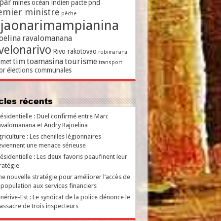
par
mines
océan indien
pacte
pnd
emier ministre
pêche
ajaonarimampianina
oelina
ravalomanana
velonarivo
Rivo rakotovao
robimanana
tim
toamasina
tourisme
met
transport
or
élections communales
ticles récents
ésidentielle : Duel confirmé entre Marc
valomanana et Andry Rajoelina
riculture : Les chenilles légionnaires
viennent une menace sérieuse
ésidentielle : Les deux favoris peaufinent leur
ratégie
e nouvelle stratégie pour améliorer l’accès de
 population aux services financiers
nérive-Est : Le syndicat de la police dénonce le
ssacre de trois inspecteurs