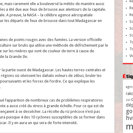
R
nue, mais rarement elle a bouleversé la météo de manière aussi
R
es a été due aux feux de brousse aux alentours de la capitale.
R
nale. A preuve, la NASA – la célèbre agence aérospatiale
e sur les départs de feux de brousse dans tout Madagascar en
So
So
So
ines de points rouges avec des fumées. La version officielle
To
 culture sur brulis qui utilise une méthode de défrichement par le
T
sur les rivières qui sont de couleur de terre à cause de
Vi
de la Grande Ile.
 la partie ouest de Madagascar. Les hautes terres-centrales et
Ét
régions où sévissent les dahalo voleurs de zébus, bruler les
poursuivants et les forces de l’ordre. Ce qui explique les
.
agri
rako
oqué l’apparition de nombreux cas de problèmes respiratoires
coi
dé
nte a aussi créé du stress à grande échelle. Pour ce qui est de
go
mençaient à se dessécher. La récolte du riz précoce n’est pas
h
 aura puisque 4 des 10 cyclones susceptibles de se former dans
r. Il y en aura un qui sera de forte intensité.
m