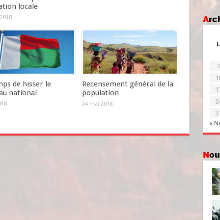
tion locale
Ar
 2018
L
3
1
ps de hisser le
Recensement général de la
1
au national
population
2
018
24 mai 2018
3
« N
No