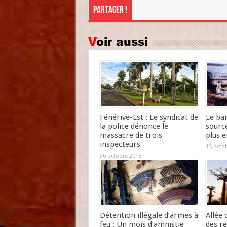
Partager !
Voir aussi
Fénérive-Est : Le syndicat de
Le ba
la police dénonce le
source
massacre de trois
plus e
inspecteurs
15 octo
30 octobre 2018
Détention illégale d’armes à
Allée
feu : Un mois d’amnistie
des re