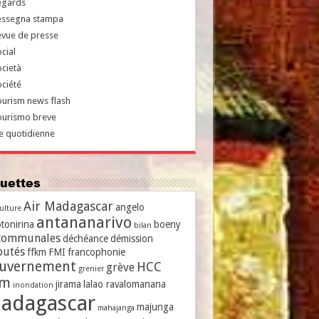
egards
essegna stampa
evue de presse
cial
cietà
ciété
urism news flash
ourismo breve
e quotidienne
iquettes
Air Madagascar
angelo
culture
antananarivo
tonirina
boeny
bilan
communales
déchéance
démission
putés
ffkm
FMI
francophonie
uvernement
HCC
grève
grenier
vm
jirama
lalao ravalomanana
inondation
adagascar
majunga
mahajanga