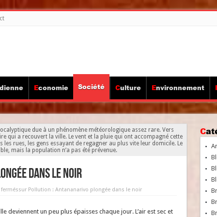
ct
Société
idienne
Economie
Culture
Environnement
Ca
pocalyptique due à un phénomène météorologique assez rare. Vers
 qui a recouvert la ville. Le vent et la pluie qui ont accompagné cette
 les rues, les gens essayant de regagner au plus vite leur domicile. Le
A
ble, mais la population n’a pas été prévenue.
Bl
Bl
ongée dans le noir
Bl
 fermés
sur Pollution : Antananarivo plongée dans le noir
B
B
lle deviennent un peu plus épaisses chaque jour. L’air est sec et
Br