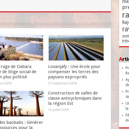
ma
pr
r
Raj
ra
som
trés
Ar
rrage de Dabara
Lovanjafy : Une école pour
Pr
 de litige social de
compenser les terres des
Ra
n plus politisé
paysans expropriés
Ag
bre 2018
27 septembre 2018
de
Pr
Construction de salles de
st
classe anticycloniques dans
la région Est
Un
la
15 juillet 2018
Fé
ma
 des baobabs : Générer
ssources pour la