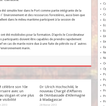
Cu
Cu
a été simulée hier dans le Port comme partie intégrante de la
Cu
e l´Environnement et des ressources forestières, aussi bien que
aillent dans le milieu maritime participent à la session de
E
E
E
es ont été mobilisées pour la formation. D’après le Coordinateur
E
es participants doivent être capables de prendre rapidement
E
ref en cas de marée noire due à une fuite de pétrole ou d`autres
Ev
 l’environnement marin.
N
No
Oc
O
Po
Po
Po
célèbre son 10e
Dr Ulrich Hochschild, le
Pr
rsaire avec un
nouveau Chargé d’Affaires
au slogan et une plus
de l’Ambassade d’Allemagne
Pr
 visibilité
à Madagascar
P
er 2013
28 février 2013