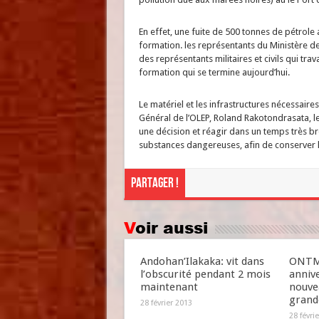
En effet, une fuite de 500 tonnes de pétrole 
formation. les représentants du Ministère d
des représentants militaires et civils qui trav
formation qui se termine aujourd’hui.
Le matériel et les infrastructures nécessair
Général de l’OLEP, Roland Rakotondrasata, l
une décision et réagir dans un temps très b
substances dangereuses, afin de conserver
Partager !
Voir aussi
Andohan’Ilakaka: vit dans
ONTM 
l’obscurité pendant 2 mois
annive
maintenant
nouve
grande
28 février 2013
28 févri