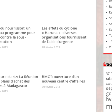
R
R
R
So
So
 du nourrisson: un
Les effets du cyclone
So
au programme pour
« Haruna »: diverses
To
 contre la sous-
organisations fournissent
T
ntation
de l’aide d’urgence
Vi
er 2013
28 février 2013
Ét
agri
ture du riz: La Réunion
BMOI: ouverture d’un
rako
 plans d’achat des
nouveau centre d’affaires
coi
res à Madagascar
20 février 2013
dé
er 2013
go
h
m