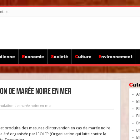
ntact
idienne
Economie
Société
Culture
Environnement
Ca
ion de marée noire en mer
A
Bl
imulation de marée noire en mer
Bl
Bl
B
 et produire des mesures d’intervention en cas de marée noire
B
 été organisée par l´OLEP (Organisation qui lutte contre la
Br
 de Toamasina.