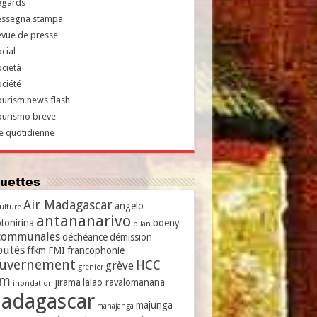
egards
essegna stampa
evue de presse
cial
cietà
ciété
urism news flash
ourismo breve
e quotidienne
iquettes
Air Madagascar
angelo
culture
antananarivo
tonirina
boeny
bilan
communales
déchéance
démission
putés
ffkm
FMI
francophonie
uvernement
HCC
grève
grenier
vm
jirama
lalao ravalomanana
inondation
adagascar
majunga
mahajanga