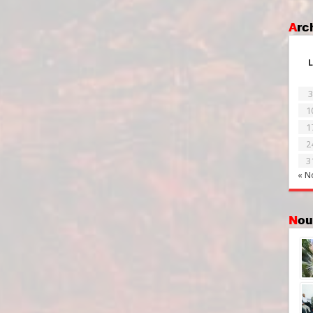
Ar
L
3
1
1
2
3
« N
No