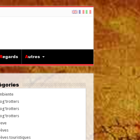
Regards
Autres
tégories
mbiente
og'trotters
og'trotters
og'trotters
reve
rèves
èves touristiques