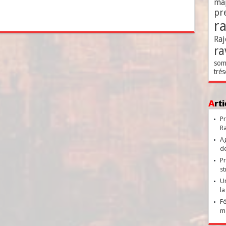
ma
pr
r
Raj
ra
som
trés
Ar
Pr
Ra
Ag
de
Pr
st
Un
la
Fé
ma