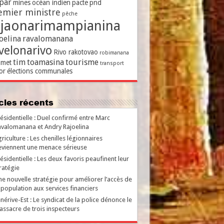
par
mines
océan indien
pacte
pnd
emier ministre
pêche
ajaonarimampianina
oelina
ravalomanana
velonarivo
Rivo rakotovao
robimanana
tim
toamasina
tourisme
met
transport
or
élections communales
ticles récents
ésidentielle : Duel confirmé entre Marc
valomanana et Andry Rajoelina
riculture : Les chenilles légionnaires
viennent une menace sérieuse
ésidentielle : Les deux favoris peaufinent leur
ratégie
e nouvelle stratégie pour améliorer l’accès de
 population aux services financiers
nérive-Est : Le syndicat de la police dénonce le
ssacre de trois inspecteurs