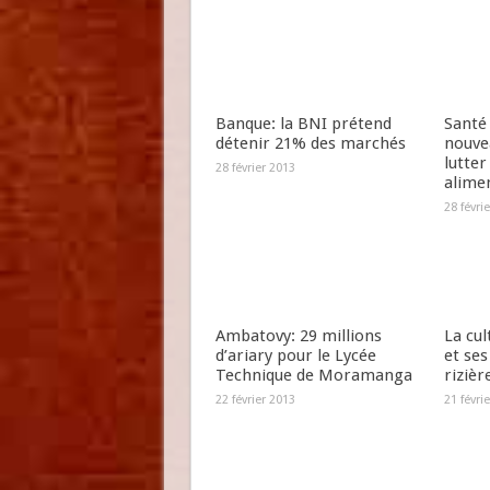
Banque: la BNI prétend
Santé
détenir 21% des marchés
nouve
lutter
28 février 2013
alime
28 févri
Ambatovy: 29 millions
La cul
d’ariary pour le Lycée
et ses
Technique de Moramanga
riziè
22 février 2013
21 févri