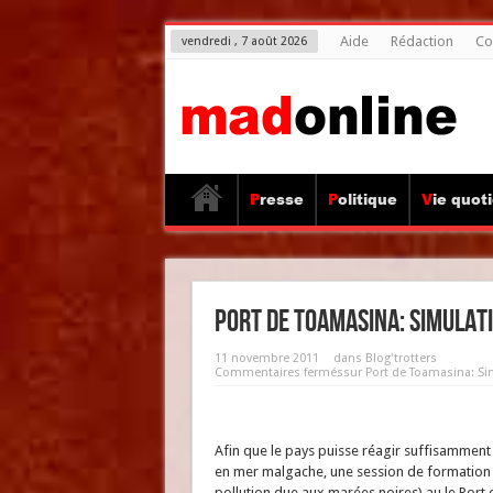
Aide
Rédaction
Co
vendredi , 7 août 2026
Presse
Politique
Vie quot
Port de Toamasina: Simulat
11 novembre 2011
dans
Blog'trotters
Commentaires fermés
sur Port de Toamasina: S
Afin que le pays puisse réagir suffisamment
en mer malgache, une session de formation a
pollution due aux marées noires) au le Port