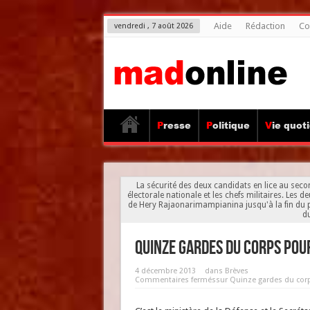
Aide
Rédaction
Co
vendredi , 7 août 2026
Presse
Politique
Vie quot
La sécurité des deux candidats en lice au seco
électorale nationale et les chefs militaires. Les 
de Hery Rajaonarimampianina jusqu'à la fin du 
du
Quinze gardes du corps pour
4 décembre 2013
dans
Brèves
Commentaires fermés
sur Quinze gardes du corps