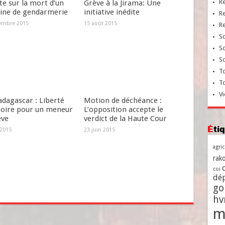
R
e sur la mort d’un
Grève à la Jirama: Une
aine de gendarmerie
initiative inédite
R
embre 2015
15 août 2015
R
So
So
So
To
T
Vi
dagascar : Liberté
Motion de déchéance :
soire pour un meneur
L’opposition accepte le
ève
verdict de la Haute Cour
Ét
 2015
23 juin 2015
agri
rako
coi
dé
go
h
m