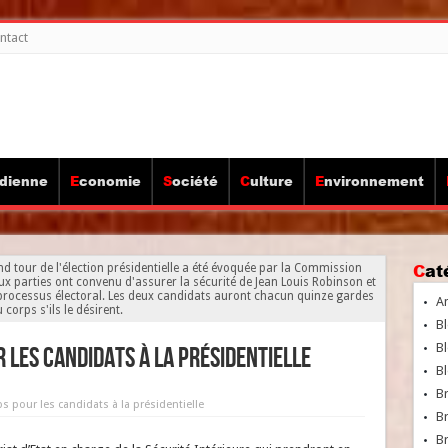
ntact
idienne
Economie
Société
Culture
Environnement
Ca
nd tour de l'élection présidentielle a été évoquée par la Commission
deux parties ont convenu d'assurer la sécurité de Jean Louis Robinson et
processus électoral. Les deux candidats auront chacun quinze gardes
A
 corps s'ils le désirent.
Bl
Bl
 les candidats à la présidentielle
Bl
B
 pour les candidats à la présidentielle
B
Br