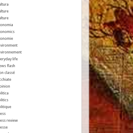
ltura
lture
lture
conomia
conomics
conomie
nvironment
nvironnement
eryday life
ews flash
n classé
chiate
pinion
litica
litics
litique
ess
ess review
resse