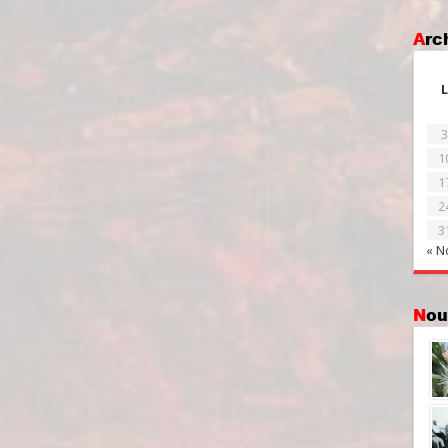
Ar
L
3
1
1
2
3
« N
No