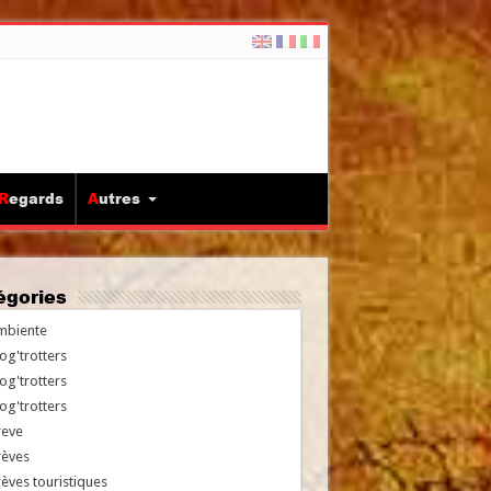
Regards
Autres
tégories
mbiente
og'trotters
og'trotters
og'trotters
reve
rèves
èves touristiques