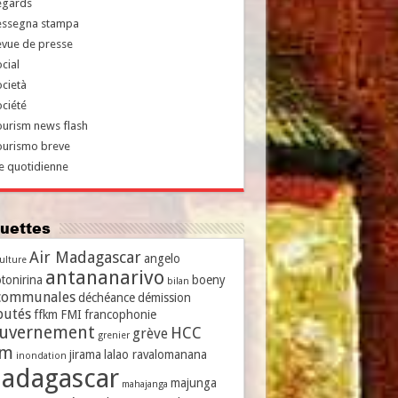
egards
essegna stampa
evue de presse
cial
cietà
ciété
urism news flash
ourismo breve
e quotidienne
iquettes
Air Madagascar
angelo
culture
antananarivo
tonirina
boeny
bilan
communales
déchéance
démission
putés
ffkm
FMI
francophonie
uvernement
HCC
grève
grenier
vm
jirama
lalao ravalomanana
inondation
adagascar
majunga
mahajanga