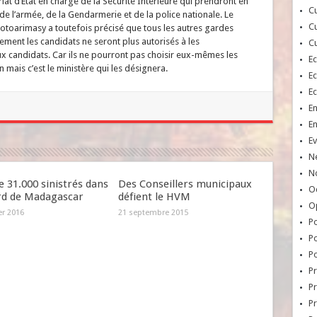
riat d’Etat en charge de la Sécurité Intérieure qui prendront en
Cu
de l’armée, de la Gendarmerie et de la police nationale. Le
Cu
kotoarimasy a toutefois précisé que tous les autres gardes
ent les candidats ne seront plus autorisés à les
Cu
 candidats. Car ils ne pourront pas choisir eux-mêmes les
E
mais c’est le ministère qui les désignera.
E
E
E
E
Ev
N
No
e 31.000 sinistrés dans
Des Conseillers municipaux
Oc
rd de Madagascar
défient le HVM
O
er 2016
21 septembre 2015
Po
Po
Po
Pr
Pr
P