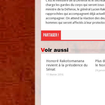
C’est le ministère de la Défense et le Secréta
charge les gardes du corps qui seront issus 
ministre de la Défense, le général Lucien Ra
rapprochées qui accompagnent déjà actuellem
accompagner. On attend la réaction des deux
hommes qui seront affectés à leur protection 
Partager !
Voir aussi
Honoré Rakotomanana
Plus d
revient à la présidence du
le No
Sénat
29 janvi
11 février 2016