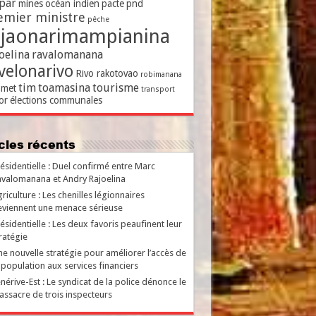
par
mines
océan indien
pacte
pnd
emier ministre
pêche
ajaonarimampianina
oelina
ravalomanana
velonarivo
Rivo rakotovao
robimanana
tim
toamasina
tourisme
met
transport
or
élections communales
ticles récents
ésidentielle : Duel confirmé entre Marc
valomanana et Andry Rajoelina
riculture : Les chenilles légionnaires
viennent une menace sérieuse
ésidentielle : Les deux favoris peaufinent leur
ratégie
e nouvelle stratégie pour améliorer l’accès de
 population aux services financiers
nérive-Est : Le syndicat de la police dénonce le
ssacre de trois inspecteurs