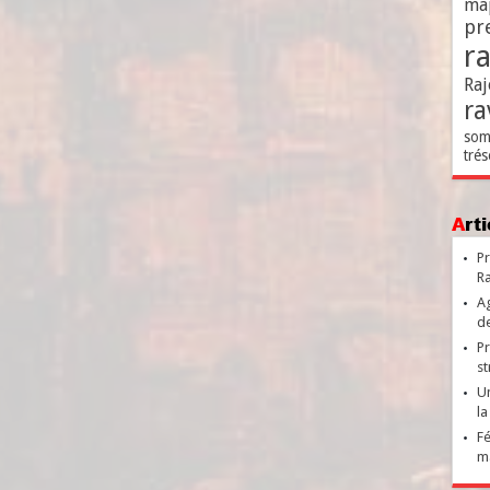
ma
pr
r
Raj
ra
som
trés
Ar
Pr
Ra
Ag
de
Pr
st
Un
la
Fé
ma