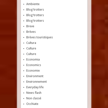
Ambiente
Blog'trotters
Blog'trotters
Blog'trotters
Breve
Brèves
Brèves touristiques
Cultura
Culture
Culture
Economia
Economics
Economie
Environment
Environnement
Everyday life
News flash
Non classé
Occhiate