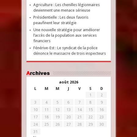
Agriculture : Les chenilles légionnaires
deviennent une menace sérieuse
Présidentielle : Les deux favoris
peaufinent leur stratégie
Une nouvelle stratégie pour améliorer
l’accès de la population aux services
financiers
Fénérive-Est : Le syndicat de la police
dénonce le massacre de trois inspecteurs
Archives
août 2026
L
M
M
J
V
S
D
1
2
3
4
5
6
7
8
9
10
11
12
13
14
15
16
17
18
19
20
21
22
23
24
25
26
27
28
29
30
31