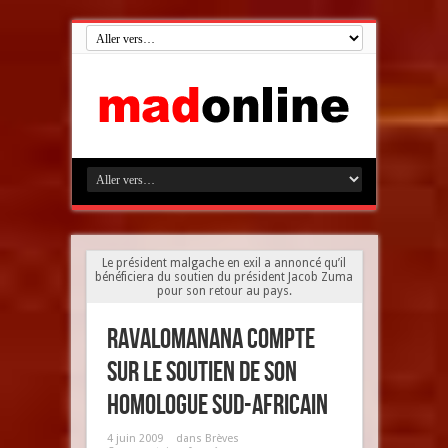
Le président malgache en exil a annoncé qu’il
bénéficiera du soutien du président Jacob Zuma
pour son retour au pays.
Ravalomanana compte
sur le soutien de son
homologue sud-africain
4 juin 2009
dans
Brèves