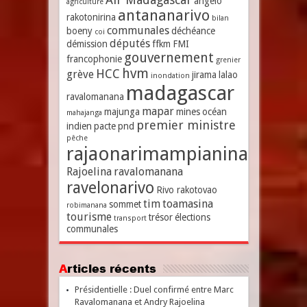
angelo
agriculture
antananarivo
rakotonirina
bilan
communales
boeny
déchéance
coi
députés
démission
ffkm
FMI
gouvernement
francophonie
grenier
hvm
HCC
grève
jirama
lalao
inondation
madagascar
ravalomanana
mapar
majunga
mines
océan
mahajanga
premier ministre
indien
pacte
pnd
pêche
rajaonarimampianina
Rajoelina
ravalomanana
ravelonarivo
Rivo rakotovao
tim
toamasina
sommet
robimanana
tourisme
trésor
élections
transport
communales
Articles récents
Présidentielle : Duel confirmé entre Marc
Ravalomanana et Andry Rajoelina