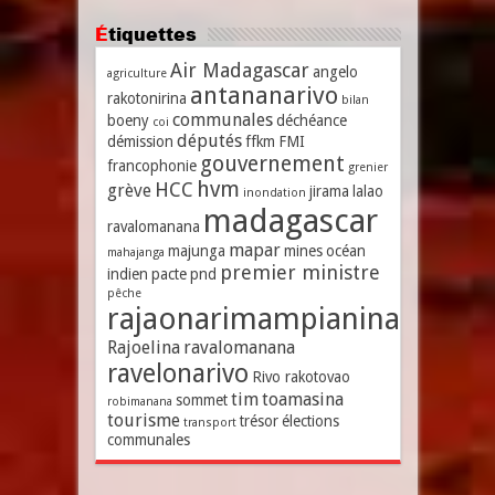
Étiquettes
Air Madagascar
angelo
agriculture
antananarivo
rakotonirina
bilan
communales
boeny
déchéance
coi
députés
démission
ffkm
FMI
gouvernement
francophonie
grenier
hvm
HCC
grève
jirama
lalao
inondation
madagascar
ravalomanana
mapar
majunga
mines
océan
mahajanga
premier ministre
indien
pacte
pnd
pêche
rajaonarimampianina
Rajoelina
ravalomanana
ravelonarivo
Rivo rakotovao
tim
toamasina
sommet
robimanana
tourisme
trésor
élections
transport
communales