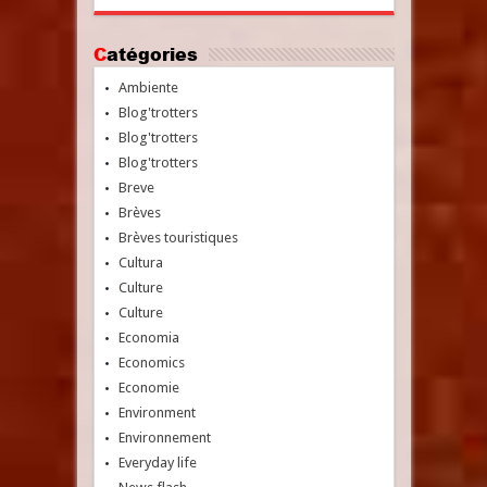
Catégories
Ambiente
Blog'trotters
Blog'trotters
Blog'trotters
Breve
Brèves
Brèves touristiques
Cultura
Culture
Culture
Economia
Economics
Economie
Environment
Environnement
Everyday life