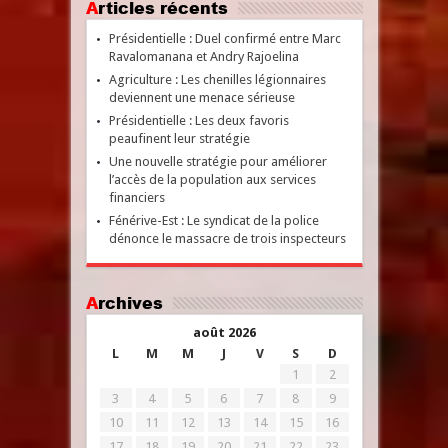
Articles récents
Présidentielle : Duel confirmé entre Marc
Ravalomanana et Andry Rajoelina
Agriculture : Les chenilles légionnaires
deviennent une menace sérieuse
Présidentielle : Les deux favoris
peaufinent leur stratégie
Une nouvelle stratégie pour améliorer
l’accès de la population aux services
financiers
Fénérive-Est : Le syndicat de la police
dénonce le massacre de trois inspecteurs
Archives
août 2026
L
M
M
J
V
S
D
1
2
3
4
5
6
7
8
9
10
11
12
13
14
15
16
17
18
19
20
21
22
23