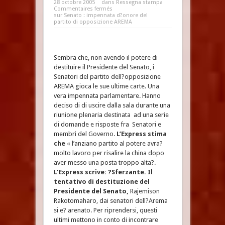
28 octobre 2005
dans
Ressegna stampa
Commentaires fermés
sur Senato : impennata d?onore del
partito di opposizione AREMA
Sembra che, non avendo il potere di
destituire il Presidente del Senato, i
Senatori del partito dell?opposizione
AREMA gioca le sue ultime carte. Una
vera impennata parlamentare. Hanno
deciso di di uscire dalla sala durante una
riunione plenaria destinata ad una serie
di domande e risposte fra Senatori e
membri del Governo.
L’Express
stima
che
« l’anziano partito al potere avra?
molto lavoro per risalire la china dopo
aver messo una posta troppo alta?.
L’Express
scrive: ?Sferzante. Il
tentativo di destituzione del
Presidente del Senato,
Rajemison
Rakotomaharo, dai senatori dell?Arema
si e? arenato. Per riprendersi, questi
ultimi mettono in conto di incontrare