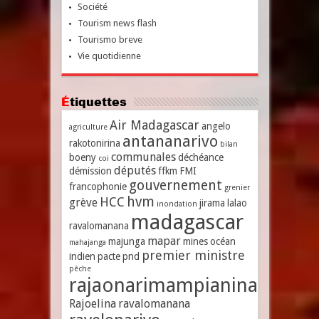
Société
Tourism news flash
Tourismo breve
Vie quotidienne
Étiquettes
Air Madagascar
angelo
agriculture
antananarivo
rakotonirina
bilan
communales
boeny
déchéance
coi
députés
démission
ffkm
FMI
gouvernement
francophonie
grenier
hvm
HCC
grève
jirama
lalao
inondation
madagascar
ravalomanana
mapar
majunga
mines
océan
mahajanga
premier ministre
indien
pacte
pnd
pêche
rajaonarimampianina
Rajoelina
ravalomanana