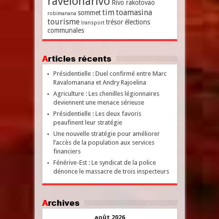
ravelonarivo
Rivo rakotovao
tim
toamasina
sommet
robimanana
tourisme
trésor
élections
transport
communales
Articles récents
Présidentielle : Duel confirmé entre Marc
Ravalomanana et Andry Rajoelina
Agriculture : Les chenilles légionnaires
deviennent une menace sérieuse
Présidentielle : Les deux favoris
peaufinent leur stratégie
Une nouvelle stratégie pour améliorer
l’accès de la population aux services
financiers
Fénérive-Est : Le syndicat de la police
dénonce le massacre de trois inspecteurs
Archives
août 2026