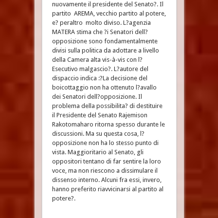
nuovamente il presidente del Senato?. Il
partito AREMA, vecchio partito al potere,
e? peraltro molto diviso. L?agenzia
MATERA stima che ?i Senatori dell?
opposizione sono fondamentalmente
divisi sulla politica da adottare a livello
della Camera alta vis-à-vis con l?
Esecutivo malgascio?. L?autore del
dispaccio indica :?La decisione del
boicottaggio non ha ottenuto l?avallo
dei Senatori dell?opposizione. Il
problema della possibilita? di destituire
il Presidente del Senato Rajemison
Rakotomaharo ritorna spesso durante le
discussioni. Ma su questa cosa, l?
opposizione non ha lo stesso punto di
vista. Maggioritario al Senato, gli
oppositori tentano di far sentire la loro
voce, ma non riescono a dissimulare il
dissenso interno. Alcuni fra essi, invero,
hanno preferito riavvicinarsi al partito al
potere?.