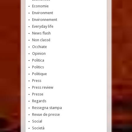
Economie
Environment
Environnement
Everyday life
News flash
Non classé
Occhiate
Opinion
Politica
Politics
Politique
Press
Press review
Presse
Regards
Ressegna stampa
Revue de presse
Social
Società