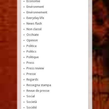
Economie
Environment
Environnement
Everyday life
News flash
Non classé
Occhiate
Opinion
Politica
Politics
Politique
Press
Press review
Presse
Regards
Ressegna stampa
Revue de presse
Social
Società
Société