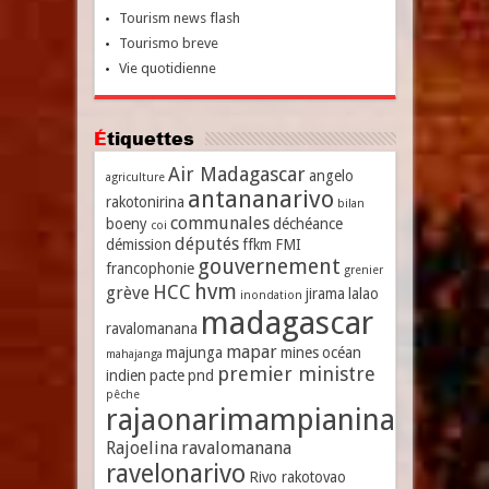
Tourism news flash
Tourismo breve
Vie quotidienne
Étiquettes
Air Madagascar
angelo
agriculture
antananarivo
rakotonirina
bilan
communales
boeny
déchéance
coi
députés
démission
ffkm
FMI
gouvernement
francophonie
grenier
hvm
HCC
grève
jirama
lalao
inondation
madagascar
ravalomanana
mapar
majunga
mines
océan
mahajanga
premier ministre
indien
pacte
pnd
pêche
rajaonarimampianina
Rajoelina
ravalomanana
ravelonarivo
Rivo rakotovao