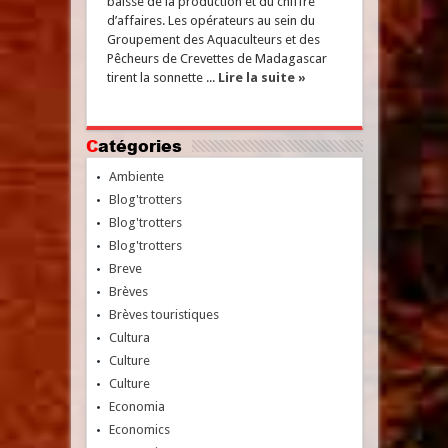
baisse de la production et du chiffre
d’affaires. Les opérateurs au sein du
Groupement des Aquaculteurs et des
Pêcheurs de Crevettes de Madagascar
tirent la sonnette ...
Lire la suite »
Catégories
Ambiente
Blog'trotters
Blog'trotters
Blog'trotters
Breve
Brèves
Brèves touristiques
Cultura
Culture
Culture
Economia
Economics