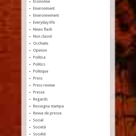
Economie
Environment
Environnement
Everyday life
News flash
Non classé
Occhiate
Opinion
Politica
Politics
Politique
Press
Press review
Presse
Regards
Ressegna stampa
Revue de presse
Social
Società
Société