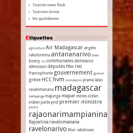
Tourism news flash
Tourismo breve
Vie quotidienne
Étiquettes
Air Madagascar
angelo
agriculture
antananarivo
rakotonirina
bilan
communales
boeny
déchéance
coi
députés
démission
ffkm
FMI
gouvernement
francophonie
grenier
hvm
HCC
grève
jirama
lalao
inondation
madagascar
ravalomanana
mapar
majunga
mines
océan
mahajanga
premier ministre
indien
pacte
pnd
pêche
rajaonarimampianina
Rajoelina
ravalomanana
ravelonarivo
Rivo rakotovao