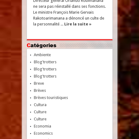
Directeur général Orlando Robimanana
ne sera pas réinstallé dans ses fonctions.
Le ministre François Marie Gervais
Rakotoarimanana a dénoncé un culte de
la personnalité ...
Lire la suite »
Catégories
Ambiente
Blog'trotters
Blog'trotters
Blog'trotters
Breve
Brèves
Brèves touristiques
Cultura
Culture
Culture
Economia
Economics