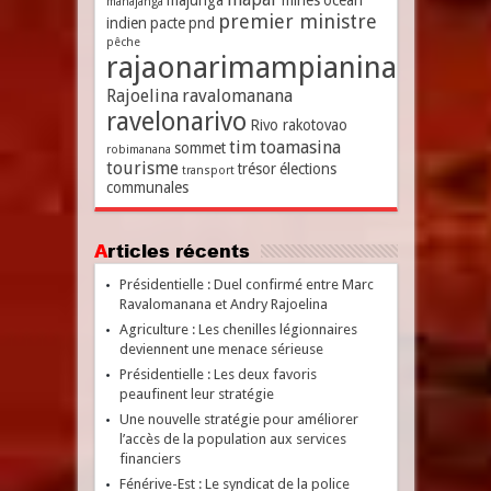
majunga
mines
océan
mahajanga
premier ministre
indien
pacte
pnd
pêche
rajaonarimampianina
Rajoelina
ravalomanana
ravelonarivo
Rivo rakotovao
tim
toamasina
sommet
robimanana
tourisme
trésor
élections
transport
communales
Articles récents
Présidentielle : Duel confirmé entre Marc
Ravalomanana et Andry Rajoelina
Agriculture : Les chenilles légionnaires
deviennent une menace sérieuse
Présidentielle : Les deux favoris
peaufinent leur stratégie
Une nouvelle stratégie pour améliorer
l’accès de la population aux services
financiers
Fénérive-Est : Le syndicat de la police