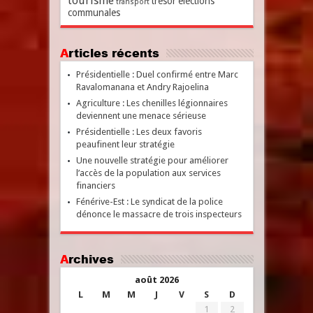
tourisme
trésor
élections
transport
communales
Articles récents
Présidentielle : Duel confirmé entre Marc
Ravalomanana et Andry Rajoelina
Agriculture : Les chenilles légionnaires
deviennent une menace sérieuse
Présidentielle : Les deux favoris
peaufinent leur stratégie
Une nouvelle stratégie pour améliorer
l’accès de la population aux services
financiers
Fénérive-Est : Le syndicat de la police
dénonce le massacre de trois inspecteurs
Archives
août 2026
L
M
M
J
V
S
D
1
2