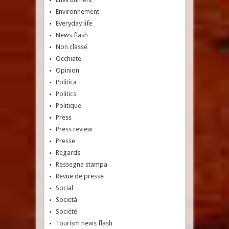
Environnement
Everyday life
News flash
Non classé
Occhiate
Opinion
Politica
Politics
Politique
Press
Press review
Presse
Regards
Ressegna stampa
Revue de presse
Social
Società
Société
Tourism news flash