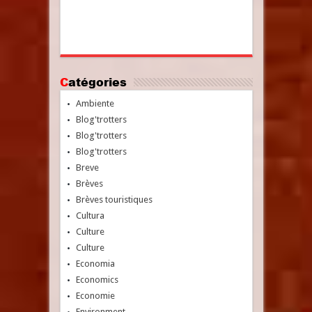
Catégories
Ambiente
Blog'trotters
Blog'trotters
Blog'trotters
Breve
Brèves
Brèves touristiques
Cultura
Culture
Culture
Economia
Economics
Economie
Environment