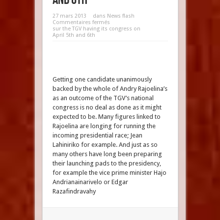
27 mars 2013
dans
News flash
Commentaires fermés
sur the TGV having its congress on
April 5th and 6th
Getting one candidate unanimously
backed by the whole of Andry Rajoelina’s
as an outcome of the TGV’s national
congress is no deal as done as it might
expected to be. Many figures linked to
Rajoelina are longing for running the
incoming presidential race; Jean
Lahiniriko for example. And just as so
many others have long been preparing
their launching pads to the presidency,
for example the vice prime minister Hajo
Andrianainarivelo or Edgar
Razafindravahy