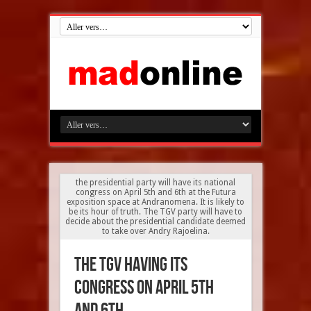
the presidential party will have its national
congress on April 5th and 6th at the Futura
exposition space at Andranomena. It is likely to
be its hour of truth. The TGV party will have to
decide about the presidential candidate deemed
to take over Andry Rajoelina.
the TGV having its
congress on April 5th
and 6th