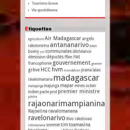
Tourismo breve
Vie quotidienne
Étiquettes
Air Madagascar
angelo
agriculture
antananarivo
rakotonirina
bilan
communales
boeny
déchéance
coi
députés
démission
ffkm
FMI
gouvernement
francophonie
grenier
hvm
HCC
grève
jirama
lalao
inondation
madagascar
ravalomanana
mapar
majunga
mines
océan
mahajanga
premier ministre
indien
pacte
pnd
pêche
rajaonarimampianina
Rajoelina
ravalomanana
ravelonarivo
Rivo rakotovao
tim
toamasina
sommet
robimanana