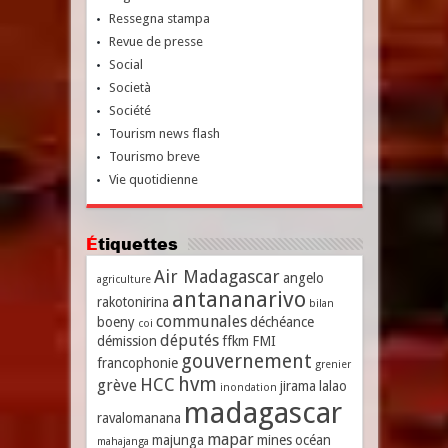
Ressegna stampa
Revue de presse
Social
Società
Société
Tourism news flash
Tourismo breve
Vie quotidienne
Étiquettes
Air Madagascar
angelo
agriculture
antananarivo
rakotonirina
bilan
communales
boeny
déchéance
coi
députés
démission
ffkm
FMI
gouvernement
francophonie
grenier
hvm
HCC
grève
jirama
lalao
inondation
madagascar
ravalomanana
mapar
majunga
mines
océan
mahajanga