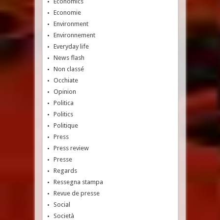
Economics
Economie
Environment
Environnement
Everyday life
News flash
Non classé
Occhiate
Opinion
Politica
Politics
Politique
Press
Press review
Presse
Regards
Ressegna stampa
Revue de presse
Social
Società