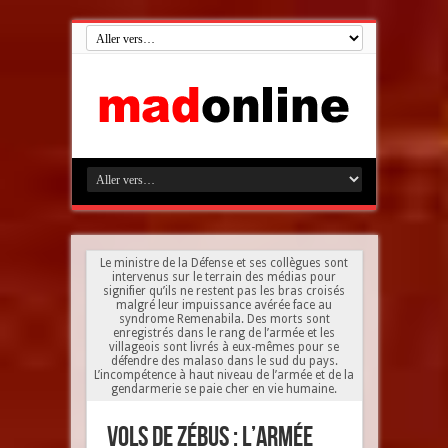
Le ministre de la Défense et ses collègues sont
intervenus sur le terrain des médias pour
signifier qu’ils ne restent pas les bras croisés
malgré leur impuissance avérée face au
syndrome Remenabila. Des morts sont
enregistrés dans le rang de l’armée et les
villageois sont livrés à eux-mêmes pour se
défendre des malaso dans le sud du pays.
L’incompétence à haut niveau de l’armée et de la
gendarmerie se paie cher en vie humaine.
Vols de zébus : l’armée