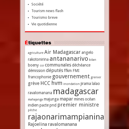
Société
Tourism news flash
Tourismo breve
Vie quotidienne
Étiquettes
Air Madagascar
angelo
agriculture
antananarivo
rakotonirina
bilan
communales
boeny
déchéance
coi
députés
démission
ffkm
FMI
gouvernement
francophonie
grenier
hvm
HCC
grève
jirama
lalao
inondation
madagascar
ravalomanana
mapar
majunga
mines
océan
mahajanga
premier ministre
indien
pacte
pnd
pêche
rajaonarimampianina
Rajoelina
ravalomanana