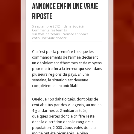
annonce enfin une vraie
riposte
5 septembre 2012
dans
Société
Commentaires fermés
sur Vols de zébus : l’armée annonce
enfin une vraie riposte
Ce n’est pas la première fois que les
commandements de l’armée déclarent
un déploiement d’hommes et de moyens
pour mettre fin à la terreur qui sévit dans
plusieurs régions du pays. En une
semaine, la situation est devenue
complètement incontrôlable.
Quelque 150 dahalo tués, dont plus de
cent abattus par des villageois, au moins
4 gendarmes et 2 militaires tués,
quelques pertes dont le chiffre reste
dans la discrétion dans le rang de la
population, 2 000 zébus volés dont la
moitié ont été récupérés, le bilan