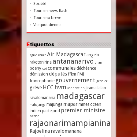
Société
Tourism news flash
Tourismo breve
Vie quotidienne
Étiquettes
Air Madagascar
angelo
agriculture
antananarivo
rakotonirina
bilan
communales
boeny
déchéance
coi
députés
démission
ffkm
FMI
gouvernement
francophonie
grenier
hvm
HCC
grève
jirama
lalao
inondation
madagascar
ravalomanana
mapar
majunga
mines
océan
mahajanga
premier ministre
indien
pacte
pnd
pêche
rajaonarimampianina
Rajoelina
ravalomanana