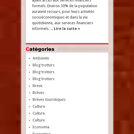
ayant accès aux services financiers
formels. Environ 30% de la population
auraient recours, pour leurs activités
socioéconomiques et dans la vie
quotidienne, aux services financiers
informels. ...
Lire la suite »
Catégories
Ambiente
Blog'trotters
Blog'trotters
Blog'trotters
Breve
Brèves
Brèves touristiques
Cultura
Culture
Culture
Economia
Economics