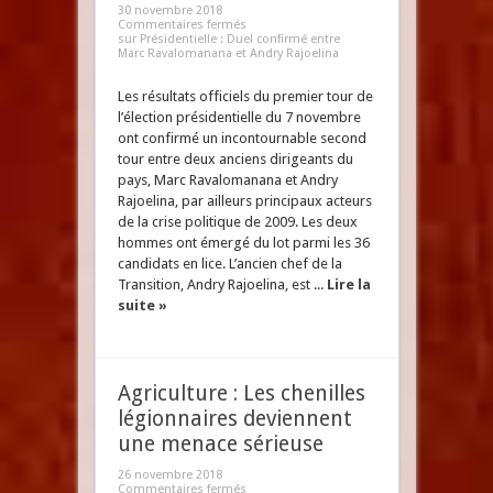
30 novembre 2018
Commentaires fermés
sur Présidentielle : Duel confirmé entre
Marc Ravalomanana et Andry Rajoelina
Les résultats officiels du premier tour de
l’élection présidentielle du 7 novembre
ont confirmé un incontournable second
tour entre deux anciens dirigeants du
pays, Marc Ravalomanana et Andry
Rajoelina, par ailleurs principaux acteurs
de la crise politique de 2009. Les deux
hommes ont émergé du lot parmi les 36
candidats en lice. L’ancien chef de la
Transition, Andry Rajoelina, est ...
Lire la
suite »
Agriculture : Les chenilles
légionnaires deviennent
une menace sérieuse
26 novembre 2018
Commentaires fermés