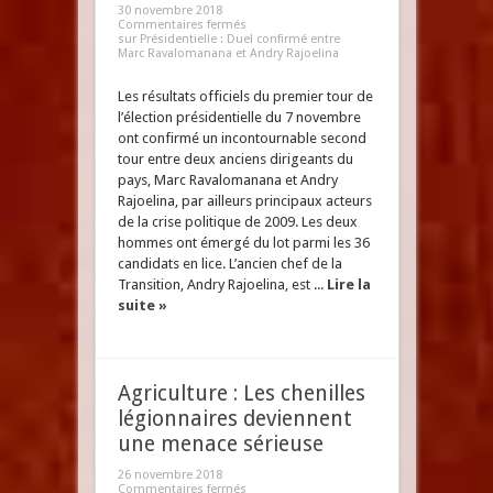
30 novembre 2018
Commentaires fermés
sur Présidentielle : Duel confirmé entre
Marc Ravalomanana et Andry Rajoelina
Les résultats officiels du premier tour de
l’élection présidentielle du 7 novembre
ont confirmé un incontournable second
tour entre deux anciens dirigeants du
pays, Marc Ravalomanana et Andry
Rajoelina, par ailleurs principaux acteurs
de la crise politique de 2009. Les deux
hommes ont émergé du lot parmi les 36
candidats en lice. L’ancien chef de la
Transition, Andry Rajoelina, est ...
Lire la
suite »
Agriculture : Les chenilles
légionnaires deviennent
une menace sérieuse
26 novembre 2018
Commentaires fermés