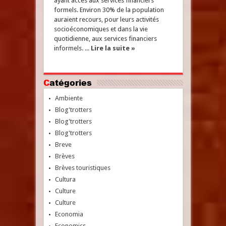
ayant accès aux services financiers
formels. Environ 30% de la population
auraient recours, pour leurs activités
socioéconomiques et dans la vie
quotidienne, aux services financiers
informels. ...
Lire la suite »
Catégories
Ambiente
Blog'trotters
Blog'trotters
Blog'trotters
Breve
Brèves
Brèves touristiques
Cultura
Culture
Culture
Economia
Economics