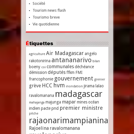
Société
Tourism news flash
Tourismo breve
Vie quotidienne
Étiquettes
Air Madagascar
angelo
agriculture
antananarivo
rakotonirina
bilan
communales
boeny
déchéance
coi
députés
démission
ffkm
FMI
gouvernement
francophonie
grenier
hvm
HCC
grève
jirama
lalao
inondation
madagascar
ravalomanana
mapar
majunga
mines
océan
mahajanga
premier ministre
indien
pacte
pnd
pêche
rajaonarimampianina
Rajoelina
ravalomanana