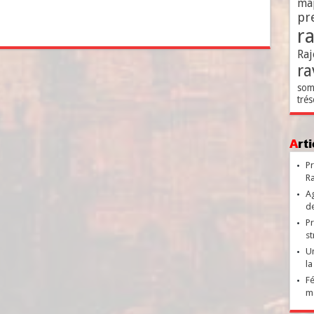
ma
pr
r
Raj
ra
som
trés
Ar
Pr
Ra
Ag
de
Pr
st
Un
la
Fé
ma