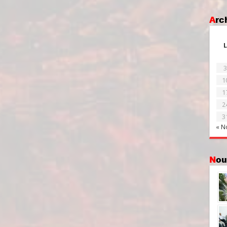
Ar
L
3
1
1
2
3
« N
No