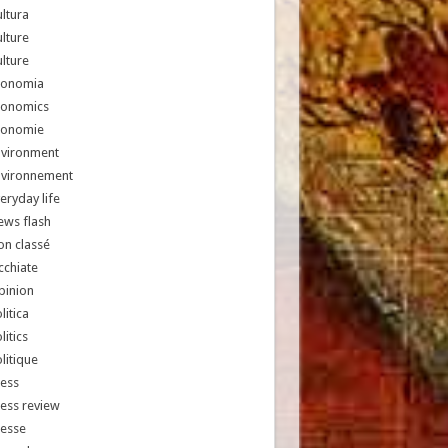
ltura
lture
lture
conomia
conomics
conomie
nvironment
nvironnement
eryday life
ews flash
n classé
chiate
pinion
litica
litics
litique
ess
ess review
resse