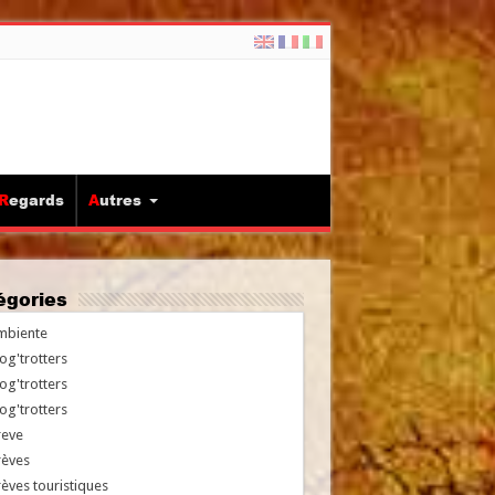
Regards
Autres
tégories
mbiente
og'trotters
og'trotters
og'trotters
reve
rèves
èves touristiques