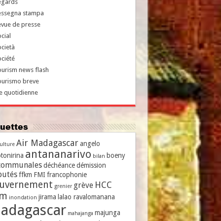
egards
essegna stampa
evue de presse
cial
cietà
ciété
urism news flash
ourismo breve
e quotidienne
iquettes
Air Madagascar
angelo
culture
antananarivo
tonirina
boeny
bilan
communales
déchéance
démission
putés
ffkm
FMI
francophonie
uvernement
HCC
grève
grenier
vm
jirama
lalao ravalomanana
inondation
adagascar
majunga
mahajanga