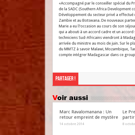
«Accompagné par le conseiller spécial du P
de la SADC (Southern Africa Development com
Développement du secteur privé a effectué 
Zambie et au Botswana. De nouveaux parten
Marie a eu l?occasion au cours de son séjou
qui a abouti à un accord cadre et un accord se
techniciens Sud-Africains viendront à Madaga
arrivée du ministre au mois de juin. Sur le p
du MMTZ à savoir Malawi, Mozambique, Tanz
compte intégrer Madagascar dans ce group
Partager !
Voir aussi
Marc Ravalomanana : Un
Le Pr
retour empreint de mystère
partir
14 octobre 2014
8 octob