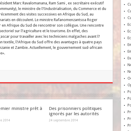
résident Marc Ravalomanana, Ram Sami , ex secrétaire exécutif
Cu
munity), le ministre de l?Industrialisation, du Commerce et du
Cu
récemment des visites successives en Afrique du Sud, au
Cu
ariats en découlent. Le ministre Rafanomenzantsoa Roger
E
r en Afrique du Sud de rencontrer son collègue. Une rencontre
ctoriel sur l?agriculture et le tourisme. En effet, des
E
scar pour travailler avec les techniciens malgaches avant l?
E
lan textile, l?Afrique du Sud offre des avantages à quatre pays
E
anie et Zambie. Actuellement, le gouvernement sud-africain
E
e».
Ev
N
No
Oc
O
Po
Po
Po
emier ministre prêt à
Des prisonniers politiques
Pr
ignorés par les autorités
Pr
re 2014
24 septembre 2014
P