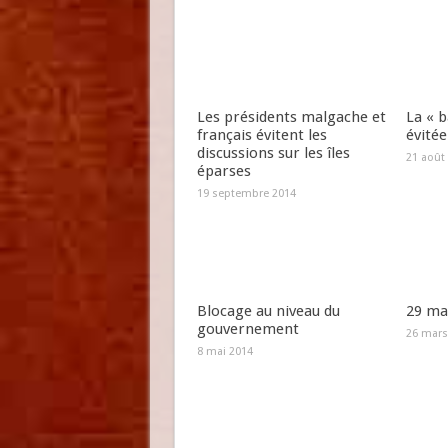
Les présidents malgache et
La « b
français évitent les
évitée
discussions sur les îles
21 août
éparses
19 septembre 2014
Blocage au niveau du
29 mar
gouvernement
26 mars
8 mai 2014