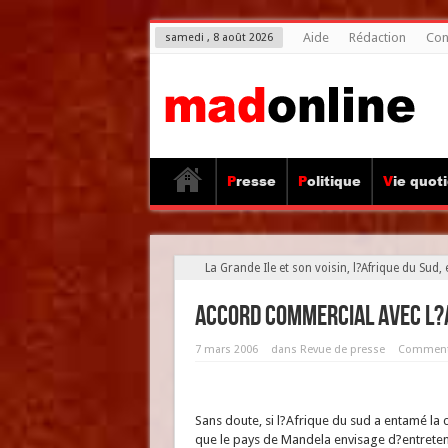
Aide
Rédaction
Con
samedi , 8 août 2026
Presse
Politique
Vie quot
La Grande Ile et son voisin, l?Afrique du Sud
Accord commercial avec l?A
7 mars 2006
dans
Revue de presse
Commenta
Sans doute, si l?Afrique du sud a entamé la
que le pays de Mandela envisage d?entreten