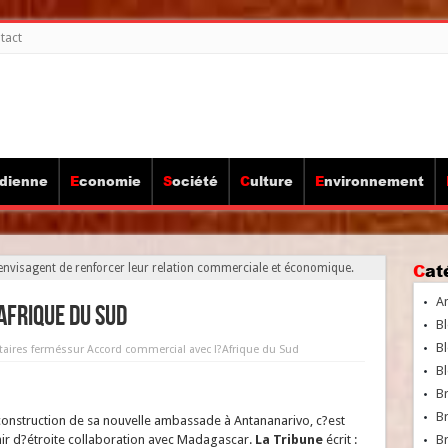
tact
idienne
Economie
Société
Culture
Environnement
Ca
, envisagent de renforcer leur relation commerciale et économique.
A
frique du Sud
Bl
Bl
ires fermés
sur Accord commercial avec l?Afrique du Sud
Bl
B
B
 construction de sa nouvelle ambassade à Antananarivo, c?est
ir d?étroite collaboration avec Madagascar.
La Tribune
écrit :
Br