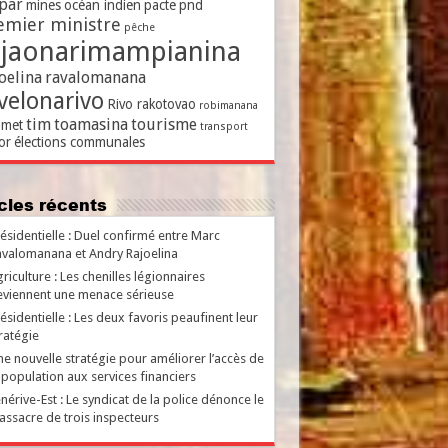
par
mines
océan indien
pacte
pnd
emier ministre
pêche
ajaonarimampianina
oelina
ravalomanana
velonarivo
Rivo rakotovao
robimanana
tim
toamasina
tourisme
met
transport
or
élections communales
ticles récents
ésidentielle : Duel confirmé entre Marc
valomanana et Andry Rajoelina
riculture : Les chenilles légionnaires
viennent une menace sérieuse
ésidentielle : Les deux favoris peaufinent leur
ratégie
e nouvelle stratégie pour améliorer l’accès de
 population aux services financiers
nérive-Est : Le syndicat de la police dénonce le
ssacre de trois inspecteurs