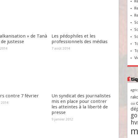
R
R
R
So
So
alkanisation » de Tanà
Les pédophiles et les
So
 de justesse
professionnels des médias
To
 2014
7 août 2014
T
Vi
Ét
agri
s contre 7 février
Un syndicat des journalistes
rako
mis en place pour contrer
 2014
coi
les atteintes à la liberté de
dé
presse
go
9 janvier 2012
h
m