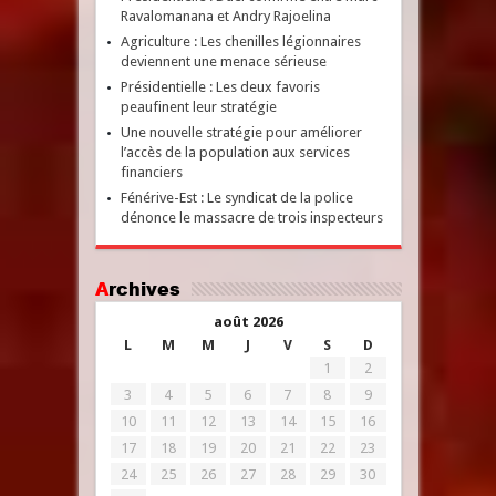
Ravalomanana et Andry Rajoelina
Agriculture : Les chenilles légionnaires
deviennent une menace sérieuse
Présidentielle : Les deux favoris
peaufinent leur stratégie
Une nouvelle stratégie pour améliorer
l’accès de la population aux services
financiers
Fénérive-Est : Le syndicat de la police
dénonce le massacre de trois inspecteurs
Archives
août 2026
L
M
M
J
V
S
D
1
2
3
4
5
6
7
8
9
10
11
12
13
14
15
16
17
18
19
20
21
22
23
24
25
26
27
28
29
30