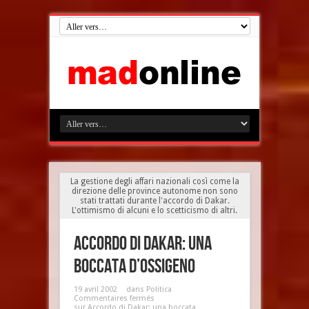
La gestione degli affari nazionali così come la
direzione delle province autonome non sono
stati trattati durante l'accordo di Dakar.
L'ottimismo di alcuni e lo scetticismo di altri.
Accordo di Dakar: una
boccata d’ossigeno
19 avril 2002
dans
Politica
Commentaires fermés
sur Accordo di Dakar: una boccata