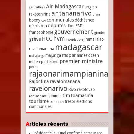
Air Madagascar
angelo
agriculture
antananarivo
rakotonirina
bilan
communales
boeny
déchéance
coi
députés
démission
ffkm
FMI
gouvernement
francophonie
grenier
hvm
HCC
grève
jirama
lalao
inondation
madagascar
ravalomanana
mapar
majunga
mines
océan
mahajanga
premier ministre
indien
pacte
pnd
pêche
rajaonarimampianina
Rajoelina
ravalomanana
ravelonarivo
Rivo rakotovao
tim
toamasina
sommet
robimanana
tourisme
trésor
élections
transport
communales
Articles récents
Présidentielle : Duel confirmé entre Marc