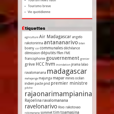
Tourism news flash
Tourismo breve
Vie quotidienne
Étiquettes
Air Madagascar
angelo
agriculture
antananarivo
rakotonirina
bilan
communales
boeny
déchéance
coi
députés
démission
ffkm
FMI
gouvernement
francophonie
grenier
hvm
HCC
grève
jirama
lalao
inondation
madagascar
ravalomanana
mapar
majunga
mines
océan
mahajanga
premier ministre
indien
pacte
pnd
pêche
rajaonarimampianina
Rajoelina
ravalomanana
ravelonarivo
Rivo rakotovao
tim
toamasina
sommet
robimanana