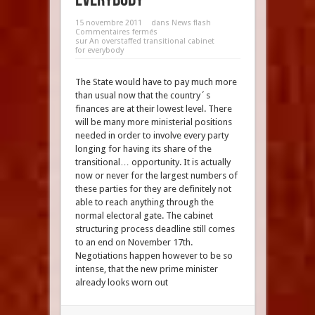
15 novembre 2011
dans
News flash
Commentaires fermés
sur An overstaffed transitional cabinet
for everybody
The State would have to pay much more
than usual now that the country´s
finances are at their lowest level. There
will be many more ministerial positions
needed in order to involve every party
longing for having its share of the
transitional… opportunity. It is actually
now or never for the largest numbers of
these parties for they are definitely not
able to reach anything through the
normal electoral gate. The cabinet
structuring process deadline still comes
to an end on November 17th.
Negotiations happen however to be so
intense, that the new prime minister
already looks worn out