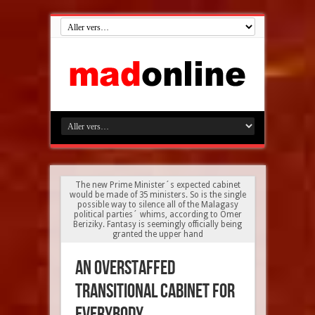
The new Prime Minister´s expected cabinet
would be made of 35 ministers. So is the single
possible way to silence all of the Malagasy
political parties´ whims, according to Omer
Beriziky. Fantasy is seemingly officially being
granted the upper hand
An overstaffed
transitional cabinet for
everybody