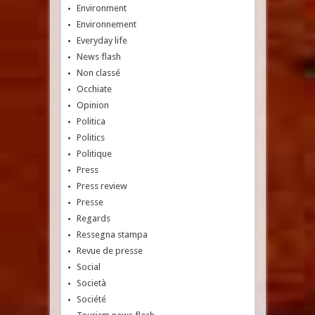
Environment
Environnement
Everyday life
News flash
Non classé
Occhiate
Opinion
Politica
Politics
Politique
Press
Press review
Presse
Regards
Ressegna stampa
Revue de presse
Social
Società
Société