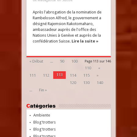
de Madagascar en Suisse
Après l'abrogation de la nomination de
Rambeloson Alfred, le gouvernement a
désigné Rajemsion Rakotomaharo,
ambassadeur auprès de l'office des
Nations Unies à Genève et auprès de la
confédération Suisse.
Lire la suite »
« Début
...
90
100
Page 113 sur 146
110
«
113
111
112
114
115
»
120
130
140
...
Fin »
Catégories
Ambiente
Blog'trotters
Blog'trotters
Blog'trotters