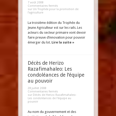
7 août 2008
Commentaires fermés
sur Un Trophée pour la promotion de
l’agriculture
La troisième édition du Trophée du
Jeune Agriculteur est sur les rails. Les
acteurs du secteur primaire vont devoir
faire preuve d’innovation pour pouvoir
émerger du lot.
Lire la suite »
Décès de Herizo
Razafimahaleo: Les
condoléances de l’équipe
au pouvoir
28 juillet 2008
Commentaires fermés
sur Décès de Herizo Razafimahaleo:
Les condoléances de l’équipe au
pouvoir
Au nom du gouvernement et des