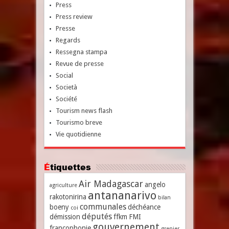
Press
Press review
Presse
Regards
Ressegna stampa
Revue de presse
Social
Società
Société
Tourism news flash
Tourismo breve
Vie quotidienne
Étiquettes
Air Madagascar
angelo
agriculture
antananarivo
rakotonirina
bilan
communales
boeny
déchéance
coi
députés
démission
ffkm
FMI
gouvernement
francophonie
grenier