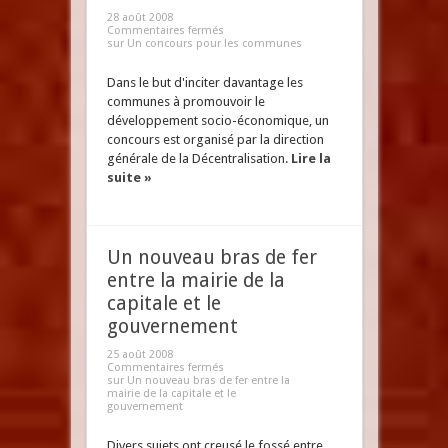
28 août 2008
Commentaires fermés
sur Un concours pour les communes
Dans le but d'inciter davantage les
communes à promouvoir le
développement socio-économique, un
concours est organisé par la direction
générale de la Décentralisation.
Lire la
suite »
Un nouveau bras de fer
entre la mairie de la
capitale et le
gouvernement
25 août 2008
Commentaires fermés
sur Un nouveau bras de fer entre la
mairie de la capitale et le
gouvernement
Divers sujets ont creusé le fossé entre