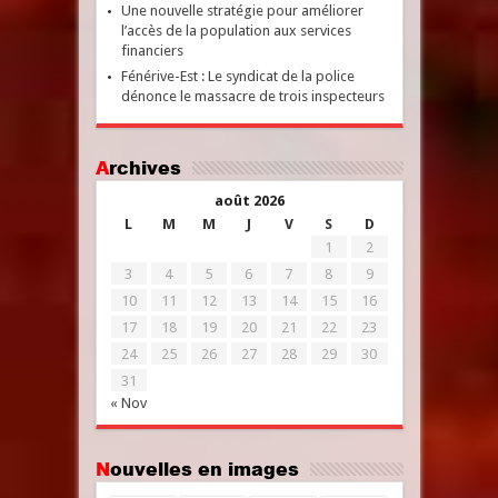
Une nouvelle stratégie pour améliorer
l’accès de la population aux services
financiers
Fénérive-Est : Le syndicat de la police
dénonce le massacre de trois inspecteurs
Archives
août 2026
L
M
M
J
V
S
D
1
2
3
4
5
6
7
8
9
10
11
12
13
14
15
16
17
18
19
20
21
22
23
24
25
26
27
28
29
30
31
« Nov
Nouvelles en images