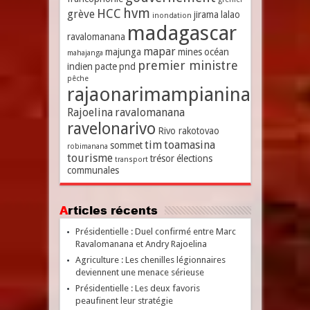
hvm
HCC
grève
jirama
lalao
inondation
madagascar
ravalomanana
mapar
majunga
mines
océan
mahajanga
premier ministre
indien
pacte
pnd
pêche
rajaonarimampianina
Rajoelina
ravalomanana
ravelonarivo
Rivo rakotovao
tim
toamasina
sommet
robimanana
tourisme
trésor
élections
transport
communales
Articles récents
Présidentielle : Duel confirmé entre Marc
Ravalomanana et Andry Rajoelina
Agriculture : Les chenilles légionnaires
deviennent une menace sérieuse
Présidentielle : Les deux favoris
peaufinent leur stratégie