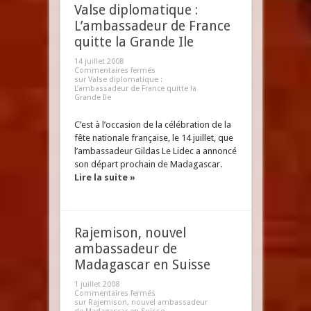
Valse diplomatique :
L’ambassadeur de France
quitte la Grande Ile
14 juillet 2008
Commentaires fermés
sur Valse diplomatique :
L’ambassadeur de France quitte la
Grande Ile
C’est à l’occasion de la célébration de la
fête nationale française, le 14 juillet, que
l’ambassadeur Gildas Le Lidec a annoncé
son départ prochain de Madagascar.
Lire la suite »
Rajemison, nouvel
ambassadeur de
Madagascar en Suisse
1 juillet 2008
Commentaires fermés
sur Rajemison, nouvel ambassadeur