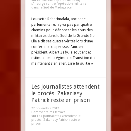
s’insurge contre l’opération militaire
dans le Sud de Madagascar
Louisette Raharimalala, ancienne
parlementaire, n'y va pas par quatre
chemins pour dénoncer les abus des
militaires dans le Sud de la Grande Ile.
Elle a dit ses quatre vérités lors d'une
conférence de presse. L'ancien
président, Albert Zafy, la soutient et
estime que le régime de Transition doit
maintenant s'en aller.
Lire la suite »
Les journalistes attendent
le procès, Zakariasy
Patrick reste en prison
22 novembre 2012
Commentaires fermés
sur Les journalistes attendent le
procès, Zakariasy Patrick reste en
prison