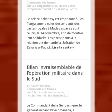
Commentaires fermés
sur Les Tangalamena solidaires après
l’emprisonnement de Zakariasy Patrick
Le prince Zakariasy est emprisonné. Les
Tangalamena et les descendants des
castes royales à Madagascar se sont
réunis, le 14 novembre, afin de montrer
leur solidarité. Les participants à la
réunion ont demandé la libération de
Zakariasy Patrick.
Lire la suite »
Bilan invraisemblable de
l’opération militaire dans
le Sud
13 novembre 2012
Commentaires fermés
sur Bilan invraisemblable de
l’opération militaire dans le Sud
Le Commandant de la Gendarmerie, le
général Richard Ravalomanana, a