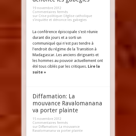
19 novembre 2012
Commentaires fermés
sur Crise politique: L’église catholique
s’inquiète et dénonce les gabegies
La conférence épiscopale s'est réunie
durant dix jours et a sorti un
communiqué qui n'est pas tendre à
l'endroit du régime de la Transition à
Madagascar. Les anciens dirigeants et
les hommes au pouvoir actuellement ont
été tous ciblés par les critiques.
Lire la
suite »
Diffamation: La
mouvance Ravalomanana
va porter plainte
15 novembre 2012
Commentaires fermés
sur Diffamation: La mouvance
Ravalomanana va porter plainte