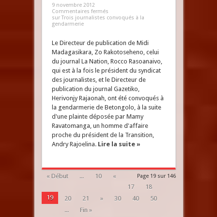
9 novembre 2012
Commentaires fermés
sur Trois journalistes convoqués à la
gendarmerie
Le Directeur de publication de Midi
Madagasikara, Zo Rakotoseheno, celui
du journal La Nation, Rocco Rasoanaivo,
qui est à la fois le président du syndicat
des journalistes, et le Directeur de
publication du journal Gazetiko,
Herivonjy Rajaonah, ont été convoqués à
la gendarmerie de Betongolo, à la suite
d'une plainte déposée par Mamy
Ravatomanga, un homme d'affaire
proche du président de la Transition,
Andry Rajoelina.
Lire la suite »
« Début
...
10
«
Page 19 sur 146
17
18
19
20
21
»
30
40
50
...
Fin »