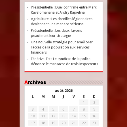
Présidentielle : Duel confirmé entre Marc
Ravalomanana et Andry Rajoelina
Agriculture : Les chenilles légionnaires
deviennent une menace sérieuse
Présidentielle : Les deux favoris
peaufinent leur stratégie
Une nouvelle stratégie pour améliorer
l’accès de la population aux services
financiers
Fénérive-Est : Le syndicat de la police
dénonce le massacre de trois inspecteurs
Archives
août 2026
L
M
M
J
V
S
D
1
2
3
4
5
6
7
8
9
10
11
12
13
14
15
16
17
18
19
20
21
22
23