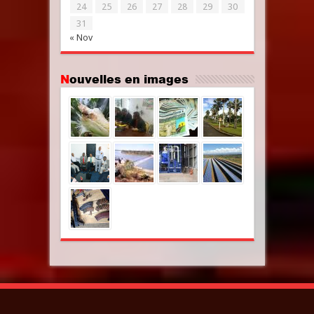
24
25
26
27
28
29
30
31
« Nov
Nouvelles en images