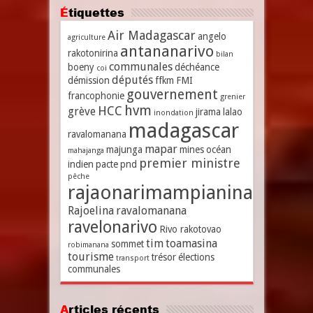
Étiquettes
Air Madagascar
angelo
agriculture
antananarivo
rakotonirina
bilan
communales
boeny
déchéance
coi
députés
démission
ffkm
FMI
gouvernement
francophonie
grenier
hvm
HCC
grève
jirama
lalao
inondation
madagascar
ravalomanana
mapar
majunga
mines
océan
mahajanga
premier ministre
indien
pacte
pnd
pêche
rajaonarimampianina
Rajoelina
ravalomanana
ravelonarivo
Rivo rakotovao
tim
toamasina
sommet
robimanana
tourisme
trésor
élections
transport
communales
Articles récents