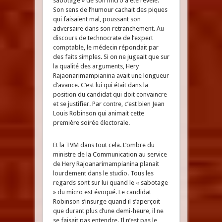
sabotage » de son micro a été révélé.
Son sens de l’humour cachait des piques
qui faisaient mal, poussant son
adversaire dans son retranchement. Au
discours de technocrate de l’expert
comptable, le médecin répondait par
des faits simples. Si on ne jugeait que sur
la qualité des arguments, Hery
Rajaonarimampianina avait une longueur
d’avance. C’est lui qui était dans la
position du candidat qui doit convaincre
et se justifier. Par contre, c’est bien Jean
Louis Robinson qui animait cette
première soirée électorale.
Et la TVM dans tout cela. L’ombre du
ministre de la Communication au service
de Hery Rajoanarimampianina planait
lourdement dans le studio. Tous les
regards sont sur lui quand le « sabotage
» du micro est évoqué. Le candidat
Robinson s’insurge quand il s’aperçoit
que durant plus d’une demi-heure, il ne
se faisait pas entendre. Il n’est pas le