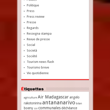
Politique
Press
Press review
Presse
Regards
Ressegna stampa
Revue de presse
Social
Società
Société
Tourism news flash
Tourismo breve
Vie quotidienne
Étiquettes
Air Madagascar
angelo
agriculture
antananarivo
rakotonirina
bilan
communales
boeny
déchéance
coi