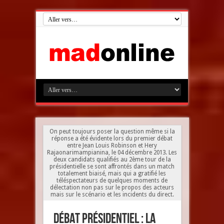
On peut toujours poser la question même si la
réponse a été évidente lors du premier débat
entre Jean Louis Robinson et Hery
Rajaonarimampianina, le 04 décembre 2013. Les
deux candidats qualifiés au 2ème tour de la
présidentielle se sont affrontés dans un match
totalement biaisé, mais qui a gratifié les
téléspectateurs de quelques moments de
délectation non pas sur le propos des acteurs
mais sur le scénario et les incidents du direct.
Débat présidentiel : la