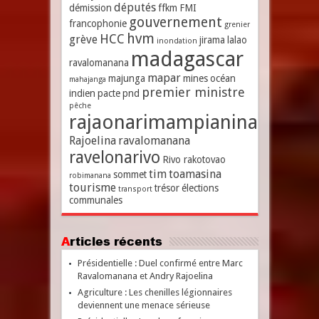
députés
démission
ffkm
FMI
gouvernement
francophonie
grenier
hvm
HCC
grève
jirama
lalao
inondation
madagascar
ravalomanana
mapar
majunga
mines
océan
mahajanga
premier ministre
indien
pacte
pnd
pêche
rajaonarimampianina
Rajoelina
ravalomanana
ravelonarivo
Rivo rakotovao
tim
toamasina
sommet
robimanana
tourisme
trésor
élections
transport
communales
Articles récents
Présidentielle : Duel confirmé entre Marc
Ravalomanana et Andry Rajoelina
Agriculture : Les chenilles légionnaires
deviennent une menace sérieuse