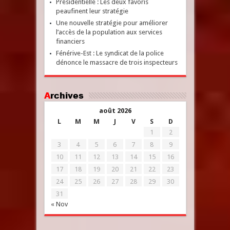
Présidentielle : Les deux favoris
peaufinent leur stratégie
Une nouvelle stratégie pour améliorer
l’accès de la population aux services
financiers
Fénérive-Est : Le syndicat de la police
dénonce le massacre de trois inspecteurs
Archives
août 2026
L
M
M
J
V
S
D
1
2
3
4
5
6
7
8
9
10
11
12
13
14
15
16
17
18
19
20
21
22
23
24
25
26
27
28
29
30
31
« Nov