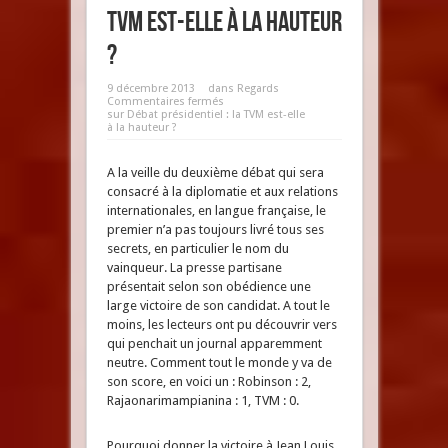
TVM est-elle à la hauteur
?
9 décembre 2013
dans
Regards
Commentaires fermés
sur Débat présidentiel : la TVM est-elle
à la hauteur ?
A la veille du deuxième débat qui sera
consacré à la diplomatie et aux relations
internationales, en langue française, le
premier n’a pas toujours livré tous ses
secrets, en particulier le nom du
vainqueur. La presse partisane
présentait selon son obédience une
large victoire de son candidat. A tout le
moins, les lecteurs ont pu découvrir vers
qui penchait un journal apparemment
neutre. Comment tout le monde y va de
son score, en voici un : Robinson : 2,
Rajaonarimampianina : 1, TVM : 0.
Pourquoi donner la victoire à Jean Louis