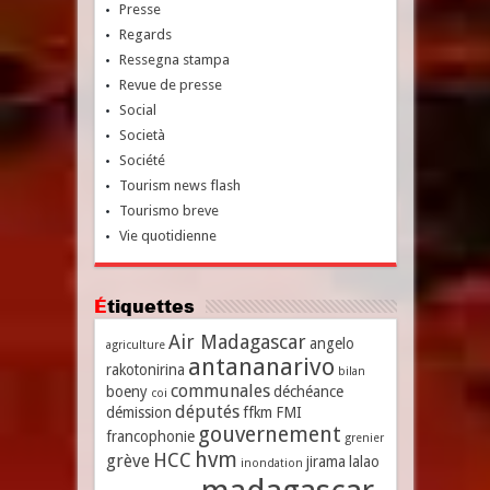
Presse
Regards
Ressegna stampa
Revue de presse
Social
Società
Société
Tourism news flash
Tourismo breve
Vie quotidienne
Étiquettes
Air Madagascar
angelo
agriculture
antananarivo
rakotonirina
bilan
communales
boeny
déchéance
coi
députés
démission
ffkm
FMI
gouvernement
francophonie
grenier
hvm
HCC
grève
jirama
lalao
inondation