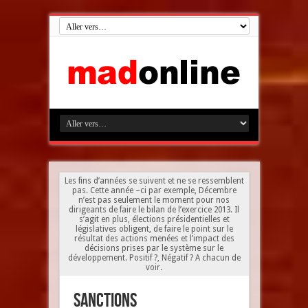
Les fins d’années se suivent et ne se ressemblent
pas. Cette année –ci par exemple, Décembre
n’est pas seulement le moment pour nos
dirigeants de faire le bilan de l’exercice 2013. Il
s’agit en plus, élections présidentielles et
législatives obligent, de faire le point sur le
résultat des actions menées et l’impact des
décisions prises par le système sur le
développement. Positif ?, Négatif ? A chacun de
voir.
Sanctions