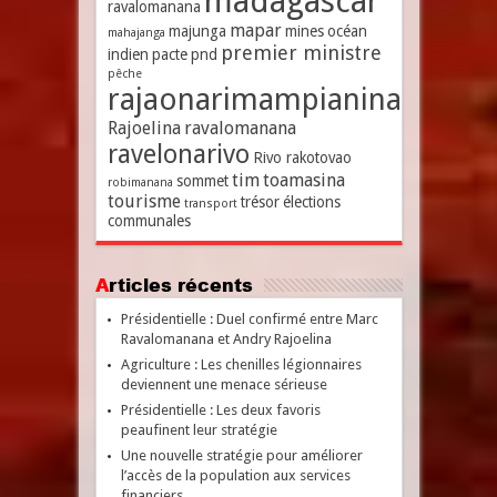
madagascar
ravalomanana
mapar
majunga
mines
océan
mahajanga
premier ministre
indien
pacte
pnd
pêche
rajaonarimampianina
Rajoelina
ravalomanana
ravelonarivo
Rivo rakotovao
tim
toamasina
sommet
robimanana
tourisme
trésor
élections
transport
communales
Articles récents
Présidentielle : Duel confirmé entre Marc
Ravalomanana et Andry Rajoelina
Agriculture : Les chenilles légionnaires
deviennent une menace sérieuse
Présidentielle : Les deux favoris
peaufinent leur stratégie
Une nouvelle stratégie pour améliorer
l’accès de la population aux services
financiers