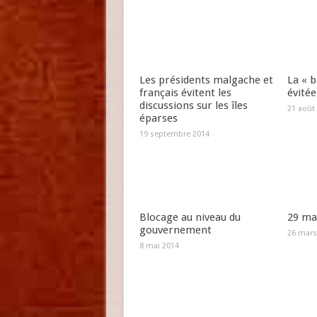
Les présidents malgache et
La « b
français évitent les
évitée
discussions sur les îles
21 août
éparses
19 septembre 2014
Blocage au niveau du
29 mar
gouvernement
26 mars
8 mai 2014