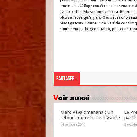
imminent».
L?Express
écrit : «La menace est
aviaire est au Mozambique, soit à 400 km. Il
plus sérieuse qu?il y a 240 espèces d?oiseau
Madagascar». L?auteur de l?article conclut qu
hautement pathogène (Iahp), plus connu sous
Partager !
Voir aussi
Marc Ravalomanana : Un
Le Pr
retour empreint de mystère
partir
14 octobre 2014
8 octob