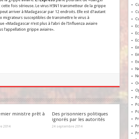
Cu
 cette fois sérieuse. Le virus H5N1 transmetteur de la grippe
 peut arriver à Madagascar par 12 endroits. Elle est d?autant
Cu
x migrateurs susceptibles de transmettre le virus à
Cu
e «Madagascar n’est plus à l’abri de l’Influenza aviaire
E
 l’appellation grippe aviaire».
E
E
E
E
Ev
N
No
Oc
O
Po
Po
Po
emier ministre prêt à
Des prisonniers politiques
Pr
ignorés par les autorités
Pr
re 2014
24 septembre 2014
P