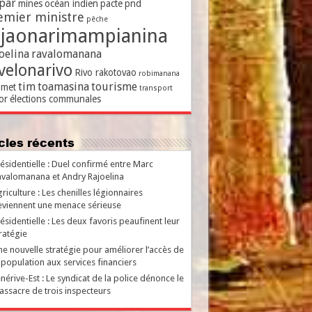
par
mines
océan indien
pacte
pnd
emier ministre
pêche
ajaonarimampianina
oelina
ravalomanana
velonarivo
Rivo rakotovao
robimanana
tim
toamasina
tourisme
met
transport
or
élections communales
ticles récents
ésidentielle : Duel confirmé entre Marc
valomanana et Andry Rajoelina
riculture : Les chenilles légionnaires
viennent une menace sérieuse
ésidentielle : Les deux favoris peaufinent leur
ratégie
e nouvelle stratégie pour améliorer l’accès de
 population aux services financiers
nérive-Est : Le syndicat de la police dénonce le
ssacre de trois inspecteurs