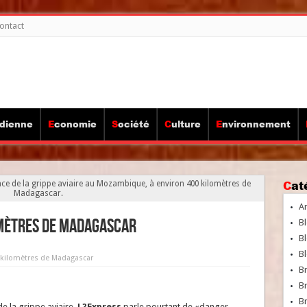
ontact
idienne
Economie
Société
Culture
Environnement
Ca
ence de la grippe aviaire au Mozambique, à environ 400 kilomètres de
Madagascar.
A
lomètres de Madagascar
Bl
Bl
Bl
0 kilomètres de Madagascar
B
B
Br
e la grippe aviaire.
L?Express
parle pourtant de «danger