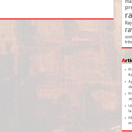
ma
pr
r
Raj
ra
som
trés
Ar
Pr
Ra
Ag
de
Pr
st
Un
la
Fé
ma