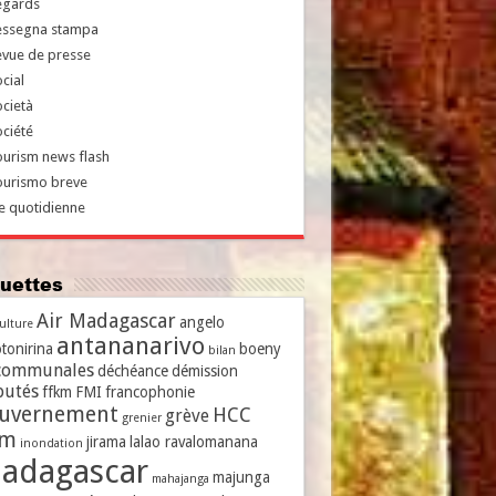
egards
essegna stampa
evue de presse
cial
cietà
ciété
urism news flash
ourismo breve
e quotidienne
iquettes
Air Madagascar
angelo
culture
antananarivo
tonirina
boeny
bilan
communales
déchéance
démission
putés
ffkm
FMI
francophonie
uvernement
HCC
grève
grenier
vm
jirama
lalao ravalomanana
inondation
adagascar
majunga
mahajanga