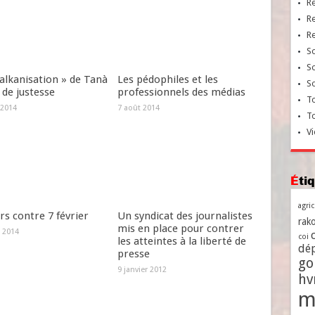
R
R
R
So
So
alkanisation » de Tanà
Les pédophiles et les
So
 de justesse
professionnels des médias
To
 2014
7 août 2014
T
Vi
Ét
agri
s contre 7 février
Un syndicat des journalistes
rako
mis en place pour contrer
 2014
coi
les atteintes à la liberté de
dé
presse
go
9 janvier 2012
h
m