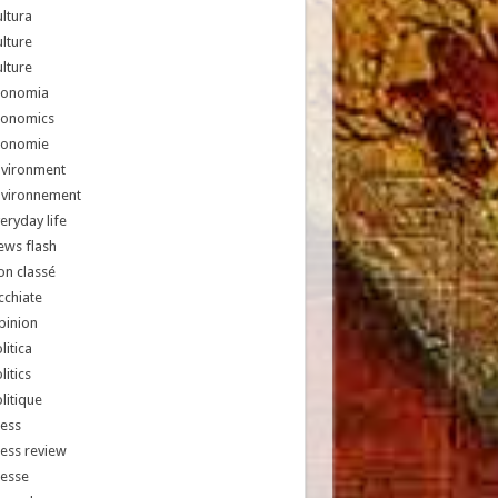
ltura
lture
lture
conomia
conomics
conomie
nvironment
nvironnement
eryday life
ews flash
n classé
chiate
pinion
litica
litics
litique
ess
ess review
resse