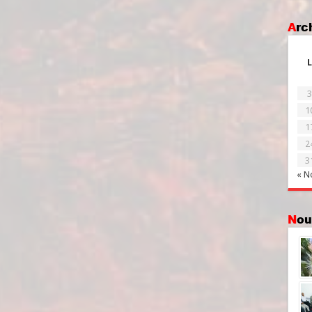
Ar
L
3
1
1
2
3
« N
No