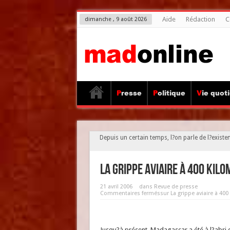
Aide
Rédaction
C
dimanche , 9 août 2026
Presse
Politique
Vie quot
Depuis un certain temps, l?on parle de l?exist
La grippe aviaire à 400 ki
21 avril 2006
dans
Revue de presse
Commentaires fermés
sur La grippe aviaire à 40
Jusqu?à présent, Madagascar a été à l?abri d