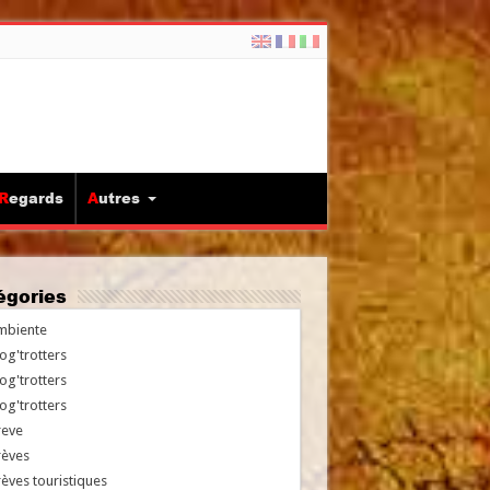
Regards
Autres
tégories
mbiente
og'trotters
og'trotters
og'trotters
reve
rèves
èves touristiques