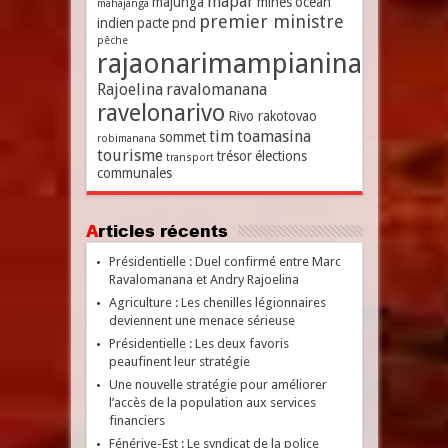
mapar
majunga
mines
océan
mahajanga
premier ministre
indien
pacte
pnd
pêche
rajaonarimampianina
Rajoelina
ravalomanana
ravelonarivo
Rivo rakotovao
tim
toamasina
sommet
robimanana
tourisme
trésor
élections
transport
communales
Articles récents
Présidentielle : Duel confirmé entre Marc
Ravalomanana et Andry Rajoelina
Agriculture : Les chenilles légionnaires
deviennent une menace sérieuse
Présidentielle : Les deux favoris
peaufinent leur stratégie
Une nouvelle stratégie pour améliorer
l’accès de la population aux services
financiers
Fénérive-Est : Le syndicat de la police