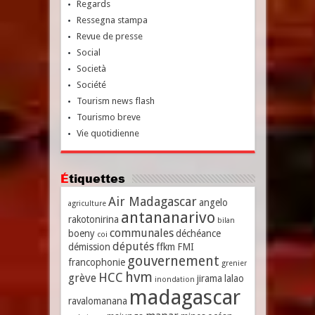
Regards
Ressegna stampa
Revue de presse
Social
Società
Société
Tourism news flash
Tourismo breve
Vie quotidienne
Étiquettes
Air Madagascar
angelo
agriculture
antananarivo
rakotonirina
bilan
communales
boeny
déchéance
coi
députés
démission
ffkm
FMI
gouvernement
francophonie
grenier
hvm
HCC
grève
jirama
lalao
inondation
madagascar
ravalomanana