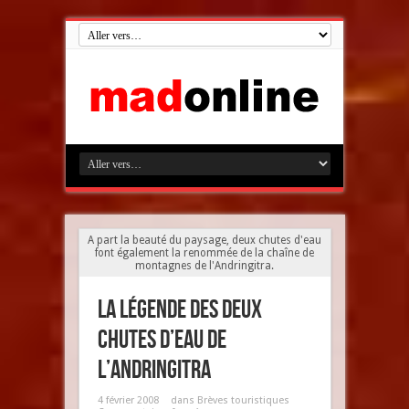
A part la beauté du paysage, deux chutes d'eau
font également la renommée de la chaîne de
montagnes de l'Andringitra.
La légende des deux
chutes d’eau de
l’Andringitra
4 février 2008
dans
Brèves touristiques