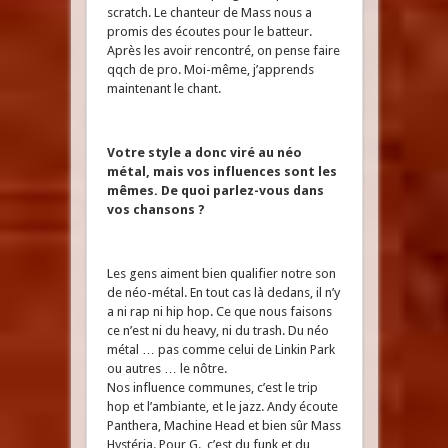
scratch. Le chanteur de Mass nous a
promis des écoutes pour le batteur.
Après les avoir rencontré, on pense faire
qqch de pro. Moi-même, j’apprends
maintenant le chant.
Votre style a donc viré au néo
métal, mais vos influences sont les
mêmes. De quoi parlez-vous dans
vos chansons ?
Les gens aiment bien qualifier notre son
de néo-métal. En tout cas là dedans, il n’y
a ni rap ni hip hop. Ce que nous faisons
ce n’est ni du heavy, ni du trash. Du néo
métal … pas comme celui de Linkin Park
ou autres … le nôtre.
Nos influence communes, c’est le trip
hop et l’ambiante, et le jazz. Andy écoute
Panthera, Machine Head et bien sûr Mass
Hystéria. Pour G., c’est du funk et du