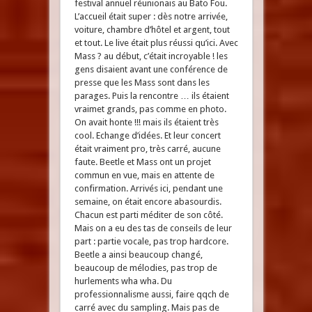
festival annuel réunionais au Bato Fou.
L’accueil était super : dès notre arrivée,
voiture, chambre d’hôtel et argent, tout
et tout. Le live était plus réussi qu’ici. Avec
Mass ? au début, c’était incroyable ! les
gens disaient avant une conférence de
presse que les Mass sont dans les
parages. Puis la rencontre … ils étaient
vraimet grands, pas comme en photo.
On avait honte !!! mais ils étaient très
cool. Echange d’idées. Et leur concert
était vraiment pro, très carré, aucune
faute. Beetle et Mass ont un projet
commun en vue, mais en attente de
confirmation. Arrivés ici, pendant une
semaine, on était encore abasourdis.
Chacun est parti méditer de son côté.
Mais on a eu des tas de conseils de leur
part : partie vocale, pas trop hardcore.
Beetle a ainsi beaucoup changé,
beaucoup de mélodies, pas trop de
hurlements wha wha. Du
professionnalisme aussi, faire qqch de
carré avec du sampling. Mais pas de