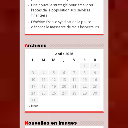
Une nouvelle stratégie pour améliorer
l’accès de la population aux services
financiers
Fénérive-Est : Le syndicat de la police
dénonce le massacre de trois inspecteurs
Archives
août 2026
L
M
M
J
V
S
D
1
2
3
4
5
6
7
8
9
10
11
12
13
14
15
16
17
18
19
20
21
22
23
24
25
26
27
28
29
30
31
« Nov
Nouvelles en images