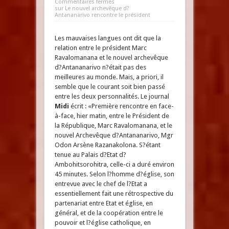
Commentaires fermés
sur Le nouvel archevêque d?
Antananarivo rencontre le président
Les mauvaises langues ont dit que la
relation entre le président Marc
Ravalomanana et le nouvel archevêque
d?Antananarivo n?était pas des
meilleures au monde. Mais, a priori, il
semble que le courant soit bien passé
entre les deux personnalités. Le journal
Midi
écrit : «Première rencontre en face-
à-face, hier matin, entre le Président de
la République, Marc Ravalomanana, et le
nouvel Archevêque d?Antananarivo, Mgr
Odon Arsène Razanakolona. S?étant
tenue au Palais d?Etat d?
Ambohitsorohitra, celle-ci a duré environ
45 minutes. Selon l?homme d?église, son
entrevue avec le chef de l?Etat a
essentiellement fait une rétrospective du
partenariat entre Etat et église, en
général, et de la coopération entre le
pouvoir et l?église catholique, en