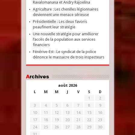
Ravalomanana et Andry Rajoelina
Agriculture : Les chenilles légionnaires
deviennent une menace sérieuse
Présidentielle : Les deux favoris
peaufinent leur stratégie
Une nouvelle stratégie pour améliorer
l’accès de la population aux services
financiers
Fénérive-Est : Le syndicat de la police
dénonce le massacre de trois inspecteurs
Archives
août 2026
L
M
M
J
V
S
D
1
2
3
4
5
6
7
8
9
10
11
12
13
14
15
16
17
18
19
20
21
22
23
24
25
26
27
28
29
30
31