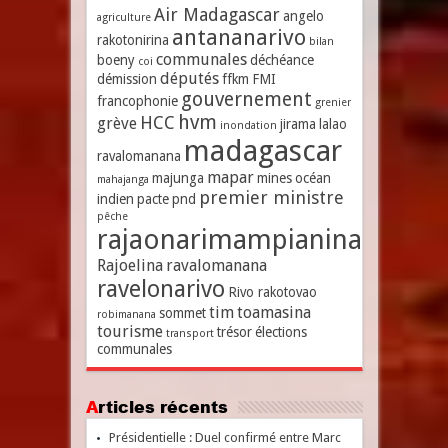
Air Madagascar
angelo
agriculture
antananarivo
rakotonirina
bilan
communales
boeny
déchéance
coi
députés
démission
ffkm
FMI
gouvernement
francophonie
grenier
hvm
HCC
grève
jirama
lalao
inondation
madagascar
ravalomanana
mapar
majunga
mines
océan
mahajanga
premier ministre
indien
pacte
pnd
pêche
rajaonarimampianina
Rajoelina
ravalomanana
ravelonarivo
Rivo rakotovao
tim
toamasina
sommet
robimanana
tourisme
trésor
élections
transport
communales
Articles récents
Présidentielle : Duel confirmé entre Marc