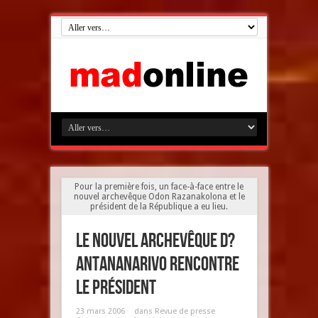
Pour la première fois, un face-à-face entre le
nouvel archevêque Odon Razanakolona et le
président de la République a eu lieu.
Le nouvel archevêque d?
Antananarivo rencontre
le président
23 mars 2006
dans
Revue de presse