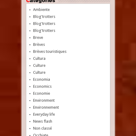
Catégories
Ambiente
Blog'trotters
Blog'trotters
Blog'trotters
Breve
Brèves
Brèves touristiques
Cultura
Culture
Culture
Economia
Economics
Economie
Environment
Environnement
Everyday life
News flash
Non classé
Occhiate