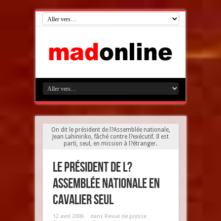
On dit le président de l?Assemblée nationale,
Jean Lahiniriko, fâché contre l?exécutif. Il est
parti, seul, en mission à l?étranger.
Le président de l?
Assemblée nationale en
cavalier seul
12 avril 2006
dans
Revue de presse