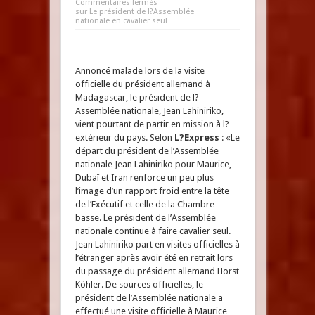
Commentaires fermés
sur Le président de l?Assemblée
nationale en cavalier seul
Annoncé malade lors de la visite
officielle du président allemand à
Madagascar, le président de l?
Assemblée nationale, Jean Lahiniriko,
vient pourtant de partir en mission à l?
extérieur du pays. Selon
L?Express
: «Le
départ du président de l’Assemblée
nationale Jean Lahiniriko pour Maurice,
Dubaï et Iran renforce un peu plus
l’image d’un rapport froid entre la tête
de l’Exécutif et celle de la Chambre
basse. Le président de l’Assemblée
nationale continue à faire cavalier seul.
Jean Lahiniriko part en visites officielles à
l’étranger après avoir été en retrait lors
du passage du président allemand Horst
Köhler. De sources officielles, le
président de l’Assemblée nationale a
effectué une visite officielle à Maurice