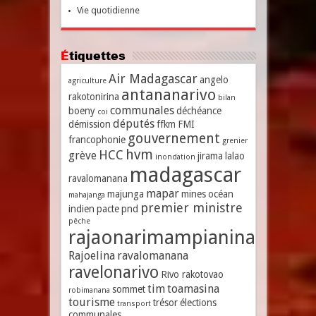
Vie quotidienne
Étiquettes
Air Madagascar
angelo
agriculture
antananarivo
rakotonirina
bilan
communales
boeny
déchéance
coi
députés
démission
ffkm
FMI
gouvernement
francophonie
grenier
hvm
HCC
grève
jirama
lalao
inondation
madagascar
ravalomanana
mapar
majunga
mines
océan
mahajanga
premier ministre
indien
pacte
pnd
pêche
rajaonarimampianina
Rajoelina
ravalomanana
ravelonarivo
Rivo rakotovao
tim
toamasina
sommet
robimanana
tourisme
trésor
élections
transport
communales