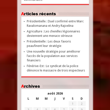
Articles récents
Présidentielle : Duel confirmé entre Marc
Ravalomanana et Andry Rajoelina
Agriculture : Les chenilles légionnaires
deviennent une menace sérieuse
Présidentielle : Les deux favoris
peaufinent leur stratégie
Une nouvelle stratégie pour améliorer
l’accès de la population aux services
financiers
Fénérive-Est : Le syndicat de la police
dénonce le massacre de trois inspecteurs
Archives
août 2026
L
M
M
J
V
S
D
1
2
3
4
5
6
7
8
9