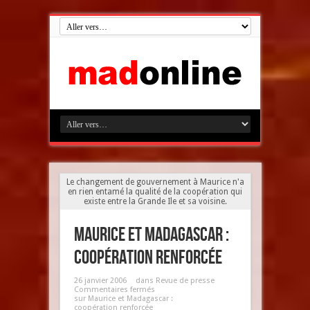
Le changement de gouvernement à Maurice n'a
en rien entamé la qualité de la coopération qui
existe entre la Grande Ile et sa voisine.
Maurice et Madagascar :
coopération renforcée
26 janvier 2006
dans
Revue de presse
Commentaires fermés
sur Maurice et Madagascar :
coopération renforcée