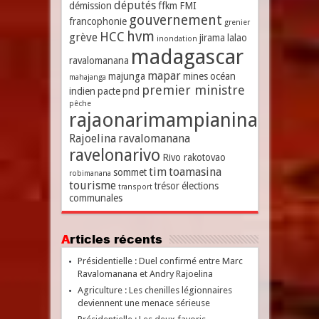
députés
démission
ffkm
FMI
gouvernement
francophonie
grenier
hvm
HCC
grève
jirama
lalao
inondation
madagascar
ravalomanana
mapar
majunga
mines
océan
mahajanga
premier ministre
indien
pacte
pnd
pêche
rajaonarimampianina
Rajoelina
ravalomanana
ravelonarivo
Rivo rakotovao
tim
toamasina
sommet
robimanana
tourisme
trésor
élections
transport
communales
Articles récents
Présidentielle : Duel confirmé entre Marc
Ravalomanana et Andry Rajoelina
Agriculture : Les chenilles légionnaires
deviennent une menace sérieuse