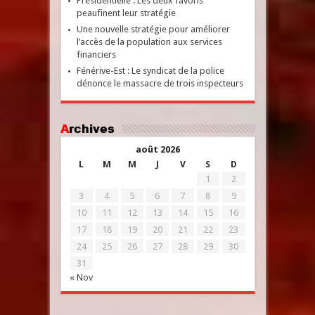
Présidentielle : Les deux favoris
peaufinent leur stratégie
Une nouvelle stratégie pour améliorer
l’accès de la population aux services
financiers
Fénérive-Est : Le syndicat de la police
dénonce le massacre de trois inspecteurs
Archives
août 2026
L
M
M
J
V
S
D
1
2
3
4
5
6
7
8
9
10
11
12
13
14
15
16
17
18
19
20
21
22
23
24
25
26
27
28
29
30
31
« Nov