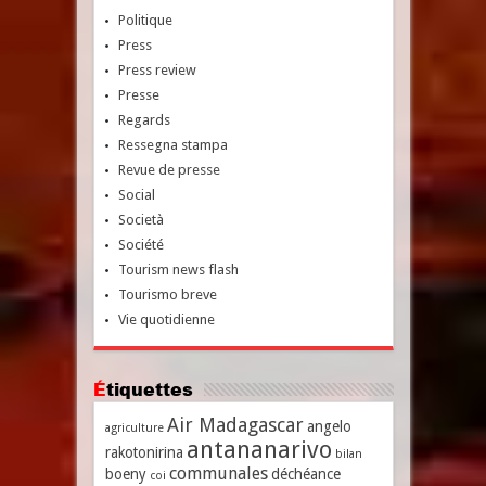
Politique
Press
Press review
Presse
Regards
Ressegna stampa
Revue de presse
Social
Società
Société
Tourism news flash
Tourismo breve
Vie quotidienne
Étiquettes
Air Madagascar
angelo
agriculture
antananarivo
rakotonirina
bilan
communales
boeny
déchéance
coi