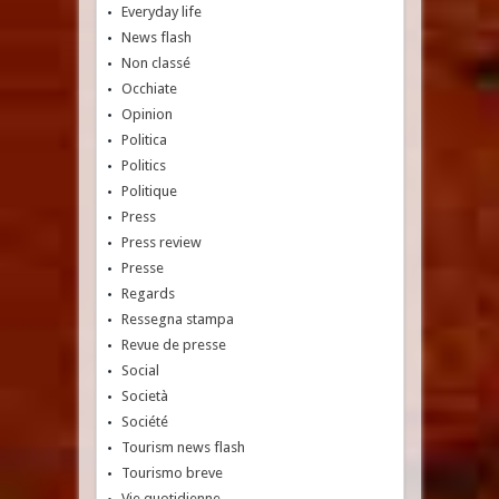
Everyday life
News flash
Non classé
Occhiate
Opinion
Politica
Politics
Politique
Press
Press review
Presse
Regards
Ressegna stampa
Revue de presse
Social
Società
Société
Tourism news flash
Tourismo breve
Vie quotidienne