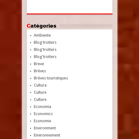
Catégories
Ambiente
Blog'trotters
Blog'trotters
Blog'trotters
Breve
Brèves
Brèves touristiques
Cultura
Culture
Culture
Economia
Economics
Economie
Environment
Environnement