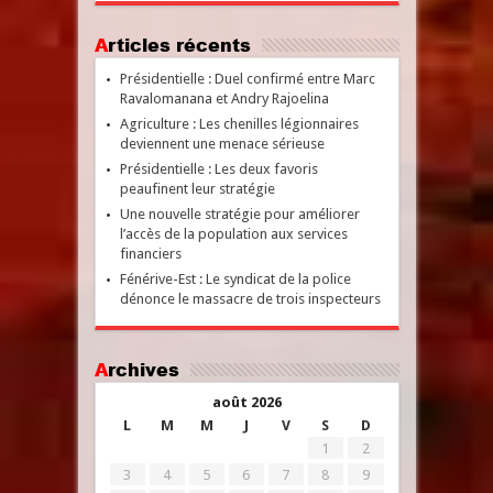
Articles récents
Présidentielle : Duel confirmé entre Marc
Ravalomanana et Andry Rajoelina
Agriculture : Les chenilles légionnaires
deviennent une menace sérieuse
Présidentielle : Les deux favoris
peaufinent leur stratégie
Une nouvelle stratégie pour améliorer
l’accès de la population aux services
financiers
Fénérive-Est : Le syndicat de la police
dénonce le massacre de trois inspecteurs
Archives
août 2026
L
M
M
J
V
S
D
1
2
3
4
5
6
7
8
9