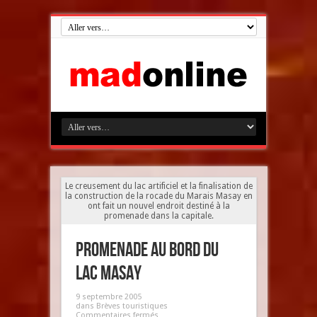
Le creusement du lac artificiel et la finalisation de
la construction de la rocade du Marais Masay en
ont fait un nouvel endroit destiné à la
promenade dans la capitale.
Promenade au bord du
lac Masay
9 septembre 2005
dans
Brèves touristiques
Commentaires fermés