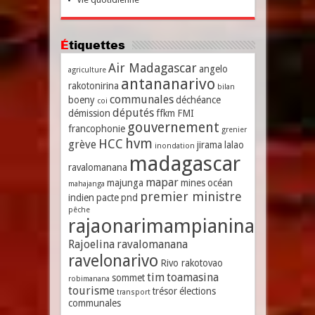
Étiquettes
Air Madagascar
angelo
agriculture
antananarivo
rakotonirina
bilan
communales
boeny
déchéance
coi
députés
démission
ffkm
FMI
gouvernement
francophonie
grenier
hvm
HCC
grève
jirama
lalao
inondation
madagascar
ravalomanana
mapar
majunga
mines
océan
mahajanga
premier ministre
indien
pacte
pnd
pêche
rajaonarimampianina
Rajoelina
ravalomanana
ravelonarivo
Rivo rakotovao
tim
toamasina
sommet
robimanana
tourisme
trésor
élections
transport
communales