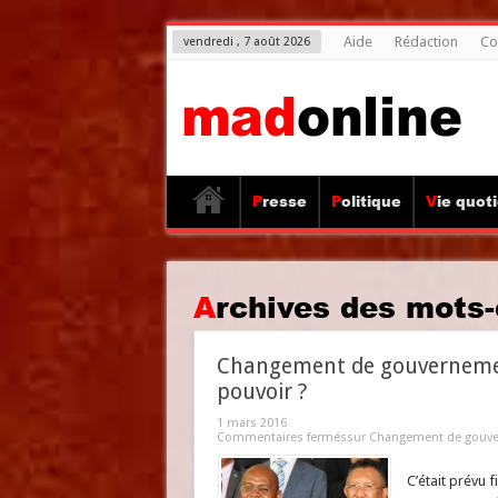
Aide
Rédaction
Co
vendredi , 7 août 2026
Presse
Politique
Vie quot
Archives des mots-
Changement de gouvernement 
pouvoir ?
1 mars 2016
Commentaires fermés
sur Changement de gouvern
C’était prévu 