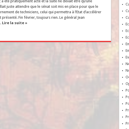
 été pratiquement acté et la suite ne devait être qu’une
Cu
allait juste attendre que le sénat soit mis en place pour que le
Cu
ement de techniciens, celui qui permettra à l’Etat d’accélérer
t présenté. Fin février, toujours rien. Le général Jean
Cu
..
Lire la suite »
E
E
E
E
E
Ev
N
No
Oc
O
Po
Po
Po
Pr
Pr
P