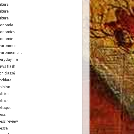
ltura
lture
lture
conomia
conomics
conomie
nvironment
nvironnement
eryday life
ews flash
n classé
chiate
pinion
litica
litics
litique
ess
ess review
resse