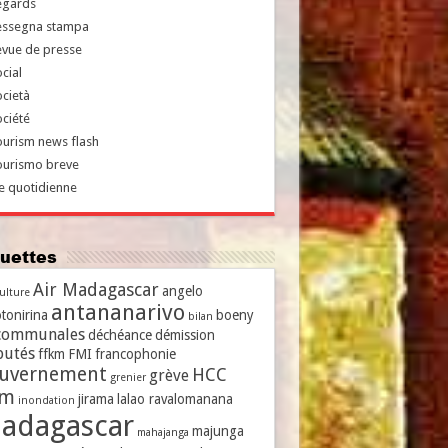
egards
essegna stampa
evue de presse
cial
cietà
ciété
urism news flash
ourismo breve
e quotidienne
iquettes
Air Madagascar
angelo
culture
antananarivo
tonirina
boeny
bilan
communales
déchéance
démission
putés
ffkm
FMI
francophonie
uvernement
HCC
grève
grenier
vm
jirama
lalao ravalomanana
inondation
adagascar
majunga
mahajanga