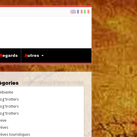
Regards
Autres
tégories
mbiente
og'trotters
og'trotters
og'trotters
reve
rèves
èves touristiques