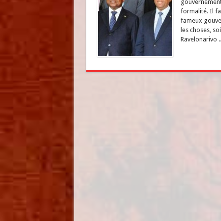
gouvernement a
formalité. Il f
fameux gouvern
les choses, soi
Ravelonarivo .