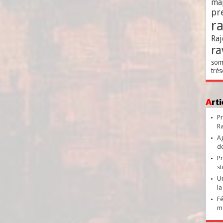
ma
pr
r
Raj
ra
som
trés
Ar
Pr
Ra
Ag
de
Pr
st
Un
la
Fé
ma