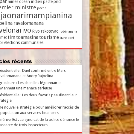
par
mines
océan indien
pacte
pnd
emier ministre
pêche
ajaonarimampianina
oelina
ravalomanana
velonarivo
Rivo rakotovao
robimanana
tim
toamasina
tourisme
met
transport
or
élections communales
ticles récents
ésidentielle : Duel confirmé entre Marc
valomanana et Andry Rajoelina
riculture : Les chenilles légionnaires
viennent une menace sérieuse
ésidentielle : Les deux favoris peaufinent leur
ratégie
e nouvelle stratégie pour améliorer l’accès de
 population aux services financiers
nérive-Est : Le syndicat de la police dénonce le
ssacre de trois inspecteurs