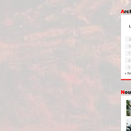
Ar
L
3
1
1
2
3
« N
No