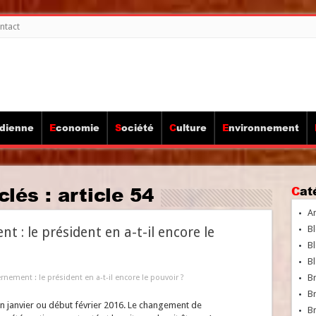
ntact
idienne
Economie
Société
Culture
Environnement
clés :
article 54
Ca
A
Bl
: le président en a-t-il encore le
Bl
Bl
B
ement : le président en a-t-il encore le pouvoir ?
B
fin janvier ou début février 2016. Le changement de
Br