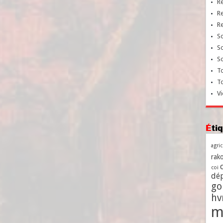
R
R
R
So
So
So
To
T
Vi
Ét
agri
rako
coi
dé
go
h
m